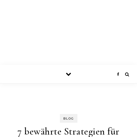
BLOG
7 bewährte Strategien für