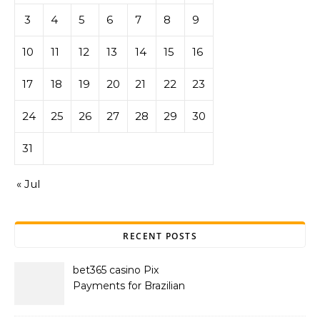
3
4
5
6
7
8
9
10
11
12
13
14
15
16
17
18
19
20
21
22
23
24
25
26
27
28
29
30
31
« Jul
RECENT POSTS
bet365 casino Pix
Payments for Brazilian
Players