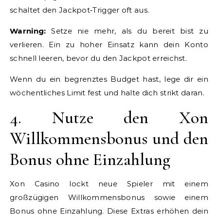
schaltet den Jackpot‑Trigger oft aus.
Warning:
Setze nie mehr, als du bereit bist zu
verlieren. Ein zu hoher Einsatz kann dein Konto
schnell leeren, bevor du den Jackpot erreichst.
Wenn du ein begrenztes Budget hast, lege dir ein
wöchentliches Limit fest und halte dich strikt daran.
4. Nutze den Xon
Willkommensbonus und den
Bonus ohne Einzahlung
Xon Casino lockt neue Spieler mit einem
großzügigen Willkommensbonus sowie einem
Bonus ohne Einzahlung. Diese Extras erhöhen dein