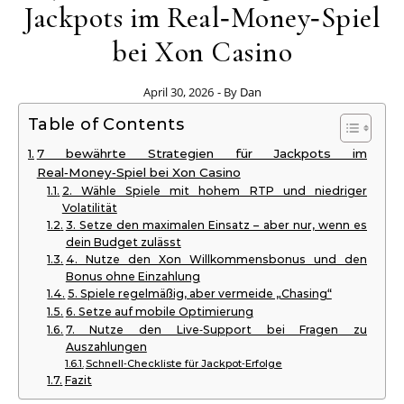
Jackpots im Real‑Money‑Spiel
bei Xon Casino
April 30, 2026
- By
Dan
Table of Contents
7 bewährte Strategien für Jackpots im
Real‑Money‑Spiel bei Xon Casino
2. Wähle Spiele mit hohem RTP und niedriger
Volatilität
3. Setze den maximalen Einsatz – aber nur, wenn es
dein Budget zulässt
4. Nutze den Xon Willkommensbonus und den
Bonus ohne Einzahlung
5. Spiele regelmäßig, aber vermeide „Chasing“
6. Setze auf mobile Optimierung
7. Nutze den Live‑Support bei Fragen zu
Auszahlungen
Schnell‑Checkliste für Jackpot‑Erfolge
Fazit