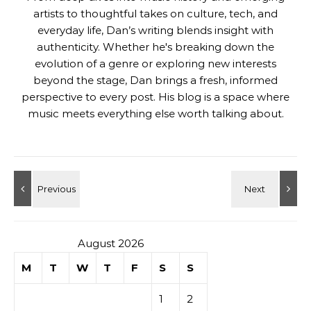
artists to thoughtful takes on culture, tech, and
everyday life, Dan’s writing blends insight with
authenticity. Whether he's breaking down the
evolution of a genre or exploring new interests
beyond the stage, Dan brings a fresh, informed
perspective to every post. His blog is a space where
music meets everything else worth talking about.
August 2026
M
T
W
T
F
S
S
1
2