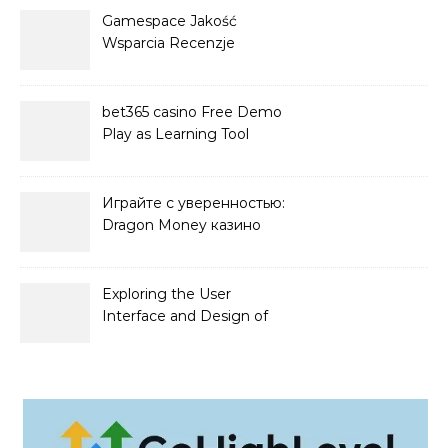
Gamespace Jakość
Wsparcia Recenzje
bet365 casino Free Demo
Play as Learning Tool
Играйте с уверенностью:
Dragon Money казино
официальный сайт и его
преимущества
Exploring the User
Interface and Design of
Go Lotto Casino