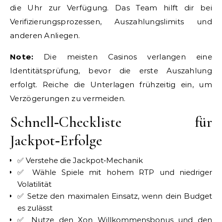
die Uhr zur Verfügung. Das Team hilft dir bei
Verifizierungsprozessen, Auszahlungslimits und
anderen Anliegen.
Note:
Die meisten Casinos verlangen eine
Identitätsprüfung, bevor die erste Auszahlung
erfolgt. Reiche die Unterlagen frühzeitig ein, um
Verzögerungen zu vermeiden.
Schnell‑Checkliste für
Jackpot‑Erfolge
✅ Verstehe die Jackpot‑Mechanik
✅ Wähle Spiele mit hohem RTP und niedriger
Volatilität
✅ Setze den maximalen Einsatz, wenn dein Budget
es zulässt
✅ Nutze den Xon Willkommensbonus und den