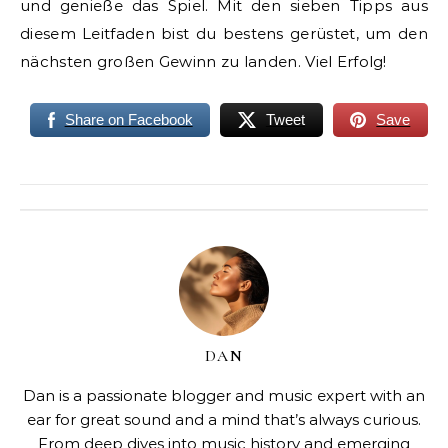
und genieße das Spiel. Mit den sieben Tipps aus
diesem Leitfaden bist du bestens gerüstet, um den
nächsten großen Gewinn zu landen. Viel Erfolg!
Share on Facebook
Tweet
Save
DAN
Dan is a passionate blogger and music expert with an
ear for great sound and a mind that’s always curious.
From deep dives into music history and emerging