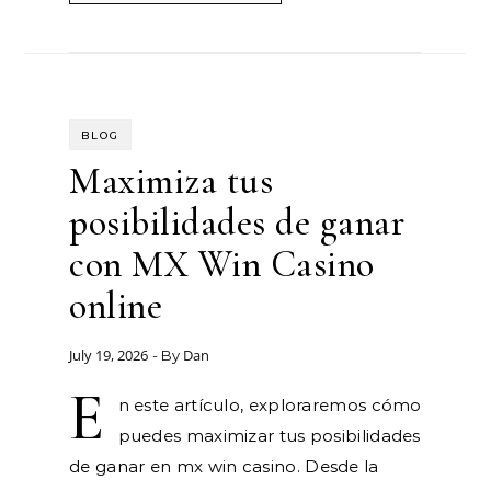
BLOG
Maximiza tus
posibilidades de ganar
con MX Win Casino
online
July 19, 2026
Dan
- By
E
n este artículo, exploraremos cómo
puedes maximizar tus posibilidades
de ganar en mx win casino. Desde la