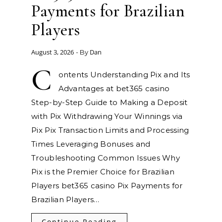
Payments for Brazilian
Players
August 3, 2026
Dan
- By
C
ontents Understanding Pix and Its
Advantages at bet365 casino
Step-by-Step Guide to Making a Deposit
with Pix Withdrawing Your Winnings via
Pix Pix Transaction Limits and Processing
Times Leveraging Bonuses and
Troubleshooting Common Issues Why
Pix is the Premier Choice for Brazilian
Players bet365 casino Pix Payments for
Brazilian Players…
Continue Reading