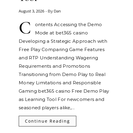
August 3, 2026
Dan
- By
C
ontents Accessing the Demo
Mode at bet365 casino
Developing a Strategic Approach with
Free Play Comparing Game Features
and RTP Understanding Wagering
Requirements and Promotions
Transitioning from Demo Play to Real
Money Limitations and Responsible
Gaming bet365 casino Free Demo Play
as Learning Tool For newcomers and
seasoned players alike,…
Continue Reading