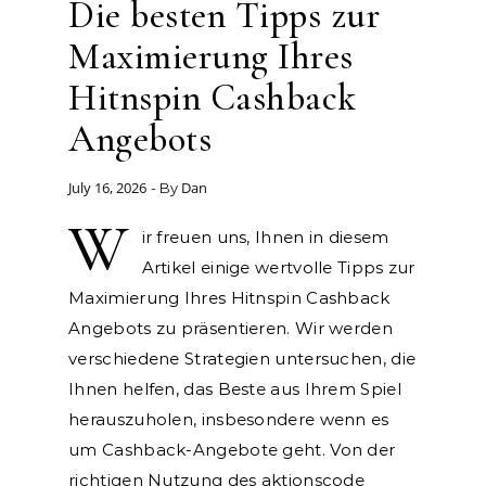
Die besten Tipps zur
Maximierung Ihres
Hitnspin Cashback
Angebots
July 16, 2026
Dan
- By
W
ir freuen uns, Ihnen in diesem
Artikel einige wertvolle Tipps zur
Maximierung Ihres Hitnspin Cashback
Angebots zu präsentieren. Wir werden
verschiedene Strategien untersuchen, die
Ihnen helfen, das Beste aus Ihrem Spiel
herauszuholen, insbesondere wenn es
um Cashback-Angebote geht. Von der
richtigen Nutzung des aktionscode