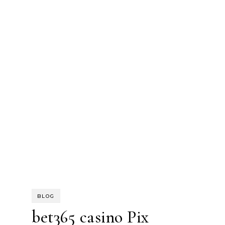
BLOG
bet365 casino Pix