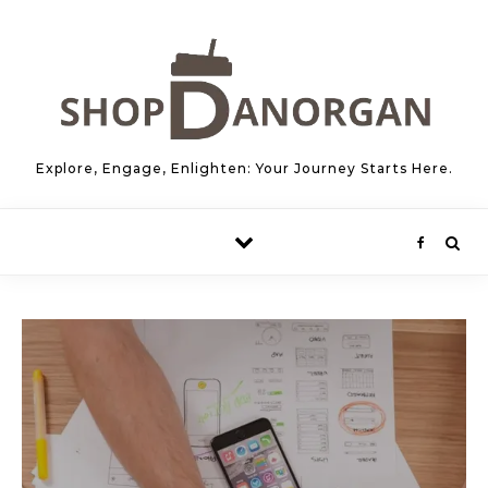
Skip to content
Explore, Engage, Enlighten: Your Journey Starts Here.