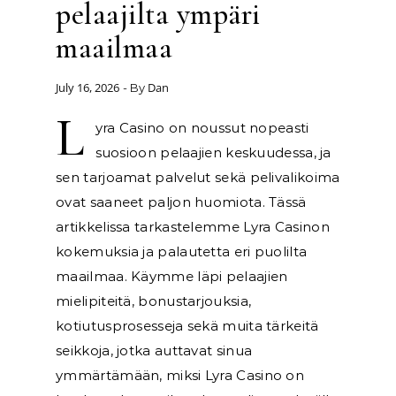
pelaajilta ympäri
maailmaa
July 16, 2026
Dan
- By
L
yra Casino on noussut nopeasti
suosioon pelaajien keskuudessa, ja
sen tarjoamat palvelut sekä pelivalikoima
ovat saaneet paljon huomiota. Tässä
artikkelissa tarkastelemme Lyra Casinon
kokemuksia ja palautetta eri puolilta
maailmaa. Käymme läpi pelaajien
mielipiteitä, bonustarjouksia,
kotiutusprosesseja sekä muita tärkeitä
seikkoja, jotka auttavat sinua
ymmärtämään, miksi Lyra Casino on