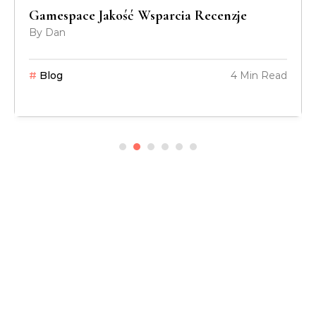
bet365 casino Free Demo Play as Learning
Tool
By Dan
#
Blog
4 Min Read