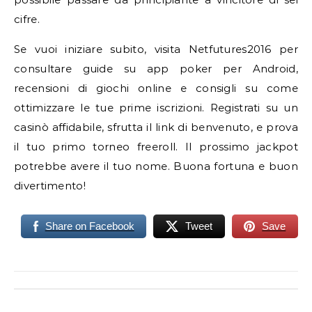
cifre.
Se vuoi iniziare subito, visita Netfutures2016 per
consultare guide su app poker per Android,
recensioni di giochi online e consigli su come
ottimizzare le tue prime iscrizioni. Registrati su un
casinò affidabile, sfrutta il link di benvenuto, e prova
il tuo primo torneo freeroll. Il prossimo jackpot
potrebbe avere il tuo nome. Buona fortuna e buon
divertimento!
Share on Facebook
Tweet
Save