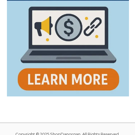
Copyright © 2025 ShopDanorgan. All Rights Reserved.