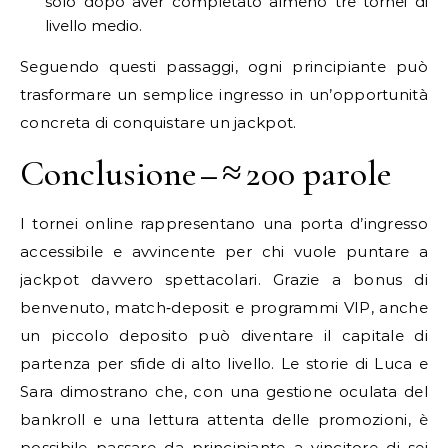
solo dopo aver completato almeno tre tornei di
livello medio.
Seguendo questi passaggi, ogni principiante può
trasformare un semplice ingresso in un’opportunità
concreta di conquistare un jackpot.
Conclusione – ≈ 200 parole
I tornei online rappresentano una porta d’ingresso
accessibile e avvincente per chi vuole puntare a
jackpot davvero spettacolari. Grazie a bonus di
benvenuto, match‑deposit e programmi VIP, anche
un piccolo deposito può diventare il capitale di
partenza per sfide di alto livello. Le storie di Luca e
Sara dimostrano che, con una gestione oculata del
bankroll e una lettura attenta delle promozioni, è
possibile passare da principiante a vincitore di sei