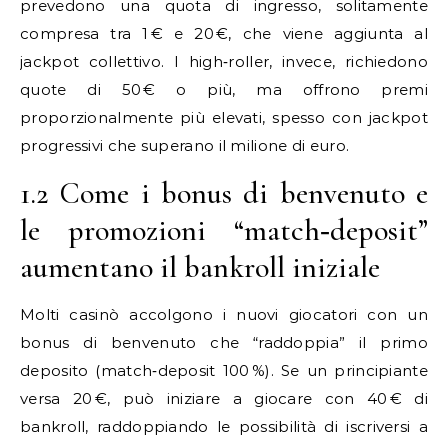
prevedono una quota di ingresso, solitamente
compresa tra 1 € e 20 €, che viene aggiunta al
jackpot collettivo. I high‑roller, invece, richiedono
quote di 50 € o più, ma offrono premi
proporzionalmente più elevati, spesso con jackpot
progressivi che superano il milione di euro.
1.2 Come i bonus di benvenuto e
le promozioni “match‑deposit”
aumentano il bankroll iniziale
Molti casinò accolgono i nuovi giocatori con un
bonus di benvenuto che “raddoppia” il primo
deposito (match‑deposit 100 %). Se un principiante
versa 20 €, può iniziare a giocare con 40 € di
bankroll, raddoppiando le possibilità di iscriversi a