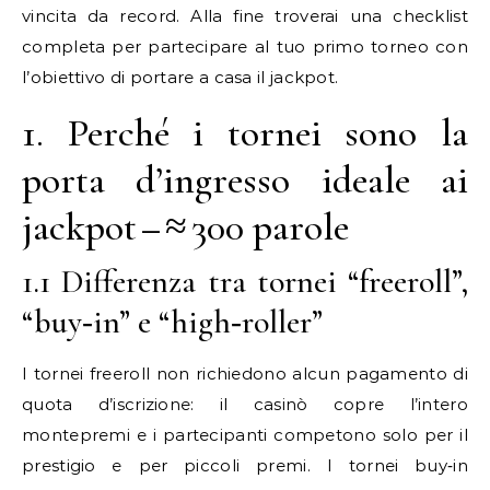
vincita da record. Alla fine troverai una checklist
completa per partecipare al tuo primo torneo con
l’obiettivo di portare a casa il jackpot.
1. Perché i tornei sono la
porta d’ingresso ideale ai
jackpot – ≈ 300 parole
1.1 Differenza tra tornei “freeroll”,
“buy‑in” e “high‑roller”
I tornei freeroll non richiedono alcun pagamento di
quota d’iscrizione: il casinò copre l’intero
montepremi e i partecipanti competono solo per il
prestigio e per piccoli premi. I tornei buy‑in