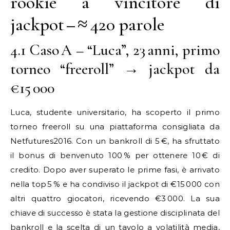
rookie a vincitore di
jackpot – ≈ 420 parole
4.1 Caso A – “Luca”, 23 anni, primo
torneo “freeroll” → jackpot da
€15 000
Luca, studente universitario, ha scoperto il primo
torneo freeroll su una piattaforma consigliata da
Netfutures2016. Con un bankroll di 5 €, ha sfruttato
il bonus di benvenuto 100 % per ottenere 10 € di
credito. Dopo aver superato le prime fasi, è arrivato
nella top 5 % e ha condiviso il jackpot di €15 000 con
altri quattro giocatori, ricevendo €3 000. La sua
chiave di successo è stata la gestione disciplinata del
bankroll e la scelta di un tavolo a volatilità media,