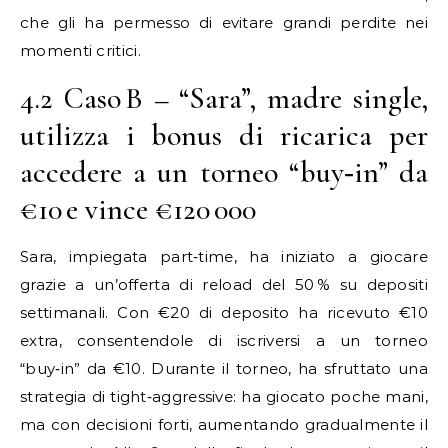
che gli ha permesso di evitare grandi perdite nei
momenti critici.
4.2 Caso B – “Sara”, madre single,
utilizza i bonus di ricarica per
accedere a un torneo “buy‑in” da
€10 e vince €120 000
Sara, impiegata part‑time, ha iniziato a giocare
grazie a un’offerta di reload del 50 % su depositi
settimanali. Con €20 di deposito ha ricevuto €10
extra, consentendole di iscriversi a un torneo
“buy‑in” da €10. Durante il torneo, ha sfruttato una
strategia di tight‑aggressive: ha giocato poche mani,
ma con decisioni forti, aumentando gradualmente il