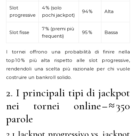
Slot
4 % (solo
94 %
Alta
progressive
pochi jackpot)
7 % (premi più
Slot fisse
95 %
Bassa
frequenti)
I tornei offrono una probabilità di finire nella
top 10 % più alta rispetto alle slot progressive,
rendendoli una scelta più razionale per chi vuole
costruire un bankroll solido.
2. I principali tipi di jackpot
nei tornei online – ≈ 350
parole
2.1 Jackpot progressivo vs. jackpot