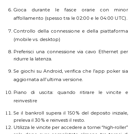
Gioca durante le fasce orarie con minor
affollamento (spesso tra le 02:00 e le 04:00 UTC).
Controllo della connessione e della piattaforma
(mobile vs. desktop)
Preferisci una connessione via cavo Ethernet per
ridurre la latenza.
Se giochi su Android, verifica che l’app poker sia
aggiornata all’ultima versione.
Piano di uscita: quando ritirare le vincite e
reinvestire
Se il bankroll supera il 150 % del deposito iniziale,
preleva il 30 % e reinvesti il resto.
Utilizza le vincite per accedere a tornei “high‑roller”