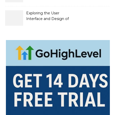
официальный сайт и его
преимущества
Exploring the User
Interface and Design of
Go Lotto Casino