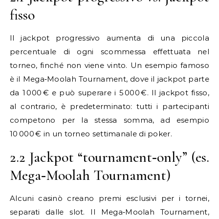
fisso
Il jackpot progressivo aumenta di una piccola
percentuale di ogni scommessa effettuata nel
torneo, finché non viene vinto. Un esempio famoso
è il Mega‑Moolah Tournament, dove il jackpot parte
da 1 000 € e può superare i 5 000 €. Il jackpot fisso,
al contrario, è predeterminato: tutti i partecipanti
competono per la stessa somma, ad esempio
10 000 € in un torneo settimanale di poker.
2.2 Jackpot “tournament‑only” (es.
Mega‑Moolah Tournament)
Alcuni casinò creano premi esclusivi per i tornei,
separati dalle slot. Il Mega‑Moolah Tournament,