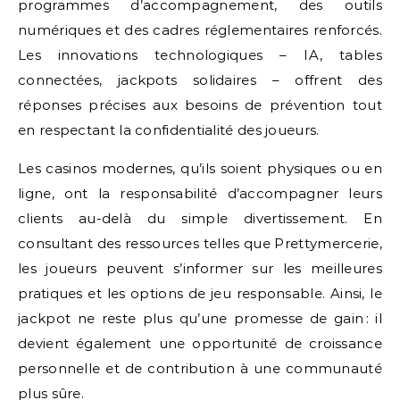
programmes d’accompagnement, des outils
numériques et des cadres réglementaires renforcés.
Les innovations technologiques – IA, tables
connectées, jackpots solidaires – offrent des
réponses précises aux besoins de prévention tout
en respectant la confidentialité des joueurs.
Les casinos modernes, qu’ils soient physiques ou en
ligne, ont la responsabilité d’accompagner leurs
clients au-delà du simple divertissement. En
consultant des ressources telles que Prettymercerie,
les joueurs peuvent s’informer sur les meilleures
pratiques et les options de jeu responsable. Ainsi, le
jackpot ne reste plus qu’une promesse de gain : il
devient également une opportunité de croissance
personnelle et de contribution à une communauté
plus sûre.