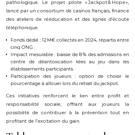
pathologique. Le projet pilote « Jackpot & Hope »,
lancé par un consortium de casinos français, finance
des ateliers de rééducation et des lignes d’écoute
téléphonique.
Fonds dédié : 12 M€ collectés en 2024, répartis entre
cinq ONG.
Impact mesurable : baisse de 8 % des admissions en
centre de désintoxication liées au jeu dans les
établissements participants.
Participation des joueurs : option de choisir le
pourcentage à allouer lors du retrait du jackpot.
Ces initiatives renforcent le lien entre profit et
responsabilité sociale, offrant aux joueurs la
possibilité de contribuer à la prévention tout en
profitant de l’excitation du gain.