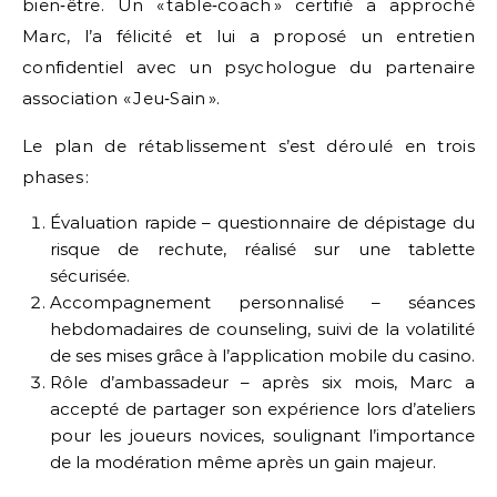
bien‑être. Un « table‑coach » certifié a approché
Marc, l’a félicité et lui a proposé un entretien
confidentiel avec un psychologue du partenaire
association « Jeu‑Sain ».
Le plan de rétablissement s’est déroulé en trois
phases :
Évaluation rapide – questionnaire de dépistage du
risque de rechute, réalisé sur une tablette
sécurisée.
Accompagnement personnalisé – séances
hebdomadaires de counseling, suivi de la volatilité
de ses mises grâce à l’application mobile du casino.
Rôle d’ambassadeur – après six mois, Marc a
accepté de partager son expérience lors d’ateliers
pour les joueurs novices, soulignant l’importance
de la modération même après un gain majeur.