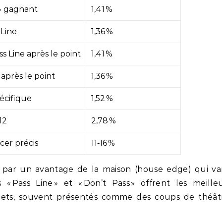
 » gagnant
1,41 %
 Line
1,36 %
 Line après le point
1,41 %
 après le point
1,36 %
écifique
1,52 %
 12
2,78 %
cer précis
11‑16 %
nt par un avantage de la maison (house edge) qui va
 « Pass Line » et « Don’t Pass » offrent les meille
 bets, souvent présentés comme des coups de théât