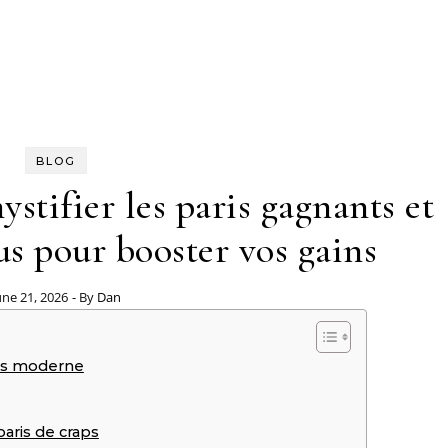
BLOG
stifier les paris gagnants et
us pour booster vos gains
une 21, 2026
- By
Dan
aps moderne
aris de craps