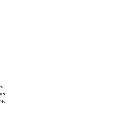
rie
urs
re,