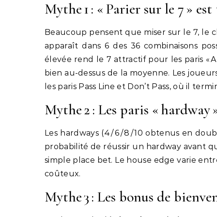
Mythe 1 : « Parier sur le 7 » es
Beaucoup pensent que miser sur le 7, le chif
apparaît dans 6 des 36 combinaisons possi
élevée rend le 7 attractif pour les paris « 
bien au-dessus de la moyenne. Les joueurs 
les paris Pass Line et Don’t Pass, où il te
Mythe 2 : Les paris « hardway »
Les hardways (4 / 6 / 8 / 10 obtenus en doub
probabilité de réussir un hardway avant qu
simple place bet. Le house edge varie entre 9
coûteux.
Mythe 3 : Les bonus de bienve