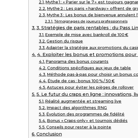
Mythe 1 : « Parier sur le 7 » est toujours gagna
Mythe 2 : Les paris « hardway » offrent de gr
Mythe 3 : Les bonus de bienvenue annulent 
Témoignages de joueurs professionnels
3. Stratégies de paris rentables : du Pass L
Exemple de mise avec bankroll de 100 €
Gestion du risque
Adapter la stratégie aux promotions du cas
4. Exploiter les bonus et promotions pour 
Panorama des bonus courants
Conditions spécifiques aux jeux de table
Méthode pas‑à‑pas pour choisir un bonus co
Étude de cas : bonus 100 % / 50 €
Astuces pour éviter les pièges de rollover
5. Le futur du craps en ligne : innovations,
Réalité augmentée et streaming live
Impact des algorithmes RNG
Évolution des programmes de fidélité
Bonus « Craps‑only » et tournois dédiés
Conseils pour rester à la pointe
Conclusion