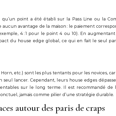
ès qu’un point a été établi sur la Pass Line ou la Co
te aucun avantage de la maison : le paiement corresp
exemple, 4 : 1 pour le point 4 ou 10). En augmentant
pact du house edge global, ce qui en fait le seul par
orn, etc.) sont les plus tentants pour les novices, car 
n seul lancer. Cependant, leurs house edges dépass
rentables sur le long terme. Il est recommandé de 
nctuel, jamais comme pilier d’une stratégie durable.
aces autour des paris de craps