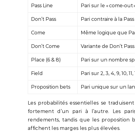
Pass Line
Pari sur le « come‑out
Don’t Pass
Pari contraire à la Pass
Come
Même logique que Pass
Don’t Come
Variante de Don’t Pass
Place (6 & 8)
Pari sur un nombre sp
Field
Pari sur 2, 3, 4, 9, 10, 11,
Proposition bets
Pari unique sur un lan
Les probabilités essentielles se traduise
fortement d’un pari à l’autre. Les paris
rendements, tandis que les proposition
affichent les marges les plus élevées.