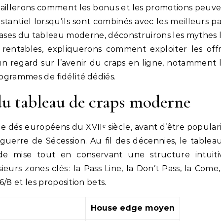
taillerons comment les bonus et les promotions peuv
tantiel lorsqu’ils sont combinés avec les meilleurs pa
ases du tableau moderne, déconstruirons les mythes 
 rentables, expliquerons comment exploiter les off
un regard sur l’avenir du craps en ligne, notamment 
ogrammes de fidélité dédiés.
du tableau de craps moderne
de dés européens du XVIIᵉ siècle, avant d’être popular
 guerre de Sécession. Au fil des décennies, le tablea
 de mise tout en conservant une structure intuiti
urs zones clés : la Pass Line, la Don’t Pass, la Come,
6/8 et les proposition bets.
House edge moyen