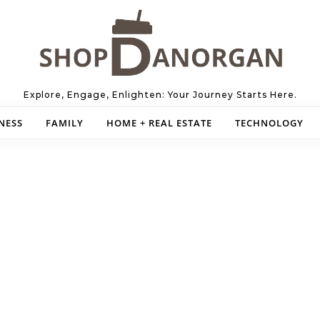
Explore, Engage, Enlighten: Your Journey Starts Here.
NESS
FAMILY
HOME + REAL ESTATE
TECHNOLOGY