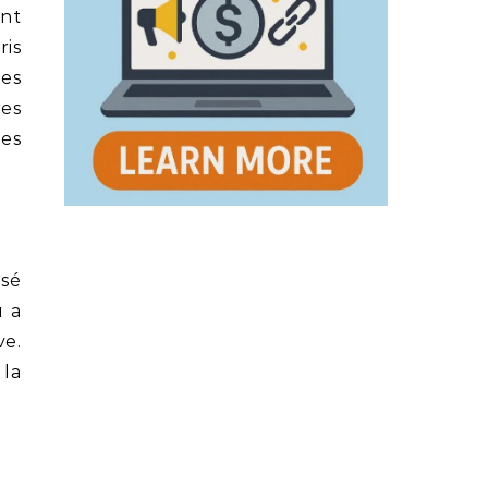
ent
ris
les
res
les
isé
u a
ve.
 la