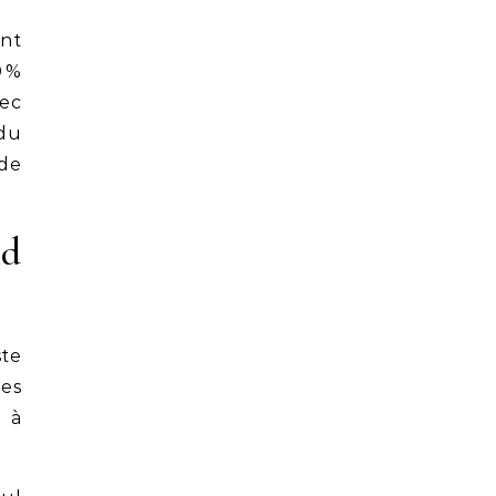
ent
0 %
vec
 du
 de
nd
ste
ées
e à