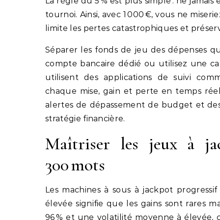
La règle du 5 % est plus simple : ne jamais
tournoi. Ainsi, avec 1 000 €, vous ne miser
limite les pertes catastrophiques et préser
Séparer les fonds de jeu des dépenses qu
compte bancaire dédié ou utilisez une c
utilisent des applications de suivi co
chaque mise, gain et perte en temps réel.
alertes de dépassement de budget et des 
stratégie financière.
Maîtriser les jeux à ja
300 mots
Les machines à sous à jackpot progressif 
élevée signifie que les gains sont rares m
96 % et une volatilité moyenne à élevée