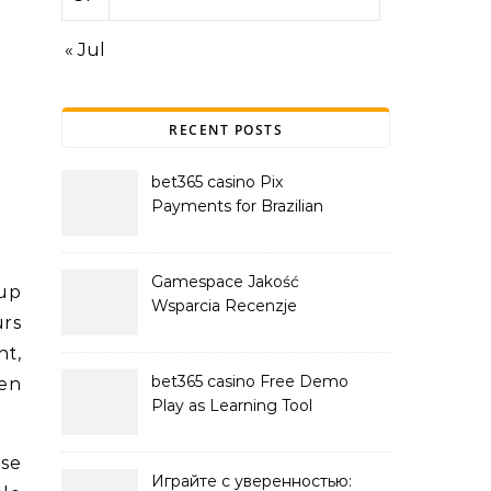
« Jul
RECENT POSTS
bet365 casino Pix
Payments for Brazilian
Players
Gamespace Jakość
oup
Wsparcia Recenzje
urs
nt,
bet365 casino Free Demo
 en
Play as Learning Tool
use
Играйте с уверенностью: