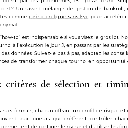
 offert par les plateformes, est passé d’une sim
secret ? Un savant mélange de gestion de bankroll,
 sites comme
casino en ligne sans kyc
pour accélérer
nonymat.
how‑to” est indispensable si vous visez le gros lot. N
noi à l’exécution le jour J, en passant par les stratég
n des données. Suivez‑le pas à pas, adaptez les conseil
nces de transformer chaque tournoi en opportunité
 critères de sélection et timi
ieurs formats, chacun offrant un profil de risque et
onvient aux joueurs qui préfèrent contrôler cha
 permettent de partager le risque et d’utiliser les for