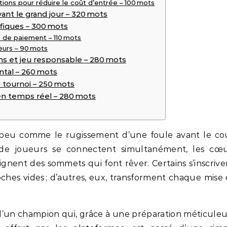
tions pour réduire le coût d’entrée – 100 mots
vant le grand jour – 320 mots
cifiques – 300 mots
s de paiement – 110 mots
teurs – 90 mots
ions et jeu responsable – 280 mots
ntal – 260 mots
u tournoi – 250 mots
 en temps réel – 280 mots
un peu comme le rugissement d’une foule avant le c
 de joueurs se connectent simultanément, les cœ
ignent des sommets qui font rêver. Certains s’inscrive
ches vides ; d’autres, eux, transforment chaque mise
s d’un champion qui, grâce à une préparation méticule