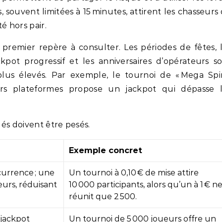
, souvent limitées à 15 minutes, attirent les chasseurs
é hors pair.
 premier repère à consulter. Les périodes de fêtes, 
pot progressif et les anniversaires d’opérateurs s
plus élevés. Par exemple, le tournoi de « Mega Spi
rs plateformes propose un jackpot qui dépasse l
lés doivent être pesés.
Exemple concret
urrence ; une
Un tournoi à 0,10 € de mise attire
eurs, réduisant
10 000 participants, alors qu’un à 1 € n
réunit que 2 500.
e jackpot
Un tournoi de 5 000 joueurs offre un