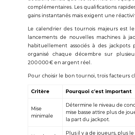
complémentaires. Les qualifications rapides
gains instantanés mais exigent une réactivit
Le calendrier des tournois majeurs est le
lancements de nouvelles machines à jack
habituellement associés à des jackpots 
organisé chaque décembre sur plusieu
200 000 € en argent réel.
Pour choisir le bon tournoi, trois facteurs c
Critère
Pourquoi c’est important
Détermine le niveau de conc
Mise
mise basse attire plus de jou
minimale
la part du jackpot.
Plus il y a de joueurs, plus l