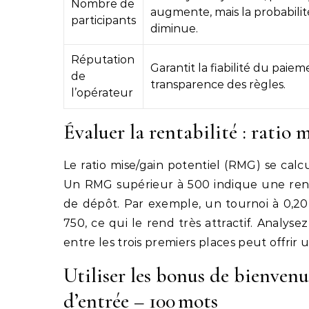
Nombre de
augmente, mais la probabili
participants
diminue.
Réputation
Garantit la fiabilité du paiem
de
transparence des règles.
l’opérateur
Évaluer la rentabilité : ratio 
Le ratio mise/gain potentiel (RMG) se calcu
Un RMG supérieur à 500 indique une renta
de dépôt. Par exemple, un tournoi à 0,2
750, ce qui le rend très attractif. Analyse
entre les trois premiers places peut offri
Utiliser les bonus de bienvenu
d’entrée – 100 mots