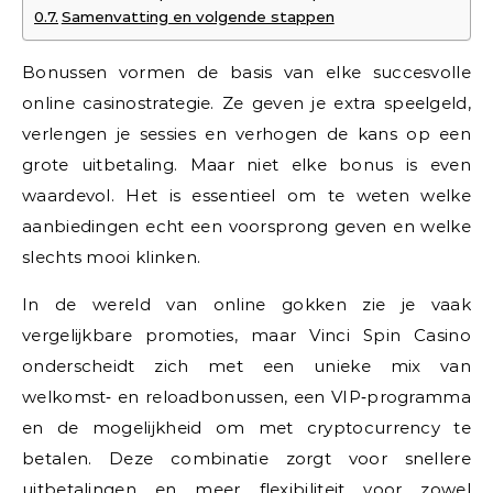
Samenvatting en volgende stappen
Bonussen vormen de basis van elke succesvolle
online casinostrategie. Ze geven je extra speelgeld,
verlengen je sessies en verhogen de kans op een
grote uitbetaling. Maar niet elke bonus is even
waardevol. Het is essentieel om te weten welke
aanbiedingen echt een voorsprong geven en welke
slechts mooi klinken.
In de wereld van online gokken zie je vaak
vergelijkbare promoties, maar Vinci Spin Casino
onderscheidt zich met een unieke mix van
welkomst‑ en reloadbonussen, een VIP‑programma
en de mogelijkheid om met cryptocurrency te
betalen. Deze combinatie zorgt voor snellere
uitbetalingen en meer flexibiliteit voor zowel