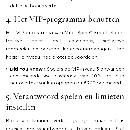
dat je de bonus verliest.
4. Het VIP‑programma benutten
Het VIP‑programma van Vinci Spin Casino beloont
trouwe spelers met cashbacks, exclusieve
toernooien en persoonlijke accountmanagers. Hoe
hoger je niveau, hoe groter de voordelen.
Did You Know?
Spelers op VIP‑niveau 3 ontvangen
een maandelijkse cashback van 10 % op hun
nettoverlies, wat kan oplopen tot €200 per maand.
5. Verantwoord spelen en limieten
instellen
Bonussen kunnen verleidelijk zijn, maar het is
cruciaal om verantwoord te blijven gokken. Stel