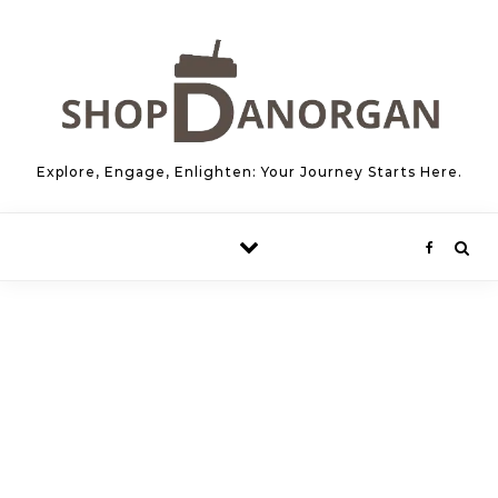
Skip to content
Explore, Engage, Enlighten: Your Journey Starts Here.