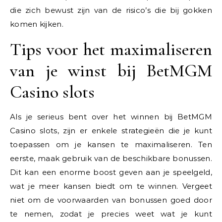
die zich bewust zijn van de risico’s die bij gokken
komen kijken.
Tips voor het maximaliseren
van je winst bij BetMGM
Casino slots
Als je serieus bent over het winnen bij BetMGM
Casino slots, zijn er enkele strategieën die je kunt
toepassen om je kansen te maximaliseren. Ten
eerste, maak gebruik van de beschikbare bonussen.
Dit kan een enorme boost geven aan je speelgeld,
wat je meer kansen biedt om te winnen. Vergeet
niet om de voorwaarden van bonussen goed door
te nemen, zodat je precies weet wat je kunt