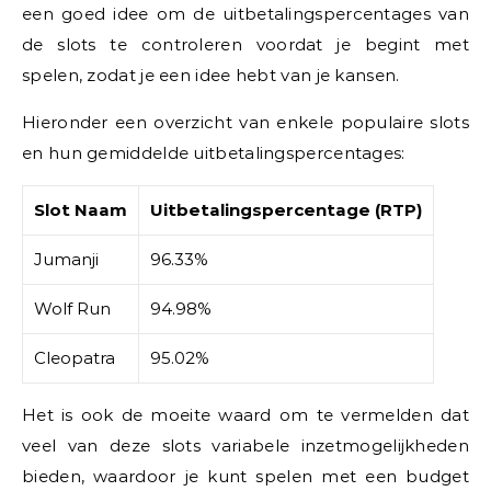
een goed idee om de uitbetalingspercentages van
de slots te controleren voordat je begint met
spelen, zodat je een idee hebt van je kansen.
Hieronder een overzicht van enkele populaire slots
en hun gemiddelde uitbetalingspercentages:
Slot Naam
Uitbetalingspercentage (RTP)
Jumanji
96.33%
Wolf Run
94.98%
Cleopatra
95.02%
Het is ook de moeite waard om te vermelden dat
veel van deze slots variabele inzetmogelijkheden
bieden, waardoor je kunt spelen met een budget