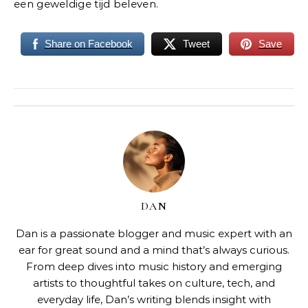
een geweldige tijd beleven.
Share on Facebook
Tweet
Save
DAN
Dan is a passionate blogger and music expert with an
ear for great sound and a mind that’s always curious.
From deep dives into music history and emerging
artists to thoughtful takes on culture, tech, and
everyday life, Dan’s writing blends insight with