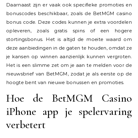
Daarnaast zijn er vaak ook specifieke promoties en
bonuscodes beschikbaar, zoals de BetMGM casino
bonus code. Deze codes kunnen je extra voordelen
opleveren, zoals gratis spins of een hogere
stortingsbonus. Het is altijd de moeite waard om
deze aanbiedingen in de gaten te houden, omdat ze
je kansen op winnen aanzienlijk kunnen vergroten.
Het is een slimme zet om je aan te melden voor de
nieuwsbrief van BetMGM, zodat je als eerste op de
hoogte bent van nieuwe bonussen en promoties.
Hoe de BetMGM Casino
iPhone app je spelervaring
verbetert