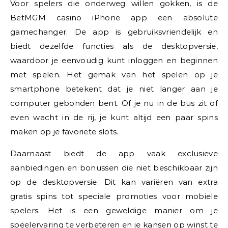
Voor spelers die onderweg willen gokken, is de
BetMGM casino iPhone app een absolute
gamechanger. De app is gebruiksvriendelijk en
biedt dezelfde functies als de desktopversie,
waardoor je eenvoudig kunt inloggen en beginnen
met spelen. Het gemak van het spelen op je
smartphone betekent dat je niet langer aan je
computer gebonden bent. Of je nu in de bus zit of
even wacht in de rij, je kunt altijd een paar spins
maken op je favoriete slots.
Daarnaast biedt de app vaak exclusieve
aanbiedingen en bonussen die niet beschikbaar zijn
op de desktopversie. Dit kan variëren van extra
gratis spins tot speciale promoties voor mobiele
spelers. Het is een geweldige manier om je
speelervaring te verbeteren en je kansen op winst te