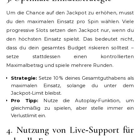
Um die Chance auf den Jackpot zu erhöhen, musst
du den maximalen Einsatz pro Spin wählen. Viele
progressive Slots setzen den Jackpot nur, wenn du
den höchsten Einsatz spielst. Das bedeutet nicht,
dass du dein gesamtes Budget riskieren solltest –
setze stattdessen einen kontrollierten
Maximalbetrag und spiele mehrere Runden.
Strategie:
Setze 10 % deines Gesamtguthabens als
maximalen Einsatz, solange du unter dem
Jackpot‑Limit bleibst.
Pro Tipp:
Nutze die Autoplay‑Funktion, um
gleichmäßig zu spielen, aber stelle immer ein
Verlustlimit ein.
4. Nutzung von Live‑Support für