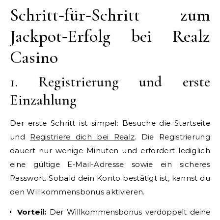
Schritt‑für‑Schritt zum
Jackpot‑Erfolg bei Realz
Casino
1. Registrierung und erste
Einzahlung
Der erste Schritt ist simpel: Besuche die Startseite
und
Registriere dich bei Realz
. Die Registrierung
dauert nur wenige Minuten und erfordert lediglich
eine gültige E‑Mail-Adresse sowie ein sicheres
Passwort. Sobald dein Konto bestätigt ist, kannst du
den Willkommensbonus aktivieren.
Vorteil:
Der Willkommensbonus verdoppelt deine