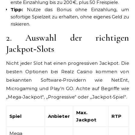
erste Einzahlung bis zu 200 €, plus 50 Freispiele.
Tipp:
Nutze das Bonus ohne Einzahlung, um
sofortige Spielzeit zu erhalten, ohne eigenes Geld zu
riskieren.
2. Auswahl der richtigen
Jackpot‑Slots
Nicht jeder Slot hat einen progressiven Jackpot. Die
besten Optionen bei Realz Casino kommen von
bekannten Software‑Providern wie NetEnt,
Microgaming und Play’n GO. Achte auf Begriffe wie
„Mega‑Jackpot“, „Progressive“ oder „Jackpot‑Spiel“.
Max.
Spiel
Anbieter
RTP
Jackpot
Mega