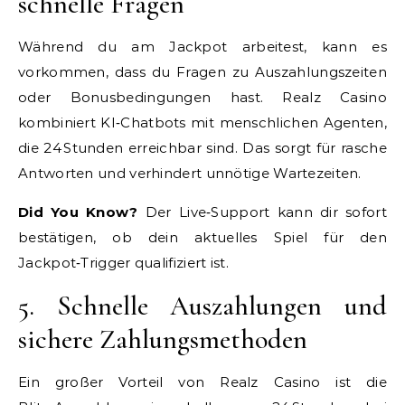
schnelle Fragen
Während du am Jackpot arbeitest, kann es
vorkommen, dass du Fragen zu Auszahlungszeiten
oder Bonusbedingungen hast. Realz Casino
kombiniert KI‑Chatbots mit menschlichen Agenten,
die 24 Stunden erreichbar sind. Das sorgt für rasche
Antworten und verhindert unnötige Wartezeiten.
Did You Know?
Der Live‑Support kann dir sofort
bestätigen, ob dein aktuelles Spiel für den
Jackpot‑Trigger qualifiziert ist.
5. Schnelle Auszahlungen und
sichere Zahlungsmethoden
Ein großer Vorteil von Realz Casino ist die