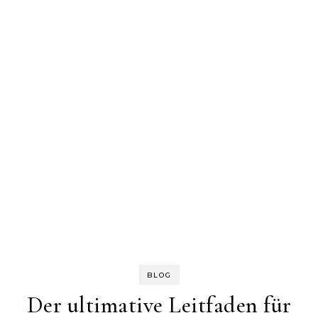
BLOG
Der ultimative Leitfaden für