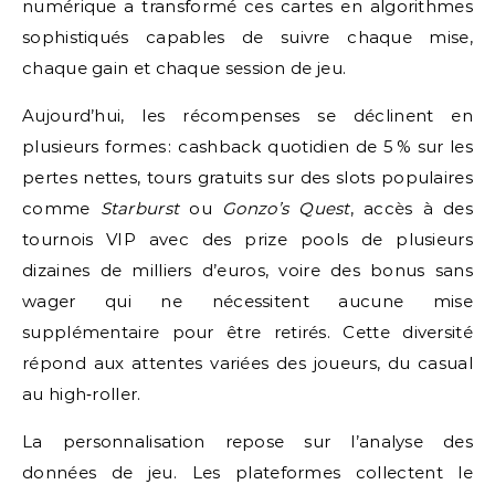
numérique a transformé ces cartes en algorithmes
sophistiqués capables de suivre chaque mise,
chaque gain et chaque session de jeu.
Aujourd’hui, les récompenses se déclinent en
plusieurs formes : cashback quotidien de 5 % sur les
pertes nettes, tours gratuits sur des slots populaires
comme
Starburst
ou
Gonzo’s Quest
, accès à des
tournois VIP avec des prize pools de plusieurs
dizaines de milliers d’euros, voire des bonus sans
wager qui ne nécessitent aucune mise
supplémentaire pour être retirés. Cette diversité
répond aux attentes variées des joueurs, du casual
au high‑roller.
La personnalisation repose sur l’analyse des
données de jeu. Les plateformes collectent le