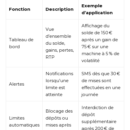
Exemple
Fonction
Description
d’application
Affichage du
Vue
solde de 150 €
d’ensemble
Tableau de
après un gain de
du solde,
bord
75 € sur une
gains, pertes,
machine à 5 % de
RTP
volatilité
Notifications
SMS dès que 30 €
lorsqu’une
de mises sont
Alertes
limite est
effectuées en une
atteinte
journée
Interdiction de
Blocage des
dépôt
Limites
dépôts ou
supplémentaire
automatiques
mises après
après 200 € de