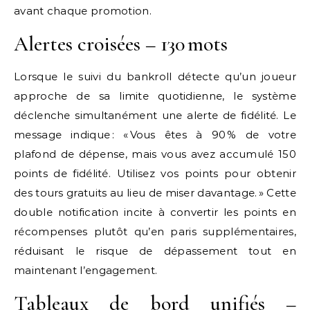
avant chaque promotion.
Alertes croisées – 130 mots
Lorsque le suivi du bankroll détecte qu’un joueur
approche de sa limite quotidienne, le système
déclenche simultanément une alerte de fidélité. Le
message indique : « Vous êtes à 90 % de votre
plafond de dépense, mais vous avez accumulé 150
points de fidélité. Utilisez vos points pour obtenir
des tours gratuits au lieu de miser davantage. » Cette
double notification incite à convertir les points en
récompenses plutôt qu’en paris supplémentaires,
réduisant le risque de dépassement tout en
maintenant l’engagement.
Tableaux de bord unifiés –