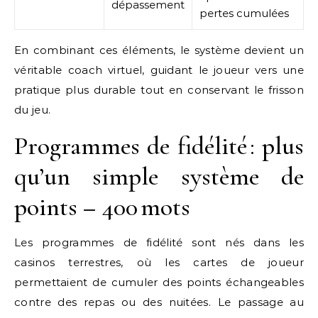
dépassement
pertes cumulées
En combinant ces éléments, le système devient un
véritable coach virtuel, guidant le joueur vers une
pratique plus durable tout en conservant le frisson
du jeu.
Programmes de fidélité : plus
qu’un simple système de
points – 400 mots
Les programmes de fidélité sont nés dans les
casinos terrestres, où les cartes de joueur
permettaient de cumuler des points échangeables
contre des repas ou des nuitées. Le passage au