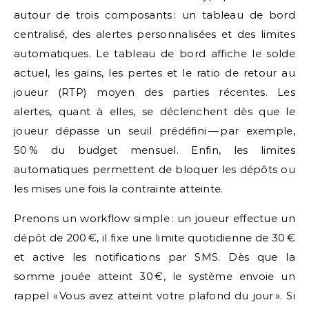
autour de trois composants : un tableau de bord
centralisé, des alertes personnalisées et des limites
automatiques. Le tableau de bord affiche le solde
actuel, les gains, les pertes et le ratio de retour au
joueur (RTP) moyen des parties récentes. Les
alertes, quant à elles, se déclenchent dès que le
joueur dépasse un seuil prédéfini — par exemple,
50 % du budget mensuel. Enfin, les limites
automatiques permettent de bloquer les dépôts ou
les mises une fois la contrainte atteinte.
Prenons un workflow simple : un joueur effectue un
dépôt de 200 €, il fixe une limite quotidienne de 30 €
et active les notifications par SMS. Dès que la
somme jouée atteint 30 €, le système envoie un
rappel « Vous avez atteint votre plafond du jour ». Si