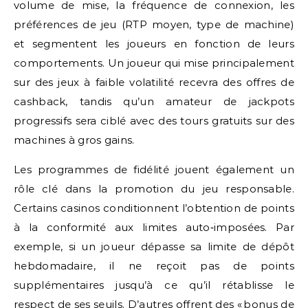
volume de mise, la fréquence de connexion, les
préférences de jeu (RTP moyen, type de machine)
et segmentent les joueurs en fonction de leurs
comportements. Un joueur qui mise principalement
sur des jeux à faible volatilité recevra des offres de
cashback, tandis qu’un amateur de jackpots
progressifs sera ciblé avec des tours gratuits sur des
machines à gros gains.
Les programmes de fidélité jouent également un
rôle clé dans la promotion du jeu responsable.
Certains casinos conditionnent l’obtention de points
à la conformité aux limites auto‑imposées. Par
exemple, si un joueur dépasse sa limite de dépôt
hebdomadaire, il ne reçoit pas de points
supplémentaires jusqu’à ce qu’il rétablisse le
respect de ses seuils. D’autres offrent des « bonus de