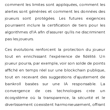
comment les limites sont appliquées, comment les
alertes sont générées et comment les données des
joueurs sont protégées. Les futures exigences
pourraient inclure la certification de tiers pour les
algorithmes d’IA afin d’assurer qu’ils ne discriminent
pas les joueurs.
Ces évolutions renforcent la protection du joueur
tout en enrichissant l’expérience de fidélité. Un
joueur pourra, par exemple, voir son solde de points
affiché en temps réel sur une blockchain publique,
tout en recevant des suggestions d’ajustement de
bankroll basées sur une IA responsable. La
convergence de ces technologies crée un
écosystème où la transparence, la sécurité et le
divertissement coexistent harmonieusement, offrant