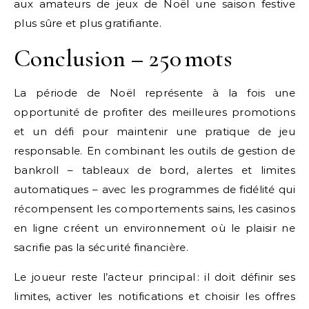
aux amateurs de jeux de Noël une saison festive
plus sûre et plus gratifiante.
Conclusion – 250 mots
La période de Noël représente à la fois une
opportunité de profiter des meilleures promotions
et un défi pour maintenir une pratique de jeu
responsable. En combinant les outils de gestion de
bankroll – tableaux de bord, alertes et limites
automatiques – avec les programmes de fidélité qui
récompensent les comportements sains, les casinos
en ligne créent un environnement où le plaisir ne
sacrifie pas la sécurité financière.
Le joueur reste l’acteur principal : il doit définir ses
limites, activer les notifications et choisir les offres