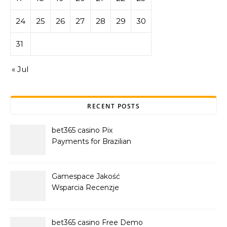
24
25
26
27
28
29
30
31
« Jul
RECENT POSTS
bet365 casino Pix
Payments for Brazilian
Players
Gamespace Jakość
Wsparcia Recenzje
bet365 casino Free Demo