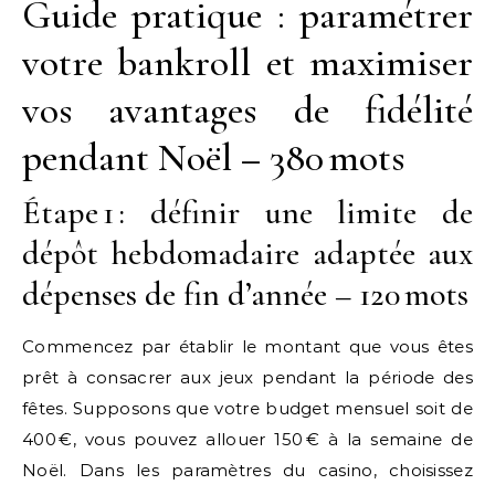
Guide pratique : paramétrer
votre bankroll et maximiser
vos avantages de fidélité
pendant Noël – 380 mots
Étape 1 : définir une limite de
dépôt hebdomadaire adaptée aux
dépenses de fin d’année – 120 mots
Commencez par établir le montant que vous êtes
prêt à consacrer aux jeux pendant la période des
fêtes. Supposons que votre budget mensuel soit de
400 €, vous pouvez allouer 150 € à la semaine de
Noël. Dans les paramètres du casino, choisissez