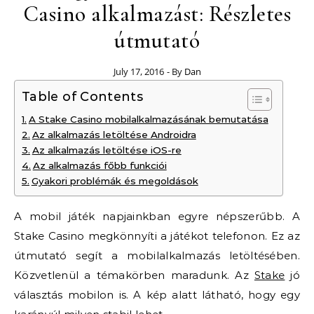
Casino alkalmazást: Részletes
útmutató
July 17, 2016
- By
Dan
Table of Contents
A Stake Casino mobilalkalmazásának bemutatása
Az alkalmazás letöltése Androidra
Az alkalmazás letöltése iOS-re
Az alkalmazás főbb funkciói
Gyakori problémák és megoldások
A mobil játék napjainkban egyre népszerűbb. A
Stake Casino megkönnyíti a játékot telefonon. Ez az
útmutató segít a mobilalkalmazás letöltésében.
Közvetlenül a témakörben maradunk. Az
Stake
jó
választás mobilon is. A kép alatt látható, hogy egy