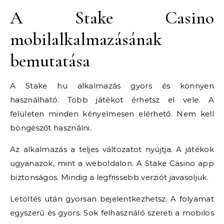
A Stake Casino
mobilalkalmazásának
bemutatása
A Stake hu alkalmazás gyors és könnyen
használható. Több játékot érhetsz el vele. A
felületen minden kényelmesen elérhető. Nem kell
böngészőt használni.
Az alkalmazás a teljes változatot nyújtja. A játékok
ugyanazok, mint a weboldalon. A Stake Casino app
biztonságos. Mindig a legfrissebb verziót javasoljuk.
Letöltés után gyorsan bejelentkezhetsz. A folyamat
egyszerű és gyors. Sok felhasználó szereti a mobilos