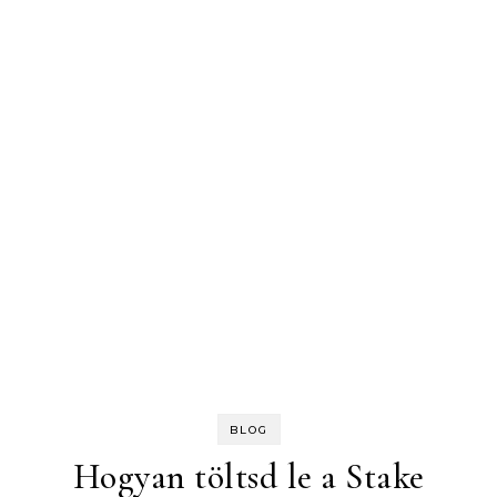
BLOG
Hogyan töltsd le a Stake