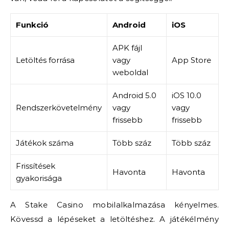
Funkció
Android
iOS
APK fájl
Letöltés forrása
vagy
App Store
weboldal
Android 5.0
iOS 10.0
Rendszerkövetelmény
vagy
vagy
frissebb
frissebb
Játékok száma
Több száz
Több száz
Frissítések
Havonta
Havonta
gyakorisága
A Stake Casino mobilalkalmazása kényelmes.
Kövessd a lépéseket a letöltéshez. A játékélmény