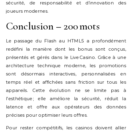
sécurité, de responsabilité et d’innovation des
joueurs modernes.
Conclusion – 200 mots
Le passage du Flash au HTML5 a profondément
redéfini la manière dont les bonus sont conçus,
présentés et gérés dans le Live Casino. Grâce à une
architecture technique moderne, les promotions
sont désormais interactives, personnalisées en
temps réel et affichées sans friction sur tous les
appareils. Cette évolution ne se limite pas à
l’esthétique ; elle améliore la sécurité, réduit la
latence et offre aux opérateurs des données
précises pour optimiser leurs offres.
Pour rester compétitifs, les casinos doivent allier