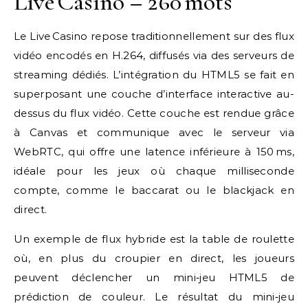
Live Casino – 260 mots
Le Live Casino repose traditionnellement sur des flux
vidéo encodés en H.264, diffusés via des serveurs de
streaming dédiés. L’intégration du HTML5 se fait en
superposant une couche d’interface interactive au-
dessus du flux vidéo. Cette couche est rendue grâce
à Canvas et communique avec le serveur via
WebRTC, qui offre une latence inférieure à 150 ms,
idéale pour les jeux où chaque milliseconde
compte, comme le baccarat ou le blackjack en
direct.
Un exemple de flux hybride est la table de roulette
où, en plus du croupier en direct, les joueurs
peuvent déclencher un mini‑jeu HTML5 de
prédiction de couleur. Le résultat du mini‑jeu