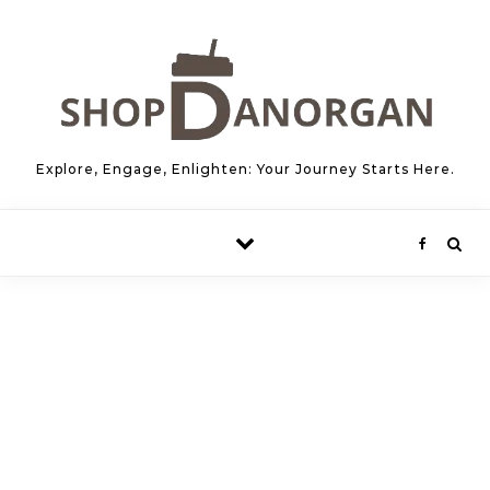
Skip to content
Explore, Engage, Enlighten: Your Journey Starts Here.