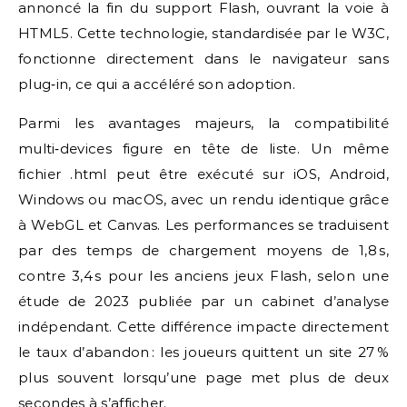
annoncé la fin du support Flash, ouvrant la voie à
HTML5. Cette technologie, standardisée par le W3C,
fonctionne directement dans le navigateur sans
plug‑in, ce qui a accéléré son adoption.
Parmi les avantages majeurs, la compatibilité
multi‑devices figure en tête de liste. Un même
fichier .html peut être exécuté sur iOS, Android,
Windows ou macOS, avec un rendu identique grâce
à WebGL et Canvas. Les performances se traduisent
par des temps de chargement moyens de 1,8 s,
contre 3,4 s pour les anciens jeux Flash, selon une
étude de 2023 publiée par un cabinet d’analyse
indépendant. Cette différence impacte directement
le taux d’abandon : les joueurs quittent un site 27 %
plus souvent lorsqu’une page met plus de deux
secondes à s’afficher.