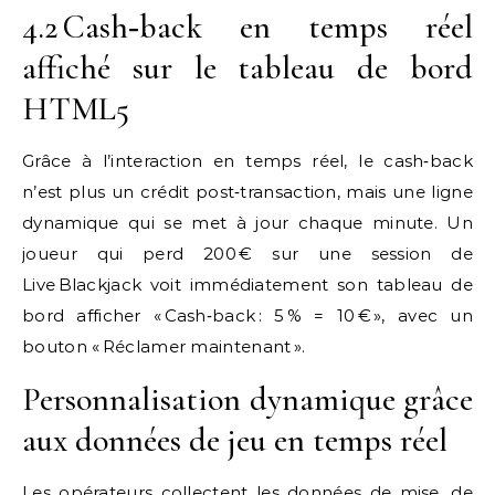
4.2 Cash‑back en temps réel
affiché sur le tableau de bord
HTML5
Grâce à l’interaction en temps réel, le cash‑back
n’est plus un crédit post‑transaction, mais une ligne
dynamique qui se met à jour chaque minute. Un
joueur qui perd 200 € sur une session de
Live Blackjack voit immédiatement son tableau de
bord afficher « Cash‑back : 5 % = 10 € », avec un
bouton « Réclamer maintenant ».
Personnalisation dynamique grâce
aux données de jeu en temps réel
Les opérateurs collectent les données de mise, de