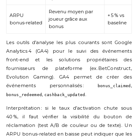
Revenu moyen par
ARPU
+ 5 % vs
joueur grâce aux
bonus‑related
baseline
bonus
Les outils d’analyse les plus courants sont Google
Analytics 4 (GA4) pour le suivi des événements
front‑end et les solutions propriétaires des
fournisseurs de plateforme (ex. BetConstruct,
Evolution Gaming). GA4 permet de créer des
événements personnalisés :
,
bonus_claimed
,
.
bonus_redeemed
cashback_updated
Interprétation : si le taux d’activation chute sous
40 %, il faut vérifier la visibilité du bouton de
réclamation (test A/B de couleur ou de texte). Un
ARPU bonus‑related en baisse peut indiquer que les