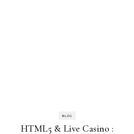
BLOG
HTML5 & Live Casino :