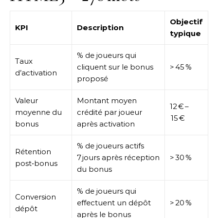
Objectif
KPI
Description
typique
% de joueurs qui
Taux
cliquent sur le bonus
> 45 %
d’activation
proposé
Valeur
Montant moyen
12 € –
moyenne du
crédité par joueur
15 €
bonus
après activation
% de joueurs actifs
Rétention
7 jours après réception
> 30 %
post‑bonus
du bonus
% de joueurs qui
Conversion
effectuent un dépôt
> 20 %
dépôt
après le bonus