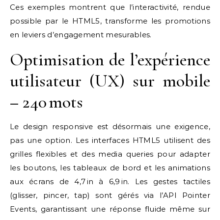
Ces exemples montrent que l’interactivité, rendue
possible par le HTML5, transforme les promotions
en leviers d’engagement mesurables.
Optimisation de l’expérience
utilisateur (UX) sur mobile
– 240 mots
Le design responsive est désormais une exigence,
pas une option. Les interfaces HTML5 utilisent des
grilles flexibles et des media queries pour adapter
les boutons, les tableaux de bord et les animations
aux écrans de 4,7 in à 6,9 in. Les gestes tactiles
(glisser, pincer, tap) sont gérés via l’API Pointer
Events, garantissant une réponse fluide même sur