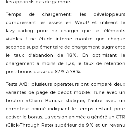
les appareils bas de gamme.
Temps de chargement : les développeurs
compressent les assets en WebP et utilisent le
lazy‑loading pour ne charger que les éléments
visibles. Une étude interne montre que chaque
seconde supplémentaire de chargement augmente
le taux d’abandon de 18 %. En optimisant le
chargement à moins de 1,2 s, le taux de rétention
post‑bonus passe de 62 % à 78 %.
Tests A/B : plusieurs opérateurs ont comparé deux
variantes de page de dépôt mobile : l’une avec un
bouton « Claim Bonus » statique, l’autre avec un
compteur animé indiquant le temps restant pour
activer le bonus. La version animée a généré un CTR
(Click‑Through Rate) supérieur de 9 % et un revenu