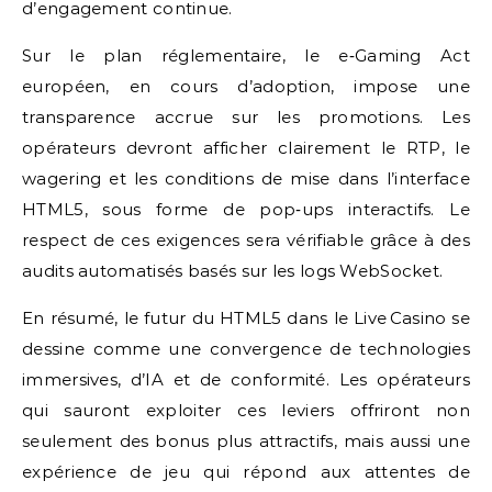
d’engagement continue.
Sur le plan réglementaire, le e‑Gaming Act
européen, en cours d’adoption, impose une
transparence accrue sur les promotions. Les
opérateurs devront afficher clairement le RTP, le
wagering et les conditions de mise dans l’interface
HTML5, sous forme de pop‑ups interactifs. Le
respect de ces exigences sera vérifiable grâce à des
audits automatisés basés sur les logs WebSocket.
En résumé, le futur du HTML5 dans le Live Casino se
dessine comme une convergence de technologies
immersives, d’IA et de conformité. Les opérateurs
qui sauront exploiter ces leviers offriront non
seulement des bonus plus attractifs, mais aussi une
expérience de jeu qui répond aux attentes de