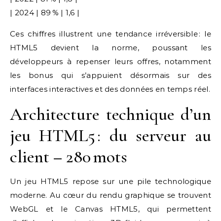
| 2024 | 89 % | 1,6 |
Ces chiffres illustrent une tendance irréversible : le
HTML5 devient la norme, poussant les
développeurs à repenser leurs offres, notamment
les bonus qui s’appuient désormais sur des
interfaces interactives et des données en temps réel.
Architecture technique d’un
jeu HTML5 : du serveur au
client – 280 mots
Un jeu HTML5 repose sur une pile technologique
moderne. Au cœur du rendu graphique se trouvent
WebGL et le Canvas HTML5, qui permettent