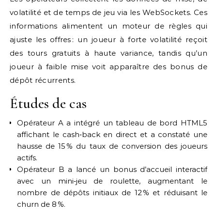
volatilité et de temps de jeu via les WebSockets. Ces
informations alimentent un moteur de règles qui
ajuste les offres : un joueur à forte volatilité reçoit
des tours gratuits à haute variance, tandis qu’un
joueur à faible mise voit apparaître des bonus de
dépôt récurrents.
Études de cas
Opérateur A a intégré un tableau de bord HTML5
affichant le cash‑back en direct et a constaté une
hausse de 15 % du taux de conversion des joueurs
actifs.
Opérateur B a lancé un bonus d’accueil interactif
avec un mini‑jeu de roulette, augmentant le
nombre de dépôts initiaux de 12 % et réduisant le
churn de 8 %.