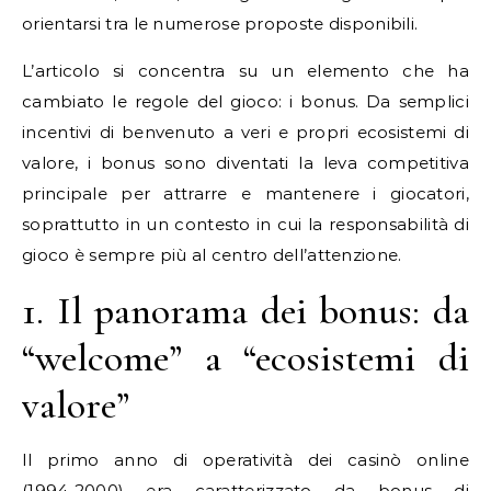
orientarsi tra le numerose proposte disponibili.
L’articolo si concentra su un elemento che ha
cambiato le regole del gioco: i bonus. Da semplici
incentivi di benvenuto a veri e propri ecosistemi di
valore, i bonus sono diventati la leva competitiva
principale per attrarre e mantenere i giocatori,
soprattutto in un contesto in cui la responsabilità di
gioco è sempre più al centro dell’attenzione.
1. Il panorama dei bonus: da
“welcome” a “ecosistemi di
valore”
Il primo anno di operatività dei casinò online
(1994‑2000) era caratterizzato da bonus di