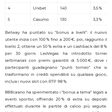
4
Unibet
140
3,5 %
5
Casumo
130
3,3 %
Betway ha puntato su “bonus a livelli”: il nuovo
utente inizia con 100 % fino a 200 €, poi, raggiunto il
livello 2, ottiene un 50 % extra e un cashback del 8 %
per 30 giorni. LeoVegas ha introdotto tornei
settimanali con premi garantiti di 5 000 €, dove i
partecipanti guadagnano “punti torneo” che si
trasformano in crediti spendibili su qualsiasi gioco,
inclusi i nuovi slot con RTP 98 %.
888casino ha sperimentato i “bonus a tema” legati a
eventi sportivi, offrendo 20 % di extra su depositi
effettuati durante le partite di calcio più seguite.