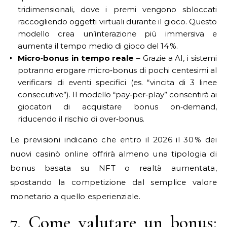
tridimensionali, dove i premi vengono sbloccati
raccogliendo oggetti virtuali durante il gioco. Questo
modello crea un’interazione più immersiva e
aumenta il tempo medio di gioco del 14 %.
Micro‑bonus in tempo reale
– Grazie a AI, i sistemi
potranno erogare micro‑bonus di pochi centesimi al
verificarsi di eventi specifici (es. “vincita di 3 linee
consecutive”). Il modello “pay‑per‑play” consentirà ai
giocatori di acquistare bonus on‑demand,
riducendo il rischio di over‑bonus.
Le previsioni indicano che entro il 2026 il 30 % dei
nuovi casinò online offrirà almeno una tipologia di
bonus basata su NFT o realtà aumentata,
spostando la competizione dal semplice valore
monetario a quello esperienziale.
7. Come valutare un bonus: