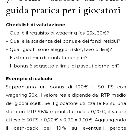
guida pratica per i giocatori
Checklist di valutazione
– Qual è il requisito di wagering (es. 25x, 30x)?
– Qual è la scadenza del bonus e dei fondi residui?
– Quali giochi sono eleggibili (slot, tavolo, live)?
– Esistono limiti di puntata per giro?
– Il bonus è soggetto a limiti di payout giornalieri?
Esempio di calcolo
Supponiamo un bonus di 100 € + 50 FS con
wagering 30x. Il valore reale dipende dal RTP medio
dei giochi scelti. Se il giocatore utilizza le FS su una
slot con RTP 96 % e puntata media 0,20 €, il valore
atteso è: 50 FS × 0,20 € × 0,96 = 9,60 €. Aggiungendo
il cash‑back del 10 % su eventuali perdite