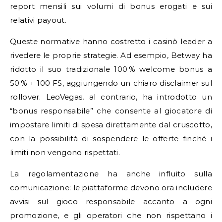
report mensili sui volumi di bonus erogati e sui
relativi payout.
Queste normative hanno costretto i casinò leader a
rivedere le proprie strategie. Ad esempio, Betway ha
ridotto il suo tradizionale 100 % welcome bonus a
50 % + 100 FS, aggiungendo un chiaro disclaimer sul
rollover. LeoVegas, al contrario, ha introdotto un
“bonus responsabile” che consente al giocatore di
impostare limiti di spesa direttamente dal cruscotto,
con la possibilità di sospendere le offerte finché i
limiti non vengono rispettati.
La regolamentazione ha anche influito sulla
comunicazione: le piattaforme devono ora includere
avvisi sul gioco responsabile accanto a ogni
promozione, e gli operatori che non rispettano i