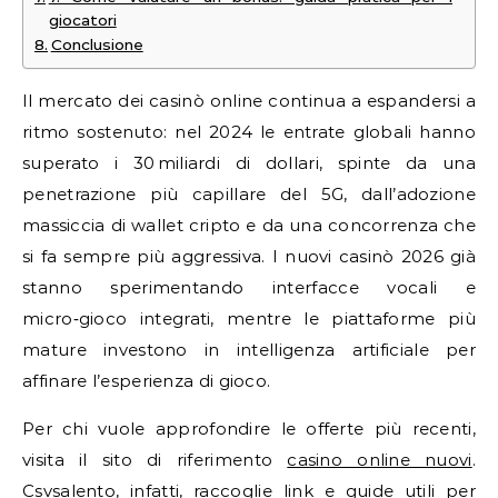
giocatori
Conclusione
Il mercato dei casinò online continua a espandersi a
ritmo sostenuto: nel 2024 le entrate globali hanno
superato i 30 miliardi di dollari, spinte da una
penetrazione più capillare del 5G, dall’adozione
massiccia di wallet cripto e da una concorrenza che
si fa sempre più aggressiva. I nuovi casinò 2026 già
stanno sperimentando interfacce vocali e
micro‑gioco integrati, mentre le piattaforme più
mature investono in intelligenza artificiale per
affinare l’esperienza di gioco.
Per chi vuole approfondire le offerte più recenti,
visita il sito di riferimento
casino online nuovi
.
Csvsalento, infatti, raccoglie link e guide utili per