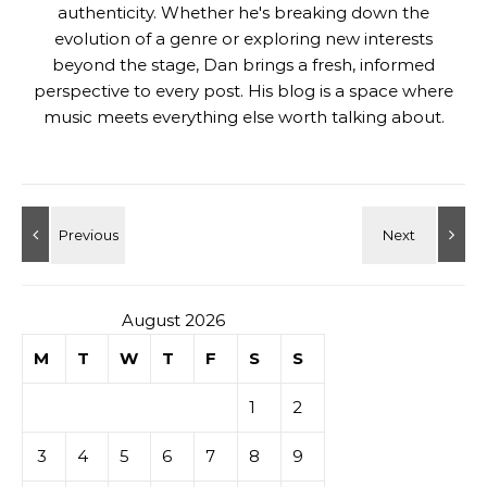
authenticity. Whether he's breaking down the
evolution of a genre or exploring new interests
beyond the stage, Dan brings a fresh, informed
perspective to every post. His blog is a space where
music meets everything else worth talking about.
August 2026
M
T
W
T
F
S
S
1
2
3
4
5
6
7
8
9