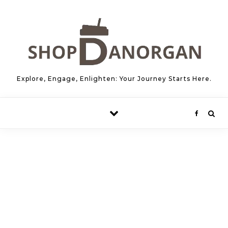
Skip to content
Explore, Engage, Enlighten: Your Journey Starts Here.