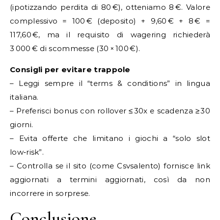
(ipotizzando perdita di 80 €), otteniamo 8 €. Valore
complessivo = 100 € (deposito) + 9,60 € + 8 € =
117,60 €, ma il requisito di wagering richiederà
3 000 € di scommesse (30 × 100 €).
Consigli per evitare trappole
– Leggi sempre il “terms & conditions” in lingua
italiana.
– Preferisci bonus con rollover ≤ 30x e scadenza ≥ 30
giorni.
– Evita offerte che limitano i giochi a “solo slot
low‑risk”.
– Controlla se il sito (come Csvsalento) fornisce link
aggiornati a termini aggiornati, così da non
incorrere in sorprese.
Conclusione