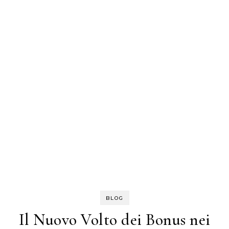
BLOG
Il Nuovo Volto dei Bonus nei