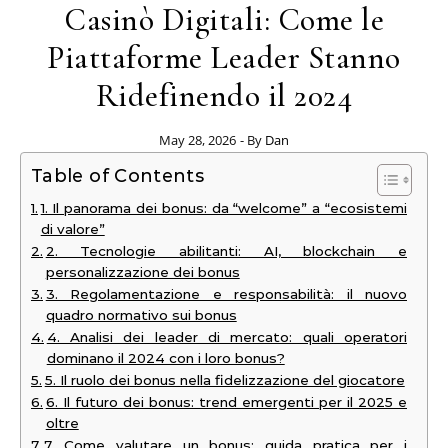
Casinò Digitali: Come le
Piattaforme Leader Stanno
Ridefinendo il 2024
May 28, 2026
- By
Dan
Table of Contents
1. Il panorama dei bonus: da “welcome” a “ecosistemi
di valore”
2. Tecnologie abilitanti: AI, blockchain e
personalizzazione dei bonus
3. Regolamentazione e responsabilità: il nuovo
quadro normativo sui bonus
4. Analisi dei leader di mercato: quali operatori
dominano il 2024 con i loro bonus?
5. Il ruolo dei bonus nella fidelizzazione del giocatore
6. Il futuro dei bonus: trend emergenti per il 2025 e
oltre
7. Come valutare un bonus: guida pratica per i