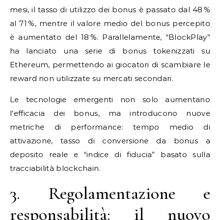
mesi, il tasso di utilizzo dei bonus è passato dal 48 %
al 71 %, mentre il valore medio del bonus percepito
è aumentato del 18 %. Parallelamente, “BlockPlay”
ha lanciato una serie di bonus tokenizzati su
Ethereum, permettendo ai giocatori di scambiare le
reward non utilizzate su mercati secondari.
Le tecnologie emergenti non solo aumentano
l’efficacia dei bonus, ma introducono nuove
metriche di performance: tempo medio di
attivazione, tasso di conversione da bonus a
deposito reale e “indice di fiducia” basato sulla
tracciabilità blockchain.
3. Regolamentazione e
responsabilità: il nuovo