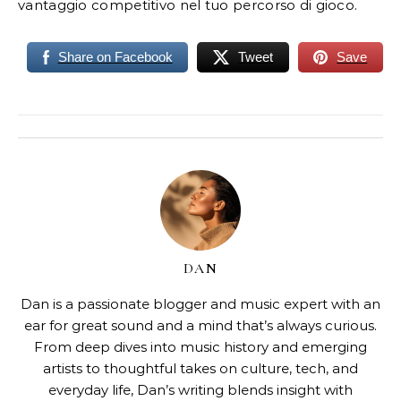
vantaggio competitivo nel tuo percorso di gioco.
Share on Facebook
Tweet
Save
DAN
Dan is a passionate blogger and music expert with an
ear for great sound and a mind that’s always curious.
From deep dives into music history and emerging
artists to thoughtful takes on culture, tech, and
everyday life, Dan’s writing blends insight with