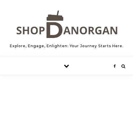
Skip to content
Explore, Engage, Enlighten: Your Journey Starts Here.