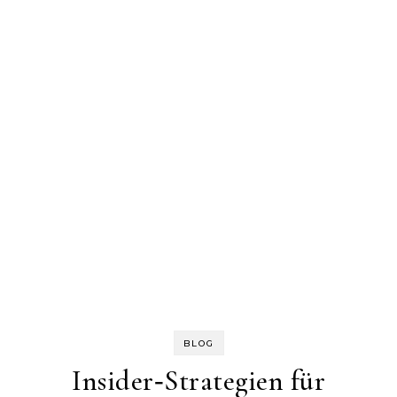
BLOG
Insider‑Strategien für