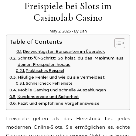
Freispiele bei Slots im
Casinolab Casino
May 2, 2026
- By
Dan
Table of Contents
Die wichtigsten Bonusarten im Überblick
Schritt‑für‑Schritt: So holst du das Maximum aus
deinen Freispielen heraus
Praktisches Beispiel
Häufige Fehler und wie du sie vermeidest
Schnellcheck: Fehlerliste
Mobile Gaming und schnelle Auszahlungen
Kundenservice und Sicherheit
Fazit und empfohlene Vorgehensweise
Freispiele gelten als das Herzstück fast jedes
modernen Online‑Slots. Sie ermöglichen es, echte
Gewinne zu erzielen, ohne eigenes Geld zu riskieren.