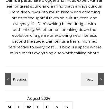
Dan is a passionate blogger and music expert with an
ear for great sound and a mind that’s always curious.
From deep dives into music history and emerging
artists to thoughtful takes on culture, tech, and
everyday life, Dan’s writing blends insight with
authenticity. Whether he's breaking down the
evolution of a genre or exploring new interests
beyond the stage, Dan brings a fresh, informed
perspective to every post. His blog is a space where
music meets everything else worth talking about.
August 2026
M
T
W
T
F
S
S