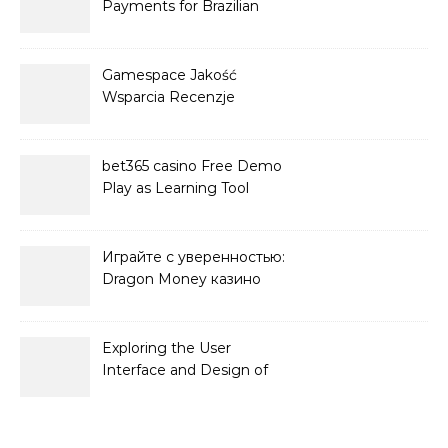
Payments for Brazilian
Players
Gamespace Jakość
Wsparcia Recenzje
bet365 casino Free Demo
Play as Learning Tool
Играйте с уверенностью:
Dragon Money казино
официальный сайт и его
преимущества
Exploring the User
Interface and Design of
Go Lotto Casino