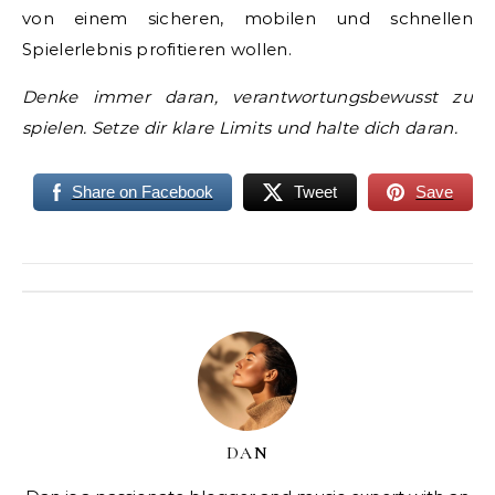
von einem sicheren, mobilen und schnellen
Spielerlebnis profitieren wollen.
Denke immer daran, verantwortungsbewusst zu
spielen. Setze dir klare Limits und halte dich daran.
Share on Facebook
Tweet
Save
DAN