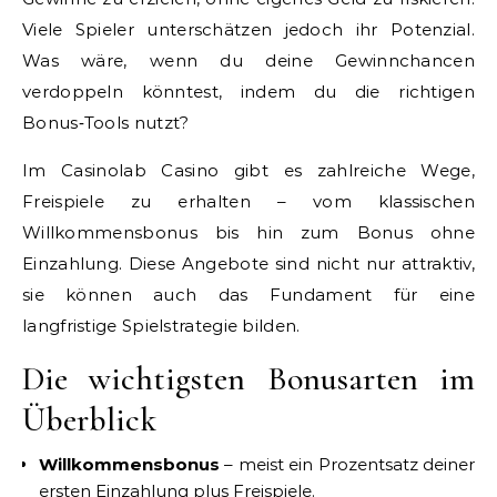
Viele Spieler unterschätzen jedoch ihr Potenzial.
Was wäre, wenn du deine Gewinnchancen
verdoppeln könntest, indem du die richtigen
Bonus‑Tools nutzt?
Im Casinolab Casino gibt es zahlreiche Wege,
Freispiele zu erhalten – vom klassischen
Willkommensbonus bis hin zum Bonus ohne
Einzahlung. Diese Angebote sind nicht nur attraktiv,
sie können auch das Fundament für eine
langfristige Spielstrategie bilden.
Die wichtigsten Bonusarten im
Überblick
Willkommensbonus
– meist ein Prozentsatz deiner
ersten Einzahlung plus Freispiele.