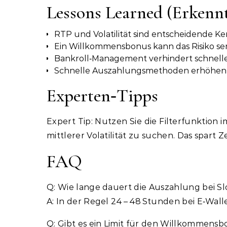
Lessons Learned (Erkennt
RTP und Volatilität sind entscheidende Ken
Ein Willkommensbonus kann das Risiko senk
Bankroll‑Management verhindert schnelle V
Schnelle Auszahlungsmethoden erhöhen di
Experten‑Tipps
Expert Tip: Nutzen Sie die Filterfunktion 
mittlerer Volatilität zu suchen. Das spart
FAQ
Q: Wie lange dauert die Auszahlung bei Sl
A: In der Regel 24 – 48 Stunden bei E‑Wal
Q: Gibt es ein Limit für den Willkommens