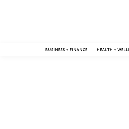
Skip to content
BUSINESS + FINANCE
HEALTH + WELL