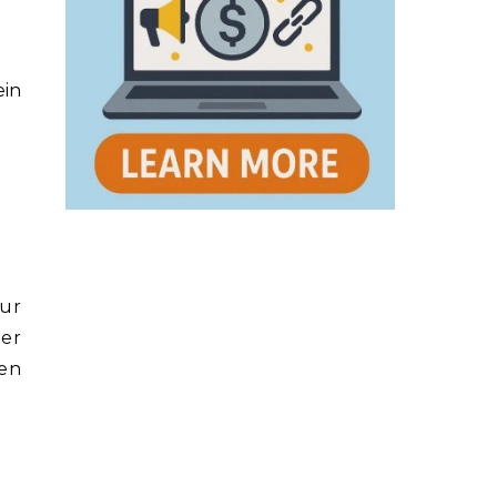
in
ur
er
den