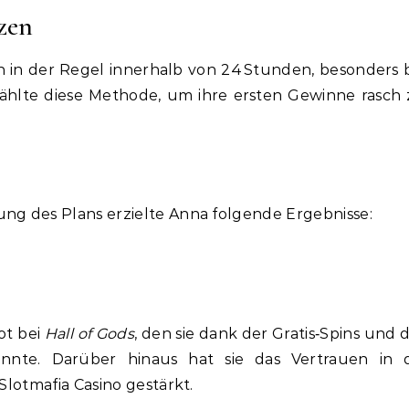
zen
n in der Regel innerhalb von 24 Stunden, besonders 
 wählte diese Methode, um ihre ersten Gewinne rasch
 des Plans erzielte Anna folgende Ergebnisse:
ot bei
Hall of Gods
, den sie dank der Gratis‑Spins und 
onnte. Darüber hinaus hat sie das Vertrauen in 
lotmafia Casino gestärkt.