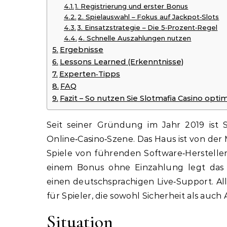
1. Registrierung und erster Bonus
2. Spielauswahl – Fokus auf Jackpot‑Slots
3. Einsatzstrategie – Die 5‑Prozent‑Regel
4. Schnelle Auszahlungen nutzen
Ergebnisse
Lessons Learned (Erkenntnisse)
Experten‑Tipps
FAQ
Fazit – So nutzen Sie Slotmafia Casino optim
Seit seiner Gründung im Jahr 2019 ist S
Online‑Casino‑Szene. Das Haus ist von der
Spiele von führenden Software‑Herstel
einem Bonus ohne Einzahlung legt das
einen deutschsprachigen Live‑Support. Al
für Spieler, die sowohl Sicherheit als au
Situation