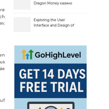
Dragon Money казино
официальный сайт и его
hre
преимущества
och
Exploring the User
em:
Interface and Design of
Go Lotto Casino
nen
nus
sie
auf