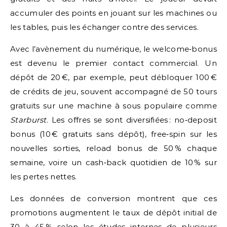
accumuler des points en jouant sur les machines ou
les tables, puis les échanger contre des services.
Avec l’avènement du numérique, le welcome‑bonus
est devenu le premier contact commercial. Un
dépôt de 20 €, par exemple, peut débloquer 100 €
de crédits de jeu, souvent accompagné de 50 tours
gratuits sur une machine à sous populaire comme
Starburst
. Les offres se sont diversifiées : no‑deposit
bonus (10 € gratuits sans dépôt), free‑spin sur les
nouvelles sorties, reload bonus de 50 % chaque
semaine, voire un cash‑back quotidien de 10 % sur
les pertes nettes.
Les données de conversion montrent que ces
promotions augmentent le taux de dépôt initial de
30 à 45 % selon les études internes de plusieurs