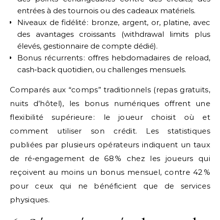
entrées à des tournois ou des cadeaux matériels.
Niveaux de fidélité : bronze, argent, or, platine, avec
des avantages croissants (withdrawal limits plus
élevés, gestionnaire de compte dédié).
Bonus récurrents : offres hebdomadaires de reload,
cash‑back quotidien, ou challenges mensuels.
Comparés aux “comps” traditionnels (repas gratuits,
nuits d’hôtel), les bonus numériques offrent une
flexibilité supérieure : le joueur choisit où et
comment utiliser son crédit. Les statistiques
publiées par plusieurs opérateurs indiquent un taux
de ré‑engagement de 68 % chez les joueurs qui
reçoivent au moins un bonus mensuel, contre 42 %
pour ceux qui ne bénéficient que de services
physiques.