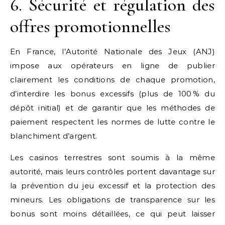
6. Sécurité et régulation des
offres promotionnelles
En France, l’Autorité Nationale des Jeux (ANJ)
impose aux opérateurs en ligne de publier
clairement les conditions de chaque promotion,
d’interdire les bonus excessifs (plus de 100 % du
dépôt initial) et de garantir que les méthodes de
paiement respectent les normes de lutte contre le
blanchiment d’argent.
Les casinos terrestres sont soumis à la même
autorité, mais leurs contrôles portent davantage sur
la prévention du jeu excessif et la protection des
mineurs. Les obligations de transparence sur les
bonus sont moins détaillées, ce qui peut laisser