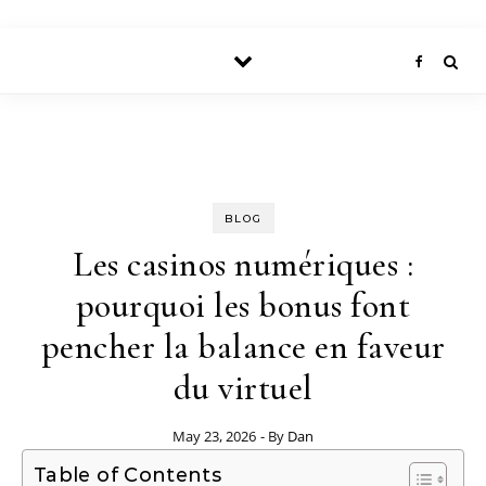
BLOG
Les casinos numériques :
pourquoi les bonus font
pencher la balance en faveur
du virtuel
May 23, 2026
- By
Dan
Table of Contents