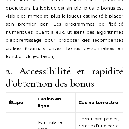
opérateurs. La logique est simple : plus le bonus est
visible et immédiat, plus le joueur est incité à placer
son premier pari. Les programmes de fidélité
numériques, quant à eux, utilisent des algorithmes
d’apprentissage pour proposer des récompenses
ciblées (tournois privés, bonus personnalisés en
fonction du jeu favori).
2. Accessibilité et rapidité
d’obtention des bonus
Casino en
Étape
Casino terrestre
ligne
Formulaire papier,
Formulaire
remise d’une carte