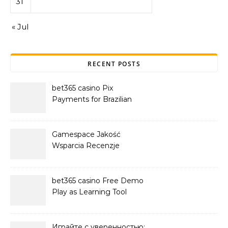
31
« Jul
RECENT POSTS
bet365 casino Pix
Payments for Brazilian
Players
Gamespace Jakość
Wsparcia Recenzje
bet365 casino Free Demo
Play as Learning Tool
Играйте с уверенностью: