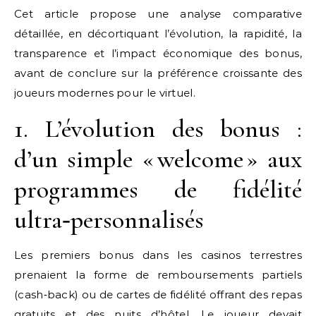
Cet article propose une analyse comparative
détaillée, en décortiquant l’évolution, la rapidité, la
transparence et l’impact économique des bonus,
avant de conclure sur la préférence croissante des
joueurs modernes pour le virtuel.
1. L’évolution des bonus :
d’un simple « welcome » aux
programmes de fidélité
ultra‑personnalisés
Les premiers bonus dans les casinos terrestres
prenaient la forme de remboursements partiels
(cash‑back) ou de cartes de fidélité offrant des repas
gratuits et des nuits d’hôtel. Le joueur devait