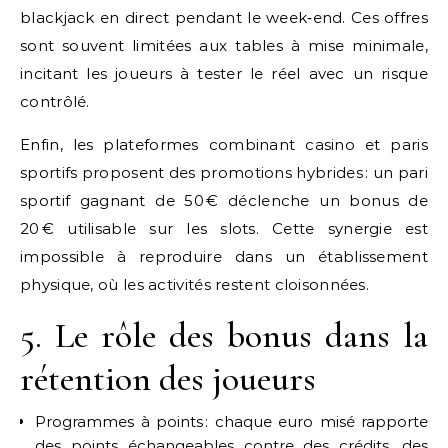
blackjack en direct pendant le week‑end. Ces offres
sont souvent limitées aux tables à mise minimale,
incitant les joueurs à tester le réel avec un risque
contrôlé.
Enfin, les plateformes combinant casino et paris
sportifs proposent des promotions hybrides : un pari
sportif gagnant de 50 € déclenche un bonus de
20 € utilisable sur les slots. Cette synergie est
impossible à reproduire dans un établissement
physique, où les activités restent cloisonnées.
5. Le rôle des bonus dans la
rétention des joueurs
Programmes à points : chaque euro misé rapporte
des points échangeables contre des crédits, des