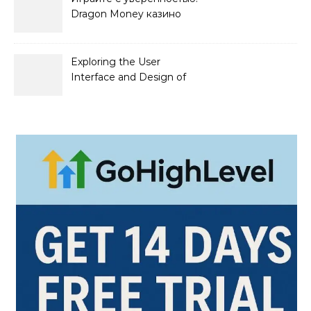
Dragon Money казино
официальный сайт и его
преимущества
Exploring the User
Interface and Design of
Go Lotto Casino