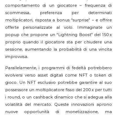
comportamento di un giocatore – frequenza di
scommessa, preferenza per determinati
moltiplicatori, risposta a bonus “surprise” – e offrire
offerte personalizzate al volo. Immaginate un
popup che propone un “Lightning Boost” del 150 x
proprio quando il giocatore sta per chiudere una
sessione, aumentando la probabilità di una vincita
improvvisa.
Parallelamente, i programmi di fedeltà potrebbero
evolversi verso asset digitali come NFT o token di
gioco. Un NFT esclusivo potrebbe garantire al suo
possessore un moltiplicatore fisso del 200 x per tutti
i round, o un cashback dinamico che si adegua alla
volatilità del mercato. Queste innovazioni aprono
nuove opportunità di monetizzazione, ma