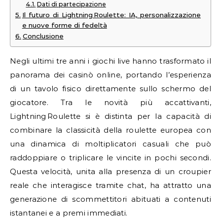
Dati di partecipazione
Il futuro di Lightning Roulette: IA, personalizzazione
e nuove forme di fedeltà
Conclusione
Negli ultimi tre anni i giochi live hanno trasformato il
panorama dei casinò online, portando l’esperienza
di un tavolo fisico direttamente sullo schermo del
giocatore. Tra le novità più accattivanti,
Lightning Roulette si è distinta per la capacità di
combinare la classicità della roulette europea con
una dinamica di moltiplicatori casuali che può
raddoppiare o triplicare le vincite in pochi secondi.
Questa velocità, unita alla presenza di un croupier
reale che interagisce tramite chat, ha attratto una
generazione di scommettitori abituati a contenuti
istantanei e a premi immediati.