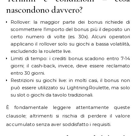
nascondono davvero?
Rollover: la maggior parte dei bonus richiede di
scommettere l’importo del bonus più il deposito un
certo numero di volte (es. 30x). Alcuni operatori
applicano il rollover solo su giochi a bassa volatilità,
escludendo la roulette live.
Limiti di tempo: i crediti bonus scadono entro 7‑14
giorni; il cash‑back, invece, deve essere reclamato
entro 30 giorni.
Restrizioni su giochi live: in molti casi, il bonus non
può essere utilizzato su Lightning Roulette, ma solo
su slot o giochi da tavolo tradizionali.
È fondamentale leggere attentamente queste
clausole; altrimenti si rischia di perdere il valore
accumulato senza aver soddisfatto i requisiti.