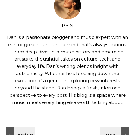
DAN
Dan is a passionate blogger and music expert with an
ear for great sound and a mind that’s always curious.
From deep dives into music history and emerging
artists to thoughtful takes on culture, tech, and
everyday life, Dan’s writing blends insight with
authenticity. Whether he's breaking down the
evolution of a genre or exploring new interests
beyond the stage, Dan brings a fresh, informed
perspective to every post. His blog is a space where
music meets everything else worth talking about.