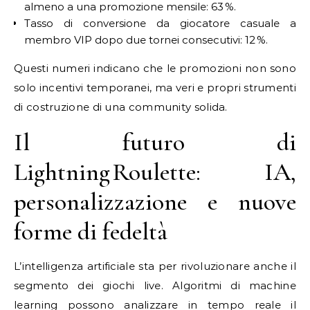
almeno a una promozione mensile: 63 %.
Tasso di conversione da giocatore casuale a
membro VIP dopo due tornei consecutivi: 12 %.
Questi numeri indicano che le promozioni non sono
solo incentivi temporanei, ma veri e propri strumenti
di costruzione di una community solida.
Il futuro di
Lightning Roulette: IA,
personalizzazione e nuove
forme di fedeltà
L’intelligenza artificiale sta per rivoluzionare anche il
segmento dei giochi live. Algoritmi di machine
learning possono analizzare in tempo reale il