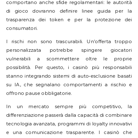
comportano anche sfide regolamentari: le autorità
di gioco dovranno definire linee guida per la
trasparenza dei token e per la protezione dei
consumatori.
I rischi non sono trascurabili. Un’offerta troppo
personalizzata potrebbe spingere giocatori
vulnerabili a scommettere oltre le proprie
possibilità. Per questo, i casinò più responsabili
stanno integrando sistemi di auto‑esclusione basati
su IA, che segnalano comportamenti a rischio e
offrono pause obbligatorie.
In un mercato sempre più competitivo, la
differenziazione passerà dalla capacità di combinare
tecnologia avanzata, programmi di loyalty innovativi
e una comunicazione trasparente. I casinò che