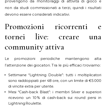
provengono da monitoraggi di attività di gioco e
non da studi commissionati a terzi, quindi i risultati
devono essere considerati indicativi.
Promozioni ricorrenti e
tornei live: creare una
community attiva
Le promozioni periodiche mantengono alta
l’attenzione dei giocatori. Tra le più efficaci troviamo:
Settimane “Lightning Double”: tutti i moltiplicatori
sono raddoppiati per 48 ore, con un limite di €5 000
di vincite extra per utente.
Mesi “Cash‑back Blast”: i membri Silver e superiori
ricevono un 10 % di cash‑back sui round persi in
Lightning Roulette.