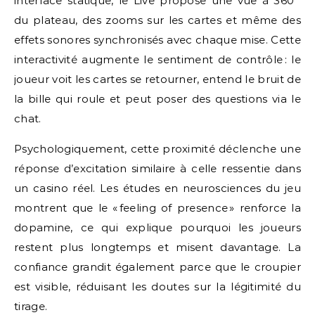
interface statique, le Live propose une vue à 360 °
du plateau, des zooms sur les cartes et même des
effets sonores synchronisés avec chaque mise. Cette
interactivité augmente le sentiment de contrôle : le
joueur voit les cartes se retourner, entend le bruit de
la bille qui roule et peut poser des questions via le
chat.
Psychologiquement, cette proximité déclenche une
réponse d’excitation similaire à celle ressentie dans
un casino réel. Les études en neurosciences du jeu
montrent que le « feeling of presence » renforce la
dopamine, ce qui explique pourquoi les joueurs
restent plus longtemps et misent davantage. La
confiance grandit également parce que le croupier
est visible, réduisant les doutes sur la légitimité du
tirage.