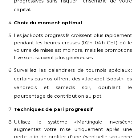
progressives sans risquer l’ensemble de votre
capital.
Choix du moment optimal
Les jackpots progressifs croissent plus rapidement
pendant les heures creuses (02 h–04 h CET) où le
volume de mises est moindre, mais les promotions
Live sont souvent plus généreuses.
Surveillez les calendriers de tournois spéciaux :
certains casinos offrent des « Jackpot Boost » les
vendredis et samedis soir, doublant le
pourcentage de contribution au pot.
Techniques de pari progressif
Utilisez le système « Martingale inversée » :
augmentez votre mise uniquement après une
perte, afin de profiter d’une éventuelle séquence