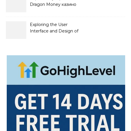
Dragon Money казино
официальный сайт и его
преимущества
Exploring the User
Interface and Design of
Go Lotto Casino