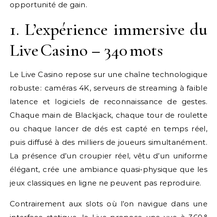
opportunité de gain.
1. L’expérience immersive du
Live Casino – 340 mots
Le Live Casino repose sur une chaîne technologique
robuste : caméras 4K, serveurs de streaming à faible
latence et logiciels de reconnaissance de gestes.
Chaque main de Blackjack, chaque tour de roulette
ou chaque lancer de dés est capté en temps réel,
puis diffusé à des milliers de joueurs simultanément.
La présence d’un croupier réel, vêtu d’un uniforme
élégant, crée une ambiance quasi‑physique que les
jeux classiques en ligne ne peuvent pas reproduire.
Contrairement aux slots où l’on navigue dans une