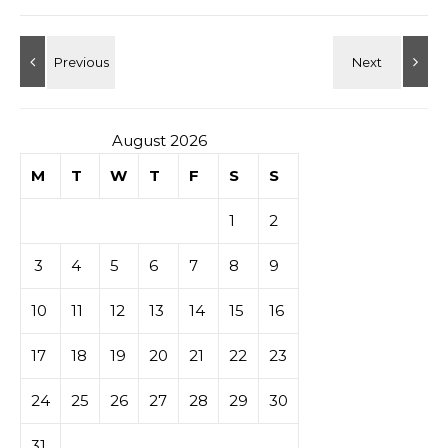
August 2026
M
T
W
T
F
S
S
1
2
3
4
5
6
7
8
9
10
11
12
13
14
15
16
17
18
19
20
21
22
23
24
25
26
27
28
29
30
31