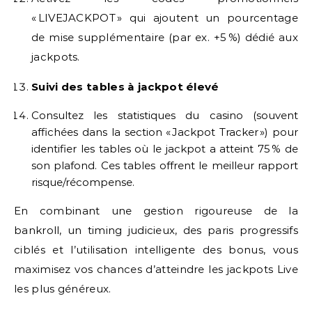
« LIVEJACKPOT » qui ajoutent un pourcentage
de mise supplémentaire (par ex. +5 %) dédié aux
jackpots.
Suivi des tables à jackpot élevé
Consultez les statistiques du casino (souvent
affichées dans la section « Jackpot Tracker ») pour
identifier les tables où le jackpot a atteint 75 % de
son plafond. Ces tables offrent le meilleur rapport
risque/récompense.
En combinant une gestion rigoureuse de la
bankroll, un timing judicieux, des paris progressifs
ciblés et l’utilisation intelligente des bonus, vous
maximisez vos chances d’atteindre les jackpots Live
les plus généreux.