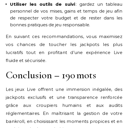
Utiliser les outils de suivi
: gardez un tableau
personnel de vos mises, gains et temps de jeu afin
de respecter votre budget et de rester dans les
bonnes pratiques de jeu responsable.
En suivant ces recommandations, vous maximisez
vos chances de toucher les jackpots les plus
lucratifs tout en profitant d’une expérience Live
fluide et sécurisée.
Conclusion – 190 mots
Les jeux Live offrent une immersion inégalée, des
jackpots exclusifs et une transparence renforcée
grâce aux croupiers humains et aux audits
réglementaires. En maîtrisant la gestion de votre
bankroll, en choisissant les moments propices et en