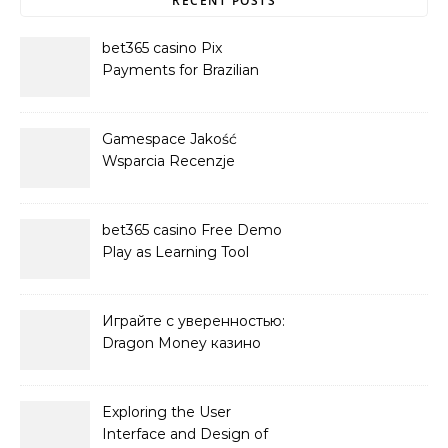
RECENT POSTS
bet365 casino Pix
Payments for Brazilian
Players
Gamespace Jakość
Wsparcia Recenzje
bet365 casino Free Demo
Play as Learning Tool
Играйте с уверенностью:
Dragon Money казино
официальный сайт и его
преимущества
Exploring the User
Interface and Design of