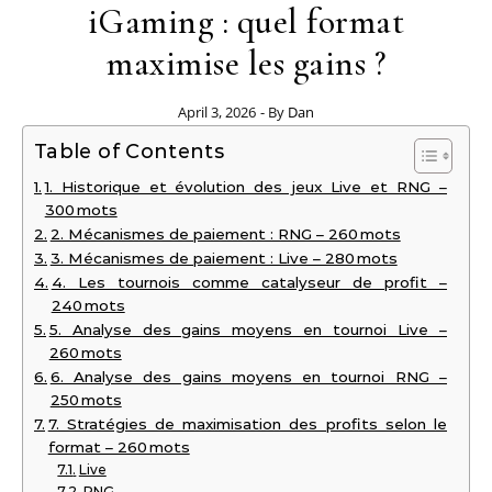
iGaming : quel format
maximise les gains ?
April 3, 2026
- By
Dan
Table of Contents
1. Historique et évolution des jeux Live et RNG –
300 mots
2. Mécanismes de paiement : RNG – 260 mots
3. Mécanismes de paiement : Live – 280 mots
4. Les tournois comme catalyseur de profit –
240 mots
5. Analyse des gains moyens en tournoi Live –
260 mots
6. Analyse des gains moyens en tournoi RNG –
250 mots
7. Stratégies de maximisation des profits selon le
format – 260 mots
Live
RNG