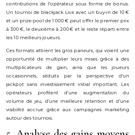
contributions de l’opérateur sous forme de bonus.
Un tournoi de blackjack Live avec un buy‑in de 10 €
et un prize‑pool de 1 000 € peut offrir le premier prix
à 300 €, le deuxième à 200 € et le reste réparti entre
les 10 meilleurs joueurs.
Ces formats attirent les gros parieurs, qui voient une
opportunité de multiplier leurs mises grâce à des
multiplicateurs de gain, ainsi que les joueurs
occasionnels, séduits par la perspective d’un
jackpot sans investissement initial important. Les
opérateurs profitent d’une augmentation du
volume de jeu, d’une meilleure rétention et d’une
visibilité accrue grâce aux campagnes marketing
autour des tournois.
5. Analyse des gains moyens