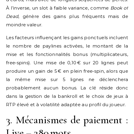
À l’inverse, un slot à faible variance, comme
Book of
Dead
, génère des gains plus fréquents mais de
moindre valeur.
Les facteurs influençant les gains ponctuels incluent
le nombre de paylines activées, le montant de la
mise et les fonctionnalités bonus (multiplicateurs,
free‑spins). Une mise de 0,10 € sur 20 lignes peut
produire un gain de 5 € en plein free‑spin, alors que
la même mise sur 5 lignes ne déclenchera
probablement aucun bonus. La clé réside donc
dans la gestion de la bankroll et le choix de jeux à
RTP élevé et à volatilité adaptée au profil du joueur.
3. Mécanismes de paiement :
Live – 280 mots