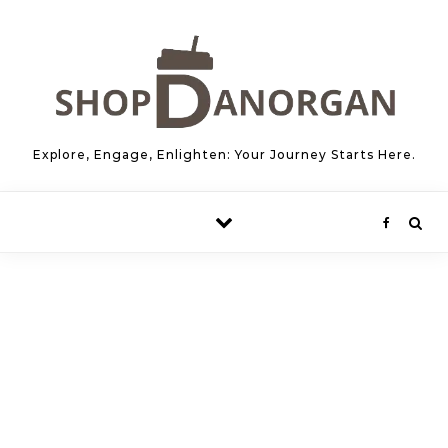
Skip to content
Explore, Engage, Enlighten: Your Journey Starts Here.