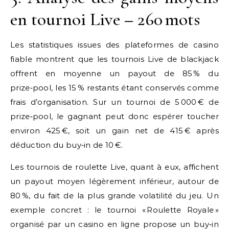
en tournoi Live – 260 mots
Les statistiques issues des plateformes de casino
fiable montrent que les tournois Live de blackjack
offrent en moyenne un payout de 85 % du
prize‑pool, les 15 % restants étant conservés comme
frais d’organisation. Sur un tournoi de 5 000 € de
prize‑pool, le gagnant peut donc espérer toucher
environ 425 €, soit un gain net de 415 € après
déduction du buy‑in de 10 €.
Les tournois de roulette Live, quant à eux, affichent
un payout moyen légèrement inférieur, autour de
80 %, du fait de la plus grande volatilité du jeu. Un
exemple concret : le tournoi « Roulette Royale »
organisé par un casino en ligne propose un buy‑in