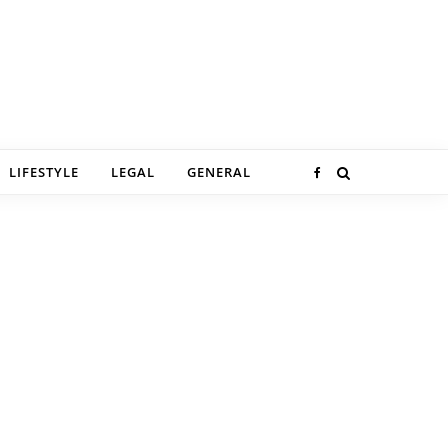
LIFESTYLE
LEGAL
GENERAL