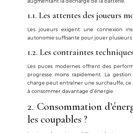
augmentant la décharge de la batterie.
1.1. Les attentes des joueurs 
Les joueurs exigent une connexion in
autonomie suffisante pour jouer plusieurs
1.2. Les contraintes technique
Les puces modernes offrent des performa
progresse moins rapidement. La gestion
charge peut entraîner une surchauffe, ce 
à consommer davantage d’énergie.
2. Consommation d’énergi
les coupables ?