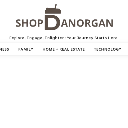
Explore, Engage, Enlighten: Your Journey Starts Here.
NESS
FAMILY
HOME + REAL ESTATE
TECHNOLOGY