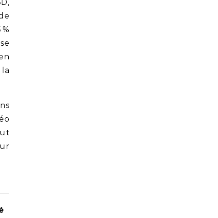
3D,
 de
5 %
ise
 en
 la
ins
déo
ut
sur
té