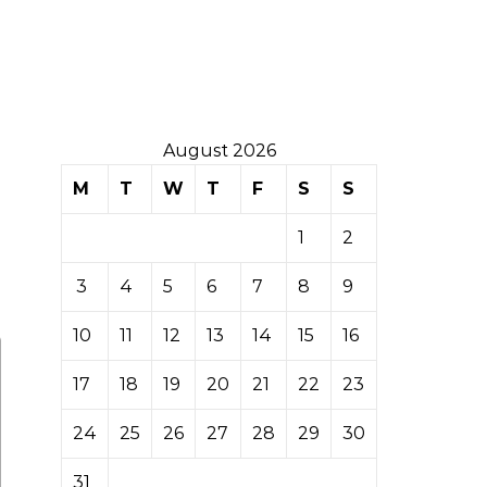
August 2026
M
T
W
T
F
S
S
1
2
3
4
5
6
7
8
9
10
11
12
13
14
15
16
17
18
19
20
21
22
23
24
25
26
27
28
29
30
31