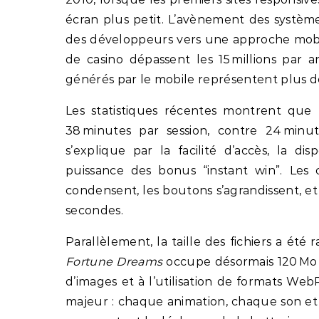
écran plus petit. L’avènement des système
des développeurs vers une approche mobile
de casino dépassent les 15 millions par
générés par le mobile représentent plus de 
Les statistiques récentes montrent que
38 minutes par session, contre 24 minu
s’explique par la facilité d’accès, la 
puissance des bonus “instant win”. Les
condensent, les boutons s’agrandissent, e
secondes.
Parallèlement, la taille des fichiers a é
Fortune Dreams
occupe désormais 120 Mo a
d’images et à l’utilisation de formats We
majeur : chaque animation, chaque son et 