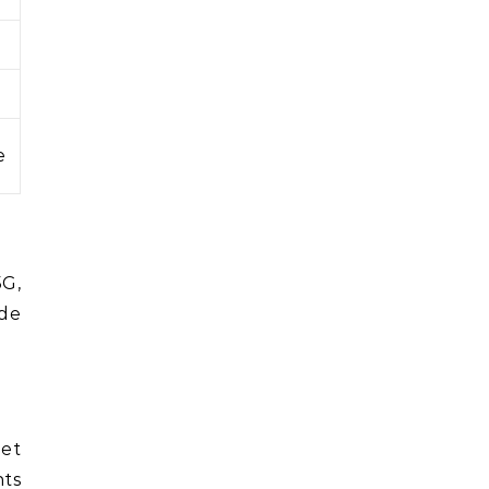
e
5G,
 de
 et
nts