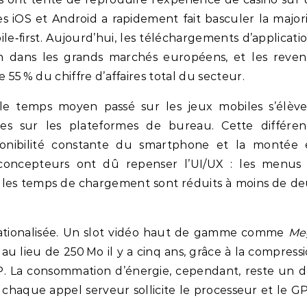
s iOS et Android a rapidement fait basculer la major
‑first. Aujourd’hui, les téléchargements d’applicati
 an dans les grands marchés européens, et les reve
55 % du chiffre d’affaires total du secteur.
 le temps moyen passé sur les jeux mobiles s’élèv
tes sur les plateformes de bureau. Cette différe
disponibilité constante du smartphone et la montée
 concepteurs ont dû repenser l’UI/UX : les menus
t les temps de chargement sont réduits à moins de d
té rationalisée. Un slot vidéo haut de gamme comme
Me
u lieu de 250 Mo il y a cinq ans, grâce à la compress
bP. La consommation d’énergie, cependant, reste un d
chaque appel serveur sollicite le processeur et le G