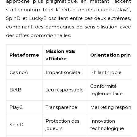
approche plus pragmatique, en mettant l’accent
sur la conformité et la réduction des fraudes. PlayC,
SpinD et LuckyE oscillent entre ces deux extrêmes,
combinant des campagnes de sensibilisation avec
des offres promotionnelles.
Mission RSE
Plateforme
Orientation princi
affichée
CasinoA
Impact sociétal
Philanthropie
Conformité
BetB
Jeu responsable
réglementaire
PlayC
Transparence
Marketing responsa
Protection des
Innovation
SpinD
joueurs
technologique