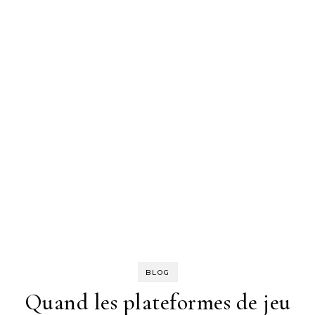
BLOG
Quand les plateformes de jeu