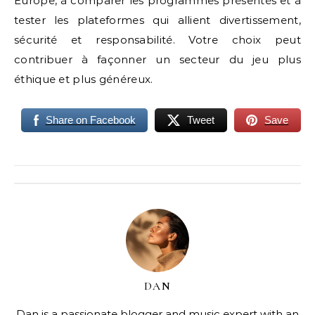
Europe, à comparer les programmes présentés et à
tester les plateformes qui allient divertissement,
sécurité et responsabilité. Votre choix peut
contribuer à façonner un secteur du jeu plus
éthique et plus généreux.
Share on Facebook
Tweet
Save
DAN
Dan is a passionate blogger and music expert with an