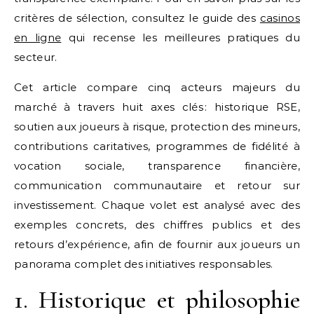
critères de sélection, consultez le guide des
casinos
en ligne
qui recense les meilleures pratiques du
secteur.
Cet article compare cinq acteurs majeurs du
marché à travers huit axes clés : historique RSE,
soutien aux joueurs à risque, protection des mineurs,
contributions caritatives, programmes de fidélité à
vocation sociale, transparence financière,
communication communautaire et retour sur
investissement. Chaque volet est analysé avec des
exemples concrets, des chiffres publics et des
retours d’expérience, afin de fournir aux joueurs un
panorama complet des initiatives responsables.
1. Historique et philosophie