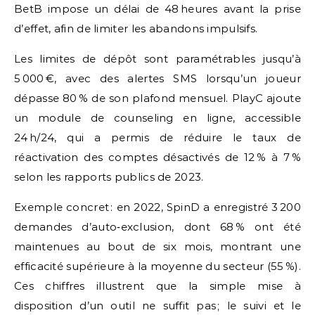
BetB impose un délai de 48 heures avant la prise
d’effet, afin de limiter les abandons impulsifs.
Les limites de dépôt sont paramétrables jusqu’à
5 000 €, avec des alertes SMS lorsqu’un joueur
dépasse 80 % de son plafond mensuel. PlayC ajoute
un module de counseling en ligne, accessible
24 h/24, qui a permis de réduire le taux de
réactivation des comptes désactivés de 12 % à 7 %
selon les rapports publics de 2023.
Exemple concret : en 2022, SpinD a enregistré 3 200
demandes d’auto‑exclusion, dont 68 % ont été
maintenues au bout de six mois, montrant une
efficacité supérieure à la moyenne du secteur (55 %).
Ces chiffres illustrent que la simple mise à
disposition d’un outil ne suffit pas ; le suivi et le