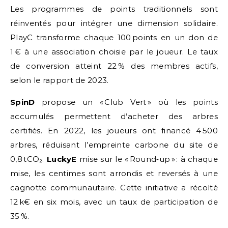
Les programmes de points traditionnels sont
réinventés pour intégrer une dimension solidaire.
PlayC transforme chaque 100 points en un don de
1 € à une association choisie par le joueur. Le taux
de conversion atteint 22 % des membres actifs,
selon le rapport de 2023.
SpinD
propose un « Club Vert » où les points
accumulés permettent d’acheter des arbres
certifiés. En 2022, les joueurs ont financé 4 500
arbres, réduisant l’empreinte carbone du site de
0,8 tCO₂.
LuckyE
mise sur le « Round‑up » : à chaque
mise, les centimes sont arrondis et reversés à une
cagnotte communautaire. Cette initiative a récolté
12 k€ en six mois, avec un taux de participation de
35 %.