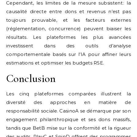
Cependant, les limites de la mesure subsistent : la
causalité directe entre dons et revenus n’est pas
toujours prouvable, et les facteurs externes
(réglementation, concurrence) peuvent biaiser les
résultats. Les plateformes les plus avancées
investissent dans des outils d’analyse
comportementale basés sur l’IA pour affiner leurs
estimations et optimiser les budgets RSE.
Conclusion
Les cinq plateformes comparées illustrent la
diversité des approches en matière de
responsabilité sociale. CasinoA se démarque par son
engagement philanthropique et ses dons massifs,
tandis que BetB mise sur la conformité et la rigueur
des audits. PlayC et SpinD offrent des programmes