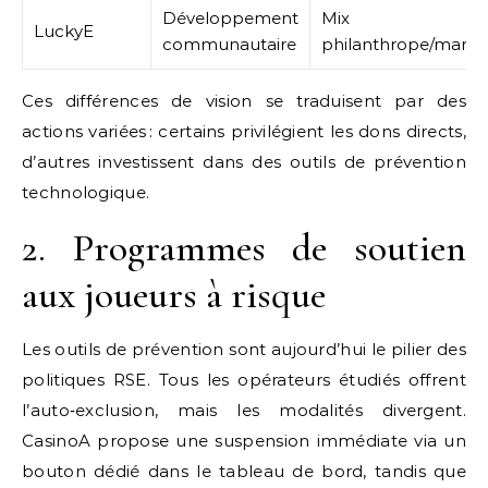
Développement
Mix
LuckyE
communautaire
philanthrope/marke
Ces différences de vision se traduisent par des
actions variées : certains privilégient les dons directs,
d’autres investissent dans des outils de prévention
technologique.
2. Programmes de soutien
aux joueurs à risque
Les outils de prévention sont aujourd’hui le pilier des
politiques RSE. Tous les opérateurs étudiés offrent
l’auto‑exclusion, mais les modalités divergent.
CasinoA propose une suspension immédiate via un
bouton dédié dans le tableau de bord, tandis que