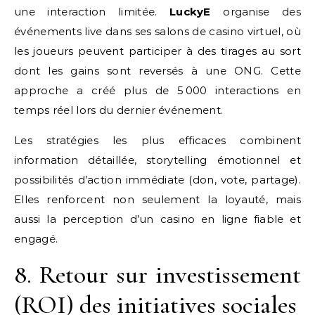
une interaction limitée.
LuckyE
organise des
événements live dans ses salons de casino virtuel, où
les joueurs peuvent participer à des tirages au sort
dont les gains sont reversés à une ONG. Cette
approche a créé plus de 5 000 interactions en
temps réel lors du dernier événement.
Les stratégies les plus efficaces combinent
information détaillée, storytelling émotionnel et
possibilités d’action immédiate (don, vote, partage).
Elles renforcent non seulement la loyauté, mais
aussi la perception d’un casino en ligne fiable et
engagé.
8. Retour sur investissement
(ROI) des initiatives sociales