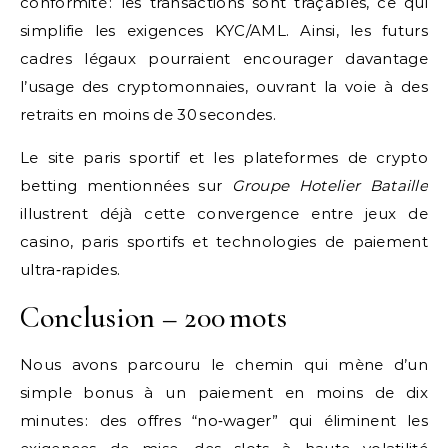
conformité : les transactions sont traçables, ce qui
simplifie les exigences KYC/AML. Ainsi, les futurs
cadres légaux pourraient encourager davantage
l’usage des cryptomonnaies, ouvrant la voie à des
retraits en moins de 30 secondes.
Le site paris sportif et les plateformes de crypto
betting mentionnées sur
Groupe Hotelier Bataille
illustrent déjà cette convergence entre jeux de
casino, paris sportifs et technologies de paiement
ultra‑rapides.
Conclusion – 200 mots
Nous avons parcouru le chemin qui mène d’un
simple bonus à un paiement en moins de dix
minutes : des offres “no‑wager” qui éliminent les