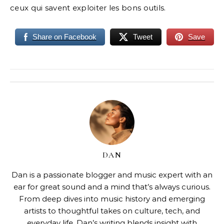
ceux qui savent exploiter les bons outils.
Share on Facebook
Tweet
Save
DAN
Dan is a passionate blogger and music expert with an
ear for great sound and a mind that’s always curious.
From deep dives into music history and emerging
artists to thoughtful takes on culture, tech, and
everyday life, Dan’s writing blends insight with