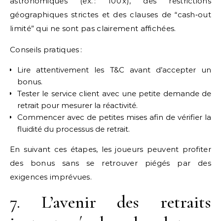
astronomiques (ex. : 100 x), des restrictions
géographiques strictes et des clauses de “cash‑out
limité” qui ne sont pas clairement affichées.
Conseils pratiques :
Lire attentivement les T&C avant d’accepter un
bonus.
Tester le service client avec une petite demande de
retrait pour mesurer la réactivité.
Commencer avec de petites mises afin de vérifier la
fluidité du processus de retrait.
En suivant ces étapes, les joueurs peuvent profiter
des bonus sans se retrouver piégés par des
exigences imprévues.
7. L’avenir des retraits