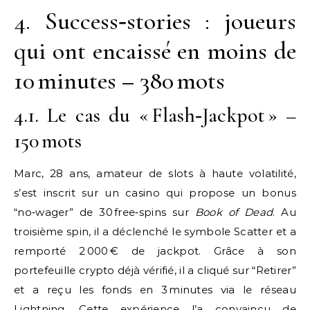
4. Success‑stories : joueurs
qui ont encaissé en moins de
10 minutes – 380 mots
4.1. Le cas du « Flash‑Jackpot » –
150 mots
Marc, 28 ans, amateur de slots à haute volatilité,
s’est inscrit sur un casino qui propose un bonus
“no‑wager” de 30 free‑spins sur
Book of Dead
. Au
troisième spin, il a déclenché le symbole Scatter et a
remporté 2 000 € de jackpot. Grâce à son
portefeuille crypto déjà vérifié, il a cliqué sur “Retirer”
et a reçu les fonds en 3 minutes via le réseau
Lightning. Cette expérience l’a convaincu de