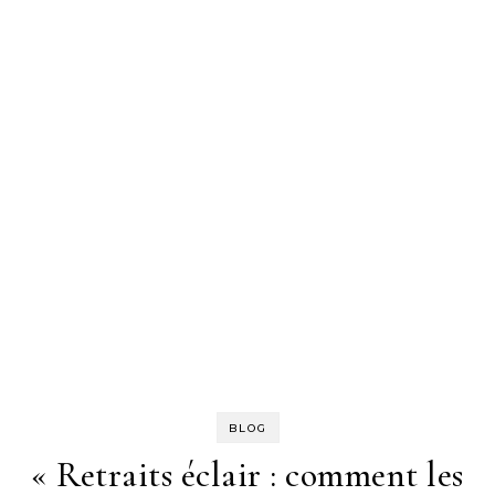
BLOG
« Retraits éclair : comment les