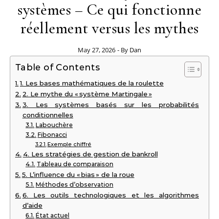
systèmes – Ce qui fonctionne
réellement versus les mythes
May 27, 2026
- By
Dan
Table of Contents
1. Les bases mathématiques de la roulette
2. Le mythe du « système Martingale »
3. Les systèmes basés sur les probabilités
conditionnelles
Labouchère
Fibonacci
Exemple chiffré
4. Les stratégies de gestion de bankroll
Tableau de comparaison
5. L’influence du « bias » de la roue
Méthodes d’observation
6. Les outils technologiques et les algorithmes
d’aide
État actuel