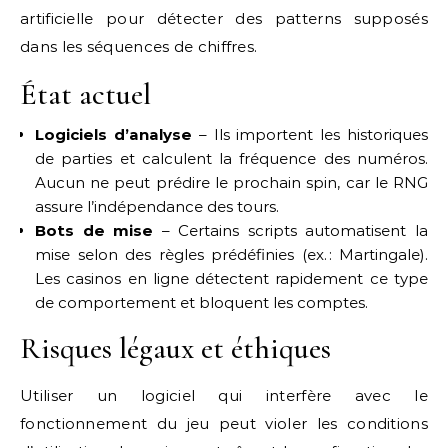
artificielle pour détecter des patterns supposés
dans les séquences de chiffres.
État actuel
Logiciels d’analyse
– Ils importent les historiques
de parties et calculent la fréquence des numéros.
Aucun ne peut prédire le prochain spin, car le RNG
assure l’indépendance des tours.
Bots de mise
– Certains scripts automatisent la
mise selon des règles prédéfinies (ex. : Martingale).
Les casinos en ligne détectent rapidement ce type
de comportement et bloquent les comptes.
Risques légaux et éthiques
Utiliser un logiciel qui interfère avec le
fonctionnement du jeu peut violer les conditions