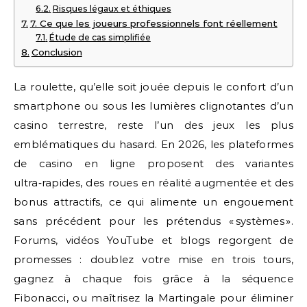
Risques légaux et éthiques
7. Ce que les joueurs professionnels font réellement
Étude de cas simplifiée
Conclusion
La roulette, qu’elle soit jouée depuis le confort d’un
smartphone ou sous les lumières clignotantes d’un
casino terrestre, reste l’un des jeux les plus
emblématiques du hasard. En 2026, les plateformes
de casino en ligne proposent des variantes
ultra‑rapides, des roues en réalité augmentée et des
bonus attractifs, ce qui alimente un engouement
sans précédent pour les prétendus « systèmes ».
Forums, vidéos YouTube et blogs regorgent de
promesses : doublez votre mise en trois tours,
gagnez à chaque fois grâce à la séquence
Fibonacci, ou maîtrisez la Martingale pour éliminer