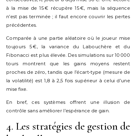
à la mise de 15 € récupère 15 €, mais la séquence
n’est pas terminée ; il faut encore couvrir les pertes
précédentes.
Comparée à une partie aléatoire où le joueur mise
toujours 5 €, la variance du Labouchère et du
Fibonacci est plus élevée. Des simulations sur 10 000
tours montrent que les gains moyens restent
proches de zéro, tandis que l’écart‑type (mesure de
la volatilité) est 1,8 à 2,5 fois supérieur à celui d’une
mise fixe.
En bref, ces systèmes offrent une illusion de
contrôle sans améliorer l’espérance de gain.
4. Les stratégies de gestion de