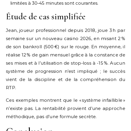
limitées à 30‑45 minutes sont courantes.
Étude de cas simplifiée
Jean, joueur professionnel depuis 2018, joue 3 h par
semaine sur un nouveau casino 2026, en misant 2 %
de son bankroll (500 €) sur le rouge. En moyenne, il
réalise 12 % de gain mensuel grâce à la constance de
ses mises et à l’utilisation de stop‑loss à -15 %. Aucun
système de progression n’est impliqué ; le succès
vient de la discipline et de la compréhension du
RTP.
Ces exemples montrent que le « système infaillible »
n’existe pas. La rentabilité provient d’une approche
méthodique, pas d’une formule secrète.