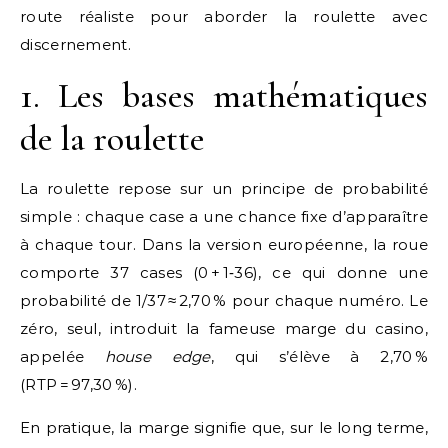
route réaliste pour aborder la roulette avec
discernement.
1. Les bases mathématiques
de la roulette
La roulette repose sur un principe de probabilité
simple : chaque case a une chance fixe d’apparaître
à chaque tour. Dans la version européenne, la roue
comporte 37 cases (0 + 1‑36), ce qui donne une
probabilité de 1/37 ≈ 2,70 % pour chaque numéro. Le
zéro, seul, introduit la fameuse marge du casino,
appelée
house edge
, qui s’élève à 2,70 %
(RTP = 97,30 %).
En pratique, la marge signifie que, sur le long terme,