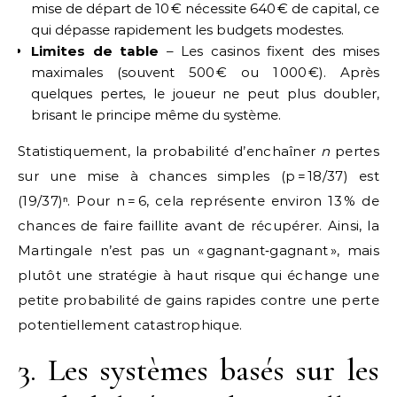
mise de départ de 10 € nécessite 640 € de capital, ce
qui dépasse rapidement les budgets modestes.
Limites de table
– Les casinos fixent des mises
maximales (souvent 500 € ou 1 000 €). Après
quelques pertes, le joueur ne peut plus doubler,
brisant le principe même du système.
Statistiquement, la probabilité d’enchaîner
n
pertes
sur une mise à chances simples (p = 18/37) est
(19/37)ⁿ. Pour n = 6, cela représente environ 13 % de
chances de faire faillite avant de récupérer. Ainsi, la
Martingale n’est pas un « gagnant‑gagnant », mais
plutôt une stratégie à haut risque qui échange une
petite probabilité de gains rapides contre une perte
potentiellement catastrophique.
3. Les systèmes basés sur les