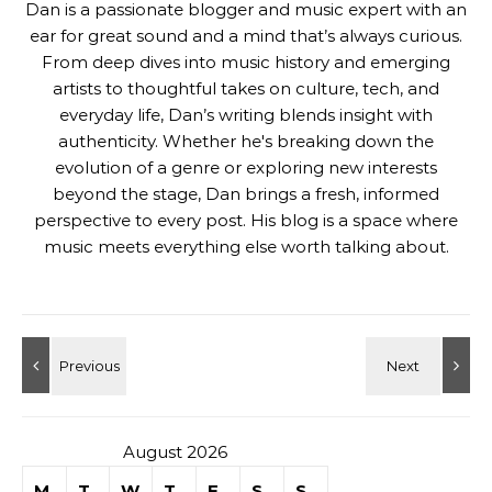
Dan is a passionate blogger and music expert with an
ear for great sound and a mind that’s always curious.
From deep dives into music history and emerging
artists to thoughtful takes on culture, tech, and
everyday life, Dan’s writing blends insight with
authenticity. Whether he's breaking down the
evolution of a genre or exploring new interests
beyond the stage, Dan brings a fresh, informed
perspective to every post. His blog is a space where
music meets everything else worth talking about.
August 2026
M
T
W
T
F
S
S