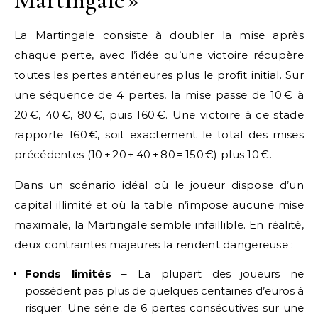
La Martingale consiste à doubler la mise après
chaque perte, avec l’idée qu’une victoire récupère
toutes les pertes antérieures plus le profit initial. Sur
une séquence de 4 pertes, la mise passe de 10 € à
20 €, 40 €, 80 €, puis 160 €. Une victoire à ce stade
rapporte 160 €, soit exactement le total des mises
précédentes (10 + 20 + 40 + 80 = 150 €) plus 10 €.
Dans un scénario idéal où le joueur dispose d’un
capital illimité et où la table n’impose aucune mise
maximale, la Martingale semble infaillible. En réalité,
deux contraintes majeures la rendent dangereuse :
Fonds limités
– La plupart des joueurs ne
possèdent pas plus de quelques centaines d’euros à
risquer. Une série de 6 pertes consécutives sur une