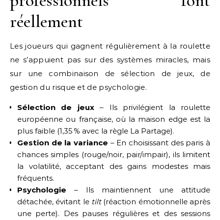
professionnels font
réellement
Les joueurs qui gagnent régulièrement à la roulette
ne s’appuient pas sur des systèmes miracles, mais
sur une combinaison de sélection de jeux, de
gestion du risque et de psychologie.
Sélection de jeux
– Ils privilégient la roulette
européenne ou française, où la maison edge est la
plus faible (1,35 % avec la règle La Partage).
Gestion de la variance
– En choisissant des paris à
chances simples (rouge/noir, pair/impair), ils limitent
la volatilité, acceptant des gains modestes mais
fréquents.
Psychologie
– Ils maintiennent une attitude
détachée, évitant le
tilt
(réaction émotionnelle après
une perte). Des pauses régulières et des sessions