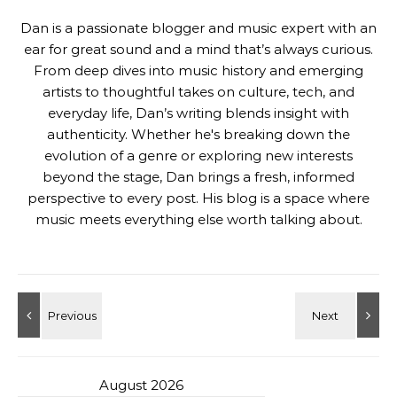
Dan is a passionate blogger and music expert with an
ear for great sound and a mind that’s always curious.
From deep dives into music history and emerging
artists to thoughtful takes on culture, tech, and
everyday life, Dan’s writing blends insight with
authenticity. Whether he's breaking down the
evolution of a genre or exploring new interests
beyond the stage, Dan brings a fresh, informed
perspective to every post. His blog is a space where
music meets everything else worth talking about.
August 2026