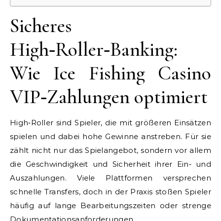
Sicheres
High‑Roller‑Banking:
Wie Ice Fishing Casino
VIP‑Zahlungen optimiert
High‑Roller sind Spieler, die mit größeren Einsätzen
spielen und dabei hohe Gewinne anstreben. Für sie
zählt nicht nur das Spielangebot, sondern vor allem
die Geschwindigkeit und Sicherheit ihrer Ein‑ und
Auszahlungen. Viele Plattformen versprechen
schnelle Transfers, doch in der Praxis stoßen Spieler
häufig auf lange Bearbeitungszeiten oder strenge
Dokumentationsanforderungen.