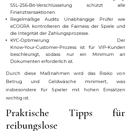
SSL‑256‑Bit‑Verschlüsselung schützt alle
Finanztransaktionen.
Regelmäßige Audits: Unabhängige Prüfer wie
eCOGRA kontrollieren die Fairness der Spiele und
die Integrität der Zahlungsprozesse.
KYC‑Optimierung: Der
Know‑Your‑Customer‑Prozess ist für VIP‑Kunden
beschleunigt, sodass nur ein Minimum an
Dokumenten erforderlich ist.
Durch diese Maßnahmen wird das Risiko von
Betrug und Geldwäsche minimiert, was
insbesondere für Spieler mit hohen Einsätzen
wichtig ist.
Praktische Tipps für
reibungslose