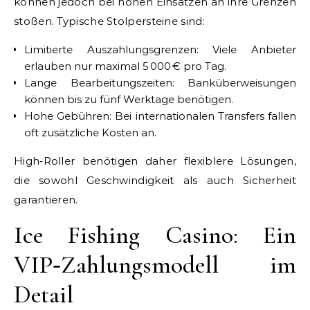
können jedoch bei hohen Einsätzen an ihre Grenzen
stoßen. Typische Stolpersteine sind:
Limitierte Auszahlungsgrenzen: Viele Anbieter
erlauben nur maximal 5 000 € pro Tag.
Lange Bearbeitungszeiten: Banküberweisungen
können bis zu fünf Werktage benötigen.
Hohe Gebühren: Bei internationalen Transfers fallen
oft zusätzliche Kosten an.
High‑Roller benötigen daher flexiblere Lösungen,
die sowohl Geschwindigkeit als auch Sicherheit
garantieren.
Ice Fishing Casino: Ein
VIP‑Zahlungsmodell im
Detail