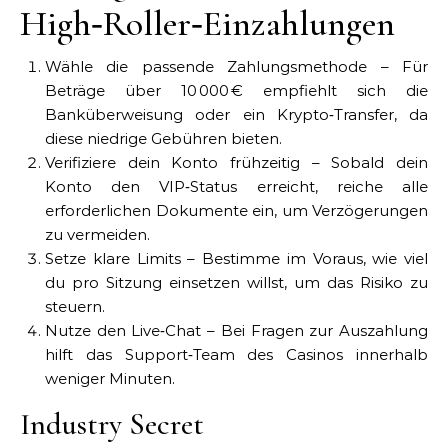
High‑Roller‑Einzahlungen
Wähle die passende Zahlungsmethode – Für
Beträge über 10 000 € empfiehlt sich die
Banküberweisung oder ein Krypto‑Transfer, da
diese niedrige Gebühren bieten.
Verifiziere dein Konto frühzeitig – Sobald dein
Konto den VIP‑Status erreicht, reiche alle
erforderlichen Dokumente ein, um Verzögerungen
zu vermeiden.
Setze klare Limits – Bestimme im Voraus, wie viel
du pro Sitzung einsetzen willst, um das Risiko zu
steuern.
Nutze den Live‑Chat – Bei Fragen zur Auszahlung
hilft das Support‑Team des Casinos innerhalb
weniger Minuten.
Industry Secret