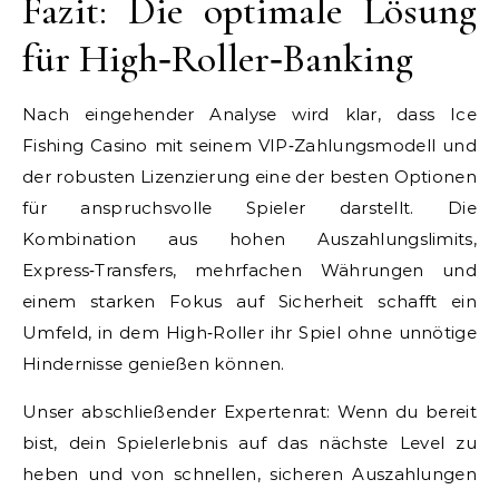
Fazit: Die optimale Lösung
für High‑Roller‑Banking
Nach eingehender Analyse wird klar, dass Ice
Fishing Casino mit seinem VIP‑Zahlungsmodell und
der robusten Lizenzierung eine der besten Optionen
für anspruchsvolle Spieler darstellt. Die
Kombination aus hohen Auszahlungslimits,
Express‑Transfers, mehrfachen Währungen und
einem starken Fokus auf Sicherheit schafft ein
Umfeld, in dem High‑Roller ihr Spiel ohne unnötige
Hindernisse genießen können.
Unser abschließender Expertenrat: Wenn du bereit
bist, dein Spielerlebnis auf das nächste Level zu
heben und von schnellen, sicheren Auszahlungen