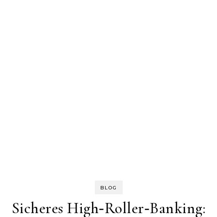
BLOG
Sicheres High‑Roller‑Banking: