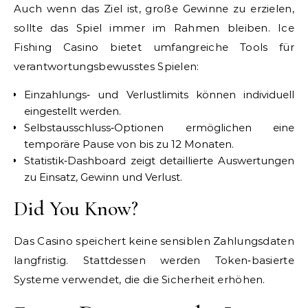
Auch wenn das Ziel ist, große Gewinne zu erzielen,
sollte das Spiel immer im Rahmen bleiben. Ice
Fishing Casino bietet umfangreiche Tools für
verantwortungsbewusstes Spielen:
Einzahlungs‑ und Verlustlimits können individuell
eingestellt werden.
Selbstausschluss‑Optionen ermöglichen eine
temporäre Pause von bis zu 12 Monaten.
Statistik‑Dashboard zeigt detaillierte Auswertungen
zu Einsatz, Gewinn und Verlust.
Did You Know?
Das Casino speichert keine sensiblen Zahlungsdaten
langfristig. Stattdessen werden Token‑basierte
Systeme verwendet, die die Sicherheit erhöhen.