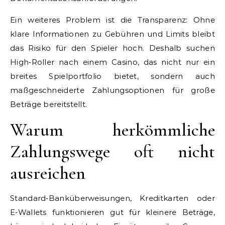
Ein weiteres Problem ist die Transparenz: Ohne
klare Informationen zu Gebühren und Limits bleibt
das Risiko für den Spieler hoch. Deshalb suchen
High‑Roller nach einem Casino, das nicht nur ein
breites Spielportfolio bietet, sondern auch
maßgeschneiderte Zahlungsoptionen für große
Beträge bereitstellt.
Warum herkömmliche
Zahlungswege oft nicht
ausreichen
Standard‑Banküberweisungen, Kreditkarten oder
E‑Wallets funktionieren gut für kleinere Beträge,