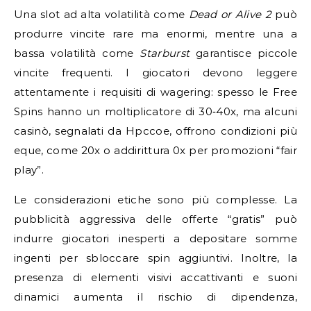
Una slot ad alta volatilità come
Dead or Alive 2
può
produrre vincite rare ma enormi, mentre una a
bassa volatilità come
Starburst
garantisce piccole
vincite frequenti. I giocatori devono leggere
attentamente i requisiti di wagering: spesso le Free
Spins hanno un moltiplicatore di 30‑40x, ma alcuni
casinò, segnalati da Hpccoe, offrono condizioni più
eque, come 20x o addirittura 0x per promozioni “fair
play”.
Le considerazioni etiche sono più complesse. La
pubblicità aggressiva delle offerte “gratis” può
indurre giocatori inesperti a depositare somme
ingenti per sbloccare spin aggiuntivi. Inoltre, la
presenza di elementi visivi accattivanti e suoni
dinamici aumenta il rischio di dipendenza,