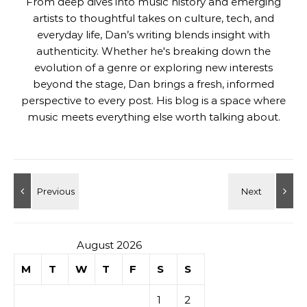
From deep dives into music history and emerging
artists to thoughtful takes on culture, tech, and
everyday life, Dan’s writing blends insight with
authenticity. Whether he's breaking down the
evolution of a genre or exploring new interests
beyond the stage, Dan brings a fresh, informed
perspective to every post. His blog is a space where
music meets everything else worth talking about.
August 2026
M
T
W
T
F
S
S
1
2