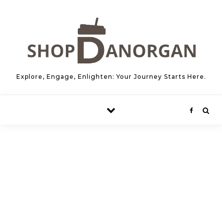
Skip to content
Explore, Engage, Enlighten: Your Journey Starts Here.