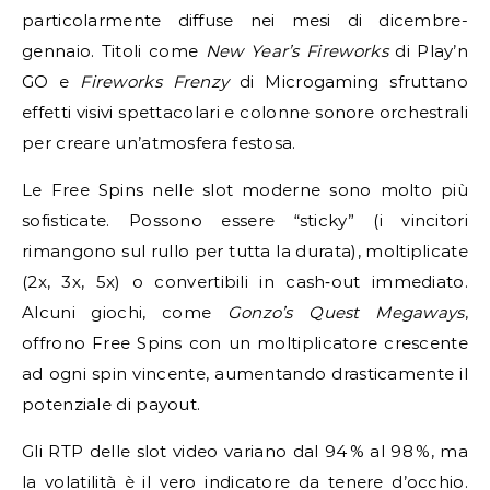
particolarmente diffuse nei mesi di dicembre-
gennaio. Titoli come
New Year’s Fireworks
di Play’n
GO e
Fireworks Frenzy
di Microgaming sfruttano
effetti visivi spettacolari e colonne sonore orchestrali
per creare un’atmosfera festosa.
Le Free Spins nelle slot moderne sono molto più
sofisticate. Possono essere “sticky” (i vincitori
rimangono sul rullo per tutta la durata), moltiplicate
(2x, 3x, 5x) o convertibili in cash‑out immediato.
Alcuni giochi, come
Gonzo’s Quest Megaways
,
offrono Free Spins con un moltiplicatore crescente
ad ogni spin vincente, aumentando drasticamente il
potenziale di payout.
Gli RTP delle slot video variano dal 94 % al 98 %, ma
la volatilità è il vero indicatore da tenere d’occhio.