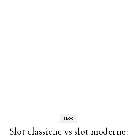
BLOG
Slot classiche vs slot moderne: