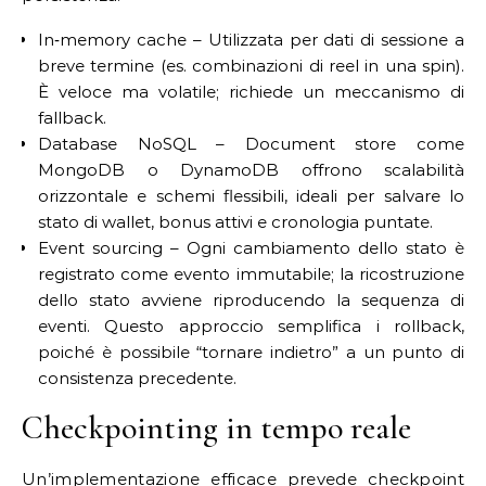
In‑memory cache – Utilizzata per dati di sessione a
breve termine (es. combinazioni di reel in una spin).
È veloce ma volatile; richiede un meccanismo di
fallback.
Database NoSQL – Document store come
MongoDB o DynamoDB offrono scalabilità
orizzontale e schemi flessibili, ideali per salvare lo
stato di wallet, bonus attivi e cronologia puntate.
Event sourcing – Ogni cambiamento dello stato è
registrato come evento immutabile; la ricostruzione
dello stato avviene riproducendo la sequenza di
eventi. Questo approccio semplifica i rollback,
poiché è possibile “tornare indietro” a un punto di
consistenza precedente.
Checkpointing in tempo reale
Un’implementazione efficace prevede checkpoint