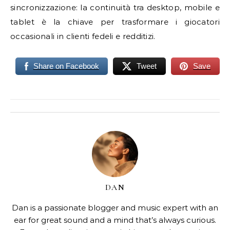
sincronizzazione: la continuità tra desktop, mobile e
tablet è la chiave per trasformare i giocatori
occasionali in clienti fedeli e redditizi.
Share on Facebook
Tweet
Save
DAN
Dan is a passionate blogger and music expert with an
ear for great sound and a mind that’s always curious.