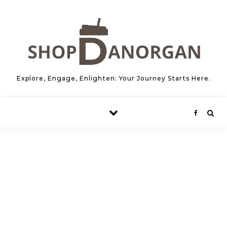
Skip to content
Explore, Engage, Enlighten: Your Journey Starts Here.