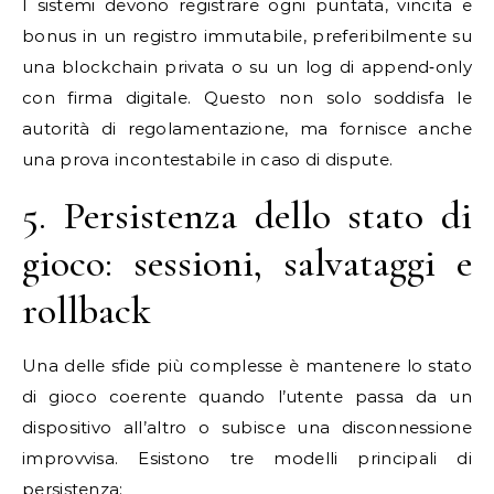
I sistemi devono registrare ogni puntata, vincita e
bonus in un registro immutabile, preferibilmente su
una blockchain privata o su un log di append‑only
con firma digitale. Questo non solo soddisfa le
autorità di regolamentazione, ma fornisce anche
una prova incontestabile in caso di dispute.
5. Persistenza dello stato di
gioco: sessioni, salvataggi e
rollback
Una delle sfide più complesse è mantenere lo stato
di gioco coerente quando l’utente passa da un
dispositivo all’altro o subisce una disconnessione
improvvisa. Esistono tre modelli principali di
persistenza: