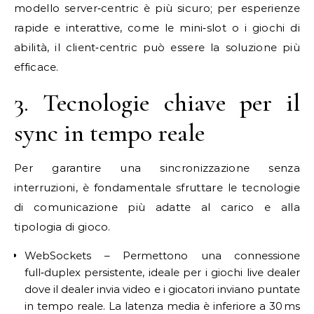
modello server‑centric è più sicuro; per esperienze
rapide e interattive, come le mini‑slot o i giochi di
abilità, il client‑centric può essere la soluzione più
efficace.
3. Tecnologie chiave per il
sync in tempo reale
Per garantire una sincronizzazione senza
interruzioni, è fondamentale sfruttare le tecnologie
di comunicazione più adatte al carico e alla
tipologia di gioco.
WebSockets – Permettono una connessione
full‑duplex persistente, ideale per i giochi live dealer
dove il dealer invia video e i giocatori inviano puntate
in tempo reale. La latenza media è inferiore a 30 ms