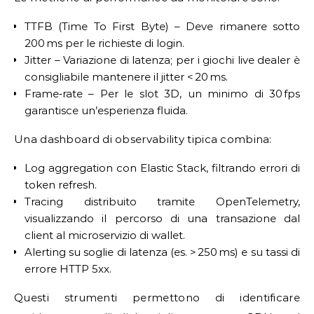
TTFB (Time To First Byte) – Deve rimanere sotto
200 ms per le richieste di login.
Jitter – Variazione di latenza; per i giochi live dealer è
consigliabile mantenere il jitter < 20 ms.
Frame‑rate – Per le slot 3D, un minimo di 30 fps
garantisce un’esperienza fluida.
Una dashboard di observability tipica combina:
Log aggregation con Elastic Stack, filtrando errori di
token refresh.
Tracing distribuito tramite OpenTelemetry,
visualizzando il percorso di una transazione dal
client al microservizio di wallet.
Alerting su soglie di latenza (es. > 250 ms) e su tassi di
errore HTTP 5xx.
Questi strumenti permettono di identificare