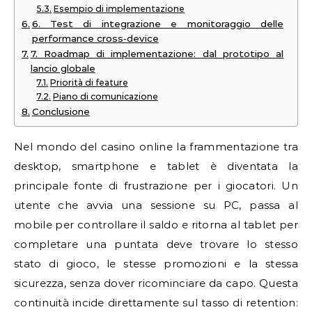
Esempio di implementazione
6. Test di integrazione e monitoraggio delle
performance cross‑device
7. Roadmap di implementazione: dal prototipo al
lancio globale
Priorità di feature
Piano di comunicazione
Conclusione
Nel mondo del casino online la frammentazione tra
desktop, smartphone e tablet è diventata la
principale fonte di frustrazione per i giocatori. Un
utente che avvia una sessione su PC, passa al
mobile per controllare il saldo e ritorna al tablet per
completare una puntata deve trovare lo stesso
stato di gioco, le stesse promozioni e la stessa
sicurezza, senza dover ricominciare da capo. Questa
continuità incide direttamente sul tasso di retention: