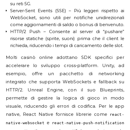
su reti 5G.
Server‑Sent Events (SSE) – Più leggeri rispetto ai
WebSocket, sono utili per notifiche unidirezionali
come aggiornamenti di saldo o bonus di benvenuto.
HTTP/2 Push – Consente al server di “pushare”
risorse statiche (sprite, suoni) prima che il client le
richieda, riducendo i tempi di caricamento delle slot.
Molti casinò online adottano SDK specifici per
accelerare lo sviluppo cross‑platform. Unity, ad
esempio, offre un pacchetto di networking
integrato che supporta WebSockets e fallback su
HTTP/2. Unreal Engine, con il suo Blueprints,
permette di gestire la logica di gioco in modo
visuale, riducendo gli errori di codifica. Per le app
native, React Native fornisce librerie come
react-
e
native-websocket
react-native-push-notification