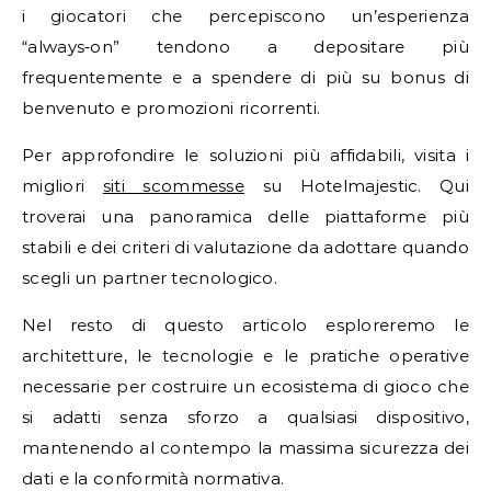
i giocatori che percepiscono un’esperienza
“always‑on” tendono a depositare più
frequentemente e a spendere di più su bonus di
benvenuto e promozioni ricorrenti.
Per approfondire le soluzioni più affidabili, visita i
migliori
siti scommesse
su Hotelmajestic. Qui
troverai una panoramica delle piattaforme più
stabili e dei criteri di valutazione da adottare quando
scegli un partner tecnologico.
Nel resto di questo articolo esploreremo le
architetture, le tecnologie e le pratiche operative
necessarie per costruire un ecosistema di gioco che
si adatti senza sforzo a qualsiasi dispositivo,
mantenendo al contempo la massima sicurezza dei
dati e la conformità normativa.