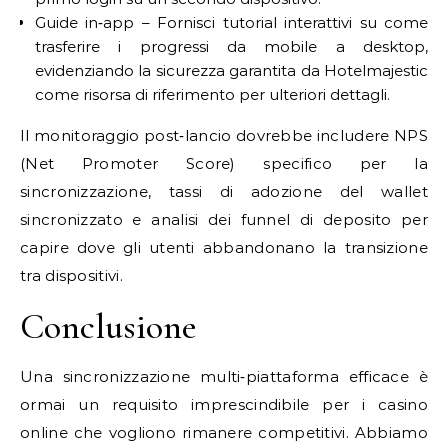
Guide in‑app – Fornisci tutorial interattivi su come
trasferire i progressi da mobile a desktop,
evidenziando la sicurezza garantita da Hotelmajestic
come risorsa di riferimento per ulteriori dettagli.
Il monitoraggio post‑lancio dovrebbe includere NPS
(Net Promoter Score) specifico per la
sincronizzazione, tassi di adozione del wallet
sincronizzato e analisi dei funnel di deposito per
capire dove gli utenti abbandonano la transizione
tra dispositivi.
Conclusione
Una sincronizzazione multi‑piattaforma efficace è
ormai un requisito imprescindibile per i casino
online che vogliono rimanere competitivi. Abbiamo