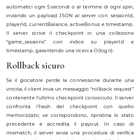
automatici ogni 5 secondi o al termine di ogni spin,
inviando un payload JSON al server con: sessionId,
playerId, currentBalance, activeBonus e timestamp.
Il server scrive il checkpoint in una collezione
“game_sessions” con indice su playerId e
timestamp, garantendo una ricerca O(log n).
Rollback sicuro
Se il giocatore perde la connessione durante una
vincita, il client invia un messaggio “rollback request”
contenente l’ultimo checkpoint conosciuto. Il server
confronta l’hash del checkpoint con quello
memorizzato; se corrispondono, ripristina lo stato
precedente e accredita il payout. In caso di
mismatch, il server avvia una procedura di verifica