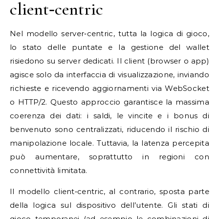
client‑centric
Nel modello server‑centric, tutta la logica di gioco,
lo stato delle puntate e la gestione del wallet
risiedono su server dedicati. Il client (browser o app)
agisce solo da interfaccia di visualizzazione, inviando
richieste e ricevendo aggiornamenti via WebSocket
o HTTP/2. Questo approccio garantisce la massima
coerenza dei dati: i saldi, le vincite e i bonus di
benvenuto sono centralizzati, riducendo il rischio di
manipolazione locale. Tuttavia, la latenza percepita
può aumentare, soprattutto in regioni con
connettività limitata.
Il modello client‑centric, al contrario, sposta parte
della logica sul dispositivo dell’utente. Gli stati di
gioco temporanei (ad esempio le combinazioni di