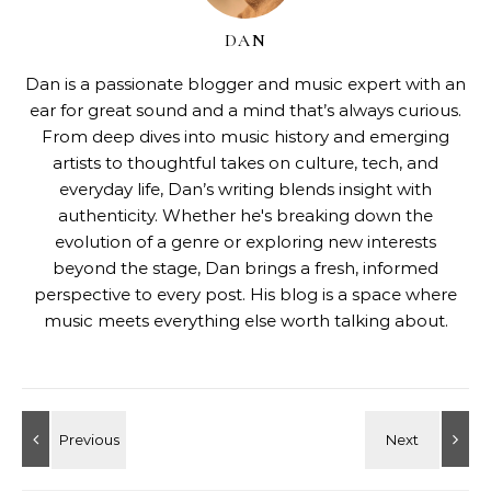
DAN
Dan is a passionate blogger and music expert with an
ear for great sound and a mind that’s always curious.
From deep dives into music history and emerging
artists to thoughtful takes on culture, tech, and
everyday life, Dan’s writing blends insight with
authenticity. Whether he's breaking down the
evolution of a genre or exploring new interests
beyond the stage, Dan brings a fresh, informed
perspective to every post. His blog is a space where
music meets everything else worth talking about.