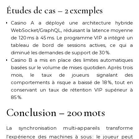
Études de cas – 2 exemples
Casino A a déployé une architecture hybride
WebSocket/GraphQL, réduisant la latence moyenne
de 120 ms à 45 ms. Le programme VIP a intégré un
tableau de bord de sessions actives, ce qui a
diminué les demandes de support de 30 %.
Casino B a mis en place des limites automatiques
basées sur le volume de mises quotidien. Après trois
mois, le taux de joueurs signalant des
comportements à risque a baissé de 18 %, tout en
conservant un taux de rétention VIP supérieur à
85 %.
Conclusion – 200 mots
La synchronisation multi‑appareils transforme
l’expérience des machines à sous : le joueur peut