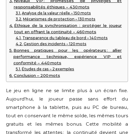
Niveaux VIP : promesses de privilèges et
responsabilités éthiques – 430 mots
Analyse de la valeur réelle – 150 mots
Mécanismes de protection – 130 mots
Éthique de la synchronisation : protéger le joueur
tout en offrant la continuité – 460 mots
Transparence du tableau de bord – 140 mots
Gestion des incidents – 120 mots
Bonnes pratiques pour les opérateurs : allier
performance technique, expérience VIP et
conformité – 440 mots
Études de cas – 2 exemples
Conclusion – 200 mots
Le jeu en ligne ne se limite plus à un écran fixe.
Aujourd’hui, le joueur passe sans effort du
smartphone à la tablette, puis au PC de bureau,
tout en conservant le même solde, les mêmes tours
gratuits et les mêmes bonus. Cette mobilité a
transformé les attentes : la continuité devient une