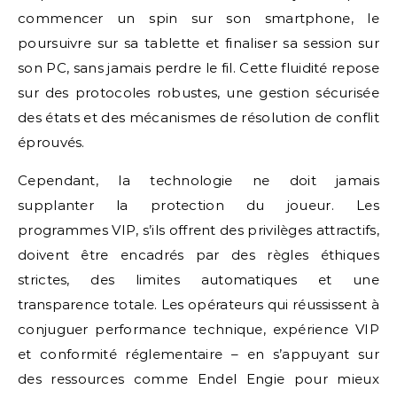
commencer un spin sur son smartphone, le
poursuivre sur sa tablette et finaliser sa session sur
son PC, sans jamais perdre le fil. Cette fluidité repose
sur des protocoles robustes, une gestion sécurisée
des états et des mécanismes de résolution de conflit
éprouvés.
Cependant, la technologie ne doit jamais
supplanter la protection du joueur. Les
programmes VIP, s’ils offrent des privilèges attractifs,
doivent être encadrés par des règles éthiques
strictes, des limites automatiques et une
transparence totale. Les opérateurs qui réussissent à
conjuguer performance technique, expérience VIP
et conformité réglementaire – en s’appuyant sur
des ressources comme Endel Engie pour mieux