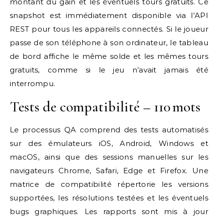
montant du gain et les éventuels tours gratuits. Ce
snapshot est immédiatement disponible via l’API
REST pour tous les appareils connectés. Si le joueur
passe de son téléphone à son ordinateur, le tableau
de bord affiche le même solde et les mêmes tours
gratuits, comme si le jeu n’avait jamais été
interrompu.
Tests de compatibilité – 110 mots
Le processus QA comprend des tests automatisés
sur des émulateurs iOS, Android, Windows et
macOS, ainsi que des sessions manuelles sur les
navigateurs Chrome, Safari, Edge et Firefox. Une
matrice de compatibilité répertorie les versions
supportées, les résolutions testées et les éventuels
bugs graphiques. Les rapports sont mis à jour