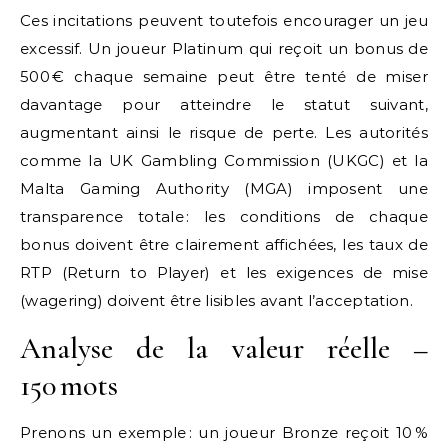
Ces incitations peuvent toutefois encourager un jeu
excessif. Un joueur Platinum qui reçoit un bonus de
500 € chaque semaine peut être tenté de miser
davantage pour atteindre le statut suivant,
augmentant ainsi le risque de perte. Les autorités
comme la UK Gambling Commission (UKGC) et la
Malta Gaming Authority (MGA) imposent une
transparence totale : les conditions de chaque
bonus doivent être clairement affichées, les taux de
RTP (Return to Player) et les exigences de mise
(wagering) doivent être lisibles avant l’acceptation.
Analyse de la valeur réelle –
150 mots
Prenons un exemple : un joueur Bronze reçoit 10 %