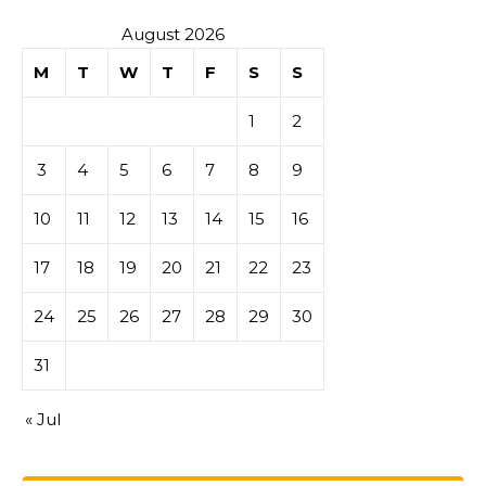
August 2026
M
T
W
T
F
S
S
1
2
3
4
5
6
7
8
9
10
11
12
13
14
15
16
17
18
19
20
21
22
23
24
25
26
27
28
29
30
31
« Jul