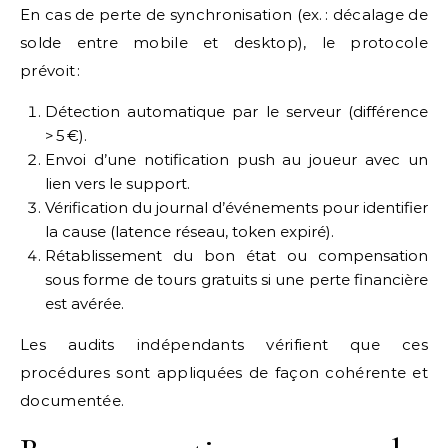
En cas de perte de synchronisation (ex. : décalage de
solde entre mobile et desktop), le protocole
prévoit :
Détection automatique par le serveur (différence
> 5 €).
Envoi d’une notification push au joueur avec un
lien vers le support.
Vérification du journal d’événements pour identifier
la cause (latence réseau, token expiré).
Rétablissement du bon état ou compensation
sous forme de tours gratuits si une perte financière
est avérée.
Les audits indépendants vérifient que ces
procédures sont appliquées de façon cohérente et
documentée.