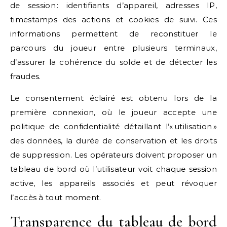
de session : identifiants d’appareil, adresses IP,
timestamps des actions et cookies de suivi. Ces
informations permettent de reconstituer le
parcours du joueur entre plusieurs terminaux,
d’assurer la cohérence du solde et de détecter les
fraudes.
Le consentement éclairé est obtenu lors de la
première connexion, où le joueur accepte une
politique de confidentialité détaillant l’« utilisation »
des données, la durée de conservation et les droits
de suppression. Les opérateurs doivent proposer un
tableau de bord où l’utilisateur voit chaque session
active, les appareils associés et peut révoquer
l’accès à tout moment.
Transparence du tableau de bord