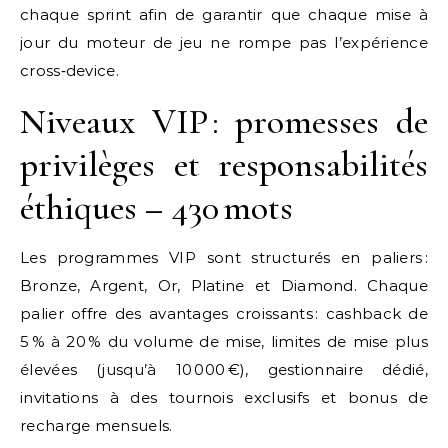
chaque sprint afin de garantir que chaque mise à
jour du moteur de jeu ne rompe pas l’expérience
cross‑device.
Niveaux VIP : promesses de
privilèges et responsabilités
éthiques – 430 mots
Les programmes VIP sont structurés en paliers :
Bronze, Argent, Or, Platine et Diamond. Chaque
palier offre des avantages croissants : cashback de
5 % à 20 % du volume de mise, limites de mise plus
élevées (jusqu’à 10 000 €), gestionnaire dédié,
invitations à des tournois exclusifs et bonus de
recharge mensuels.