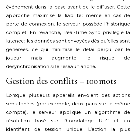
événement dans la base avant de le diffuser. Cette
approche maximise la fiabilité : même en cas de
perte de connexion, le serveur possède l’historique
complet. En revanche, Real‑Time Sync privilégie la
latence ; les données sont envoyées dès qu’elles sont
générées, ce qui minimise le délai perçu par le
joueur mais augmente le risque de
désynchronisation si le réseau flanche.
Gestion des conflits – 100 mots
Lorsque plusieurs appareils envoient des actions
simultanées (par exemple, deux paris sur le même
compte), le serveur applique un algorithme de
résolution basé sur l’horodatage UTC et un
identifiant de session unique. L’action la plus