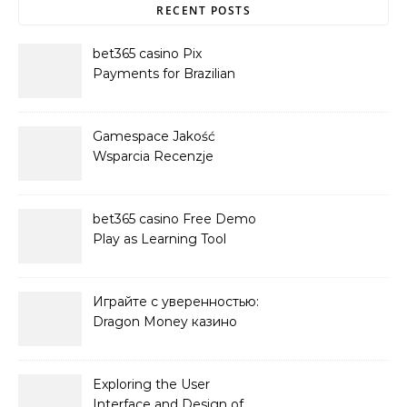
RECENT POSTS
bet365 casino Pix
Payments for Brazilian
Players
Gamespace Jakość
Wsparcia Recenzje
bet365 casino Free Demo
Play as Learning Tool
Играйте с уверенностью:
Dragon Money казино
официальный сайт и его
преимущества
Exploring the User
Interface and Design of