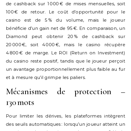
de cashback sur 1 000 € de mises mensuelles, soit
100 € de retour. Le coût d’opportunité pour le
casino est de 5 % du volume, mais le joueur
bénéficie d’un gain net de 95 €. En comparaison, un
Diamond peut obtenir 20 % de cashback sur
20 000 €, soit 4 000 €, mais le casino récupère
4 800 € de marge. Le ROI (Return on Investment)
du casino reste positif, tandis que le joueur perçoit
un avantage proportionnellement plus faible au fur
et à mesure qu’il grimpe les paliers.
Mécanismes de protection –
130 mots
Pour limiter les dérives, les plateformes intègrent
des seuils automatiques : lorsqu’un joueur atteint un