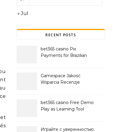
« Jul
RECENT POSTS
bet365 casino Pix
Payments for Brazilian
Players
 ou
Gamespace Jakość
ent
Wsparcia Recenzje
eau
nce
bet365 casino Free Demo
Play as Learning Tool
 et
sés
Играйте с уверенностью: