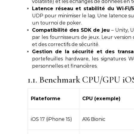
volatilité) et les échanges de données en 
Latence réseau et stabilité du Wi‑Fi/
UDP pour minimiser le lag. Une latence su
un tournoi de poker.
Compatibilité des SDK de jeu
– Unity, U
par les fournisseurs de jeux. Leur version 
et des correctifs de sécurité.
Gestion de la sécurité et des transa
portefeuilles hardware, les signatures
personnelles et financières.
1.1. Benchmark CPU/GPU iOS
Plateforme
CPU (exemple)
iOS 17 (iPhone 15)
A16 Bionic