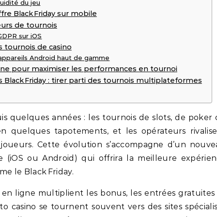
luidité du jeu
ffre Black Friday sur mobile
eurs de tournois
 GDPR sur iOS
s tournois de casino
s appareils Android haut de gamme
hone pour maximiser les performances en tournoi
Black Friday : tirer parti des tournois multiplateformes
s quelques années : les tournois de slots, de poker
en quelques tapotements, et les opérateurs rivalis
es joueurs. Cette évolution s’accompagne d’un nouv
me (iOS ou Android) qui offrira la meilleure expérie
me le Black Friday.
 en ligne multiplient les bonus, les entrées gratuites
to casino se tournent souvent vers des sites spéciali