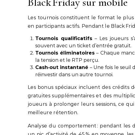
Black Friday sur mobile
Les tournois constituent le format le plu
en participants actifs. Pendant le Black Frid
Tournois qualificatifs
– Les joueurs s’
souvent avec un ticket d’entrée gratuit.
Tournois éliminatoires
– Chaque manch
la tension et le RTP perçu.
Cash‑out instantané
– Une fois le seuil
réinvestir dans un autre tournoi.
Les bonus spéciaux incluent des crédits d
gratuites supplémentaires et des multiplica
joueurs à prolonger leurs sessions, ce q
meilleure rétention.
Analyse du comportement : pendant les de
un pic d’activité de 45 % en moyenne, les 