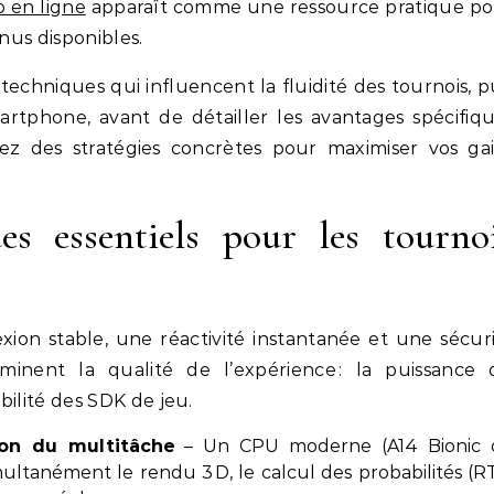
o en ligne
apparaît comme une ressource pratique p
nus disponibles.
techniques qui influencent la fluidité des tournois, p
rtphone, avant de détailler les avantages spécifiq
rez des stratégies concrètes pour maximiser vos ga
ues essentiels pour les tourno
ion stable, une réactivité instantanée et une sécur
rminent la qualité de l’expérience : la puissance
bilité des SDK de jeu.
on du multitâche
– Un CPU moderne (A14 Bionic 
ltanément le rendu 3 D, le calcul des probabilités (R