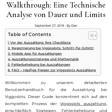
Walkthrough: Eine Technische
Analyse von Dauer und Limits
September 27, 2018
- By
Dan
Table of Contents
Vor der Auszahlung: Ihre Checkliste
Registrierung bei Viggoslots: Schritt-für-Schritt
Mobile App für Auszahlungen
Auszahlungsstrategie und Mathematik
Fehlerbehebung bei Auszahlungen
FAQ – Häufige Fragen zur Viggoslots Auszahlung
Willkommen zu unserem detaillierten
Benutzerhandbuch für die Auszahlung bei
Viggoslots. Dieser Guide konzentriert sich auf den
kompletten Prozess der
Viggoslots auszahlung
,
einschließlich Strategien, Fehlerbehebung und