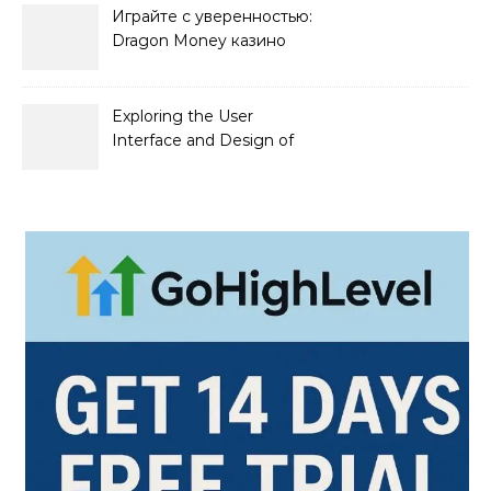
Играйте с уверенностью:
Dragon Money казино
официальный сайт и его
преимущества
Exploring the User
Interface and Design of
Go Lotto Casino