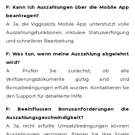
F: Kann ich Auszahlungen über die Mobile App
beantragen?
A: Ja, die Viggoslots Mobile App unterstützt volle
Auszahlungsfunktionen, inklusive Statusverfolgung
und schnellerer Bearbeitung.
F: Was tun, wenn meine Auszahlung abgelehnt
wird?
A: Prüfen Sie zunächst, ob alle
Verifizierungsdokumente gültig sind und
Bonusbedingungen erfüllt wurden. Kontaktieren Sie
den Support für detaillierte Hilfe.
F: Beeinflussen Bonusanforderungen die
Auszahlungsgeschwindigkeit?
A: Ja, nicht erfüllte Umsatzbedingungen können
Auszahlungen verzögern. Planen Sie Ihre Spiele