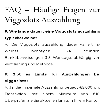
FAQ – Häufige Fragen zur
Viggoslots Auszahlung
F: Wie lange dauert eine Viggoslots auszahlung
typischerweise?
A: Die Viggoslots auszahlung dauer variiert: E-
Wallets benötigen 1-24 Stunden,
Banküberweisungen 3-5 Werktage, abhängig von
Verifizierung und Methode.
F: Gibt es Limits für Auszahlungen bei
Viggoslots?
A: Ja, die maximale Auszahlung beträgt €5.000 pro
Transaktion, mit einem Minimum von €10.
Überprüfen Sie die aktuellen Limits in Ihrem Konto.