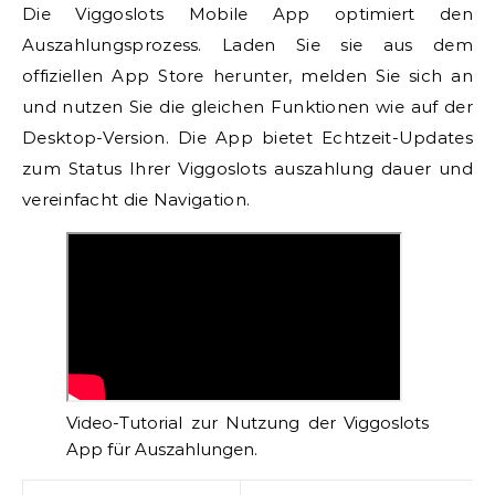
Die Viggoslots Mobile App optimiert den
Auszahlungsprozess. Laden Sie sie aus dem
offiziellen App Store herunter, melden Sie sich an
und nutzen Sie die gleichen Funktionen wie auf der
Desktop-Version. Die App bietet Echtzeit-Updates
zum Status Ihrer Viggoslots auszahlung dauer und
vereinfacht die Navigation.
Video-Tutorial zur Nutzung der Viggoslots
App für Auszahlungen.