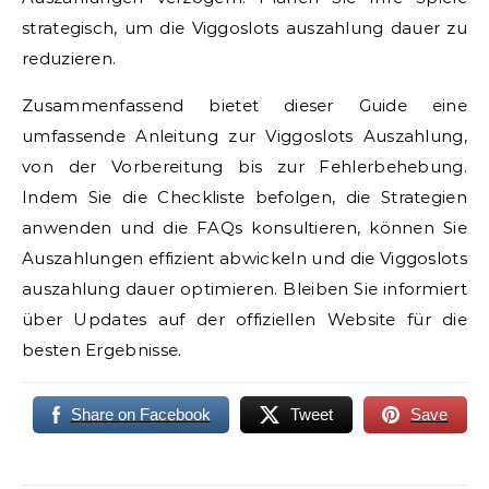
strategisch, um die Viggoslots auszahlung dauer zu
reduzieren.
Zusammenfassend bietet dieser Guide eine
umfassende Anleitung zur Viggoslots Auszahlung,
von der Vorbereitung bis zur Fehlerbehebung.
Indem Sie die Checkliste befolgen, die Strategien
anwenden und die FAQs konsultieren, können Sie
Auszahlungen effizient abwickeln und die Viggoslots
auszahlung dauer optimieren. Bleiben Sie informiert
über Updates auf der offiziellen Website für die
besten Ergebnisse.
Share on Facebook
Tweet
Save