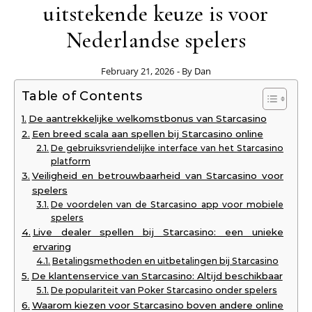
uitstekende keuze is voor
Nederlandse spelers
February 21, 2026
- By
Dan
Table of Contents
De aantrekkelijke welkomstbonus van Starcasino
Een breed scala aan spellen bij Starcasino online
De gebruiksvriendelijke interface van het Starcasino
platform
Veiligheid en betrouwbaarheid van Starcasino voor
spelers
De voordelen van de Starcasino app voor mobiele
spelers
Live dealer spellen bij Starcasino: een unieke
ervaring
Betalingsmethoden en uitbetalingen bij Starcasino
De klantenservice van Starcasino: Altijd beschikbaar
De populariteit van Poker Starcasino onder spelers
Waarom kiezen voor Starcasino boven andere online