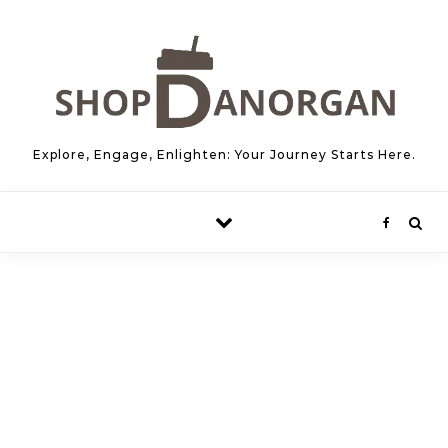
Skip to content
Explore, Engage, Enlighten: Your Journey Starts Here.