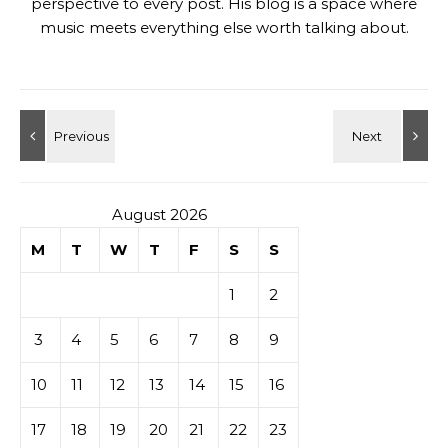
perspective to every post. His blog is a space where
music meets everything else worth talking about.
August 2026
M
T
W
T
F
S
S
1
2
3
4
5
6
7
8
9
10
11
12
13
14
15
16
17
18
19
20
21
22
23