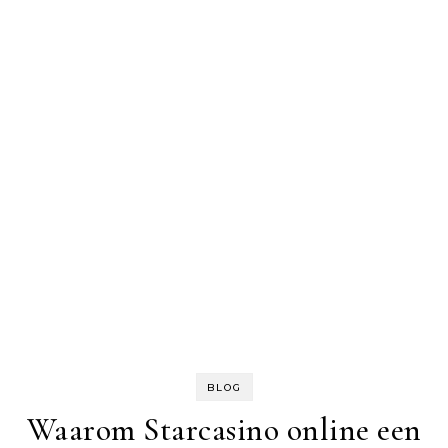
BLOG
Waarom Starcasino online een