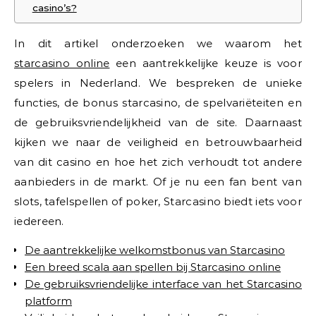
casino’s?
In dit artikel onderzoeken we waarom het
starcasino online
een aantrekkelijke keuze is voor
spelers in Nederland. We bespreken de unieke
functies, de bonus starcasino, de spelvariëteiten en
de gebruiksvriendelijkheid van de site. Daarnaast
kijken we naar de veiligheid en betrouwbaarheid
van dit casino en hoe het zich verhoudt tot andere
aanbieders in de markt. Of je nu een fan bent van
slots, tafelspellen of poker, Starcasino biedt iets voor
iedereen.
De aantrekkelijke welkomstbonus van Starcasino
Een breed scala aan spellen bij Starcasino online
De gebruiksvriendelijke interface van het Starcasino
platform