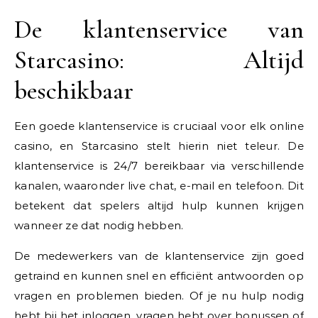
De klantenservice van
Starcasino: Altijd
beschikbaar
Een goede klantenservice is cruciaal voor elk online
casino, en Starcasino stelt hierin niet teleur. De
klantenservice is 24/7 bereikbaar via verschillende
kanalen, waaronder live chat, e-mail en telefoon. Dit
betekent dat spelers altijd hulp kunnen krijgen
wanneer ze dat nodig hebben.
De medewerkers van de klantenservice zijn goed
getraind en kunnen snel en efficiënt antwoorden op
vragen en problemen bieden. Of je nu hulp nodig
hebt bij het inloggen, vragen hebt over bonussen of