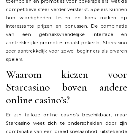
toernooien en promoties voor pokerspelers, wat de
competitieve sfeer verder versterkt. Spelers kunnen
hun vaardigheden testen en kans maken op
interessante prijzen en bonussen. De combinatie
van een gebruiksvriendelijke interface en
aantrekkelijke promoties maakt poker bij Starcasino
zeer aantrekkelijk voor zowel beginners als ervaren
spelers.
Waarom kiezen voor
Starcasino boven andere
online casino’s?
Er zijn talloze online casino’s beschikbaar, maar
Starcasino weet zich te onderscheiden door zijn
combinatie van een breed spelaanbod, uitstekende