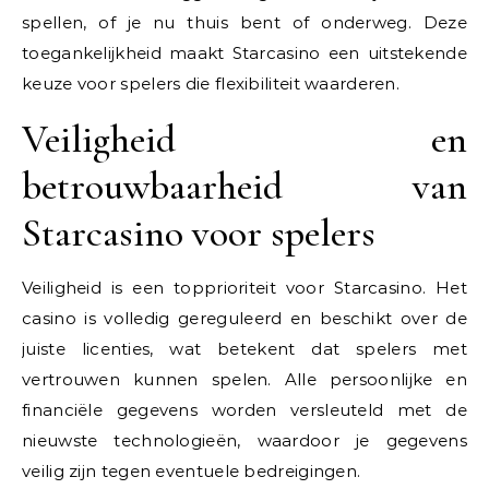
spellen, of je nu thuis bent of onderweg. Deze
toegankelijkheid maakt Starcasino een uitstekende
keuze voor spelers die flexibiliteit waarderen.
Veiligheid en
betrouwbaarheid van
Starcasino voor spelers
Veiligheid is een topprioriteit voor Starcasino. Het
casino is volledig gereguleerd en beschikt over de
juiste licenties, wat betekent dat spelers met
vertrouwen kunnen spelen. Alle persoonlijke en
financiële gegevens worden versleuteld met de
nieuwste technologieën, waardoor je gegevens
veilig zijn tegen eventuele bedreigingen.