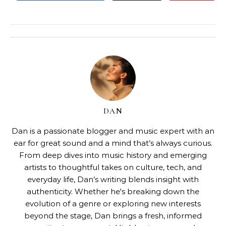
DAN
Dan is a passionate blogger and music expert with an
ear for great sound and a mind that’s always curious.
From deep dives into music history and emerging
artists to thoughtful takes on culture, tech, and
everyday life, Dan’s writing blends insight with
authenticity. Whether he's breaking down the
evolution of a genre or exploring new interests
beyond the stage, Dan brings a fresh, informed