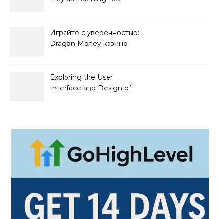
Играйте с уверенностью:
Dragon Money казино
официальный сайт и его
преимущества
Exploring the User
Interface and Design of
Go Lotto Casino