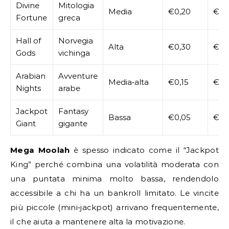
Divine
Mitologia
Media
€0,20
€50
Fortune
greca
Hall of
Norvegia
Alta
€0,30
€1 
Gods
vichinga
Arabian
Avventure
Media‑alta
€0,15
€80
Nights
arabe
Jackpot
Fantasy
Bassa
€0,05
€1 
Giant
gigante
Mega Moolah
è spesso indicato come il “Jackpot
King” perché combina una volatilità moderata con
una puntata minima molto bassa, rendendolo
accessibile a chi ha un bankroll limitato. Le vincite
più piccole (mini‑jackpot) arrivano frequentemente,
il che aiuta a mantenere alta la motivazione.