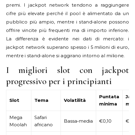
premi. I jackpot network tendono a raggiungere
cifre più elevate perché il pool è alimentato da un
pubblico più ampio, mentre i stand‑alone possono
offrire vincite più frequenti ma di importo inferiore.
La differenza è evidente nei dati di mercato: i
jackpot network superano spesso i 5 milioni di euro,
mentre i stand‑alone si aggirano intorno al milione.
I migliori slot con jackpot
progressivo per i principianti
Puntata
Jac
Slot
Tema
Volatilità
minima
me
Mega
Safari
Bassa‑media
€0,10
€2 
Moolah
africano