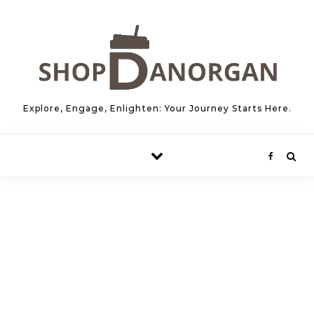
Skip to content
Explore, Engage, Enlighten: Your Journey Starts Here.