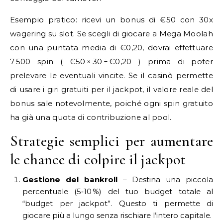
Esempio pratico: ricevi un bonus di €50 con 30x
wagering su slot. Se scegli di giocare a Mega Moolah
con una puntata media di €0,20, dovrai effettuare
7 500 spin ( €50 × 30 ÷ €0,20 ) prima di poter
prelevare le eventuali vincite. Se il casinò permette
di usare i giri gratuiti per il jackpot, il valore reale del
bonus sale notevolmente, poiché ogni spin gratuito
ha già una quota di contribuzione al pool.
Strategie semplici per aumentare
le chance di colpire il jackpot
Gestione del bankroll
– Destina una piccola
percentuale (5‑10 %) del tuo budget totale al
“budget per jackpot”. Questo ti permette di
giocare più a lungo senza rischiare l’intero capitale.