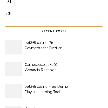
31
« Jul
RECENT POSTS
bet365 casino Pix
Payments for Brazilian
Players
Gamespace Jakość
Wsparcia Recenzje
bet365 casino Free Demo
Play as Learning Tool