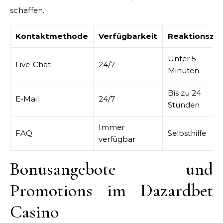
schaffen.
Kontaktmethode
Verfügbarkeit
Reaktionszei
Unter 5
Live-Chat
24/7
Minuten
Bis zu 24
E-Mail
24/7
Stunden
Immer
FAQ
Selbsthilfe
verfügbar
Bonusangebote und
Promotions im Dazardbet
Casino