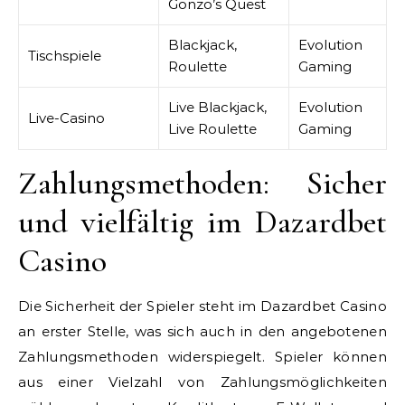
Gonzo’s Quest
Blackjack,
Evolution
Tischspiele
Roulette
Gaming
Live Blackjack,
Evolution
Live-Casino
Live Roulette
Gaming
Zahlungsmethoden: Sicher
und vielfältig im Dazardbet
Casino
Die Sicherheit der Spieler steht im Dazardbet Casino
an erster Stelle, was sich auch in den angebotenen
Zahlungsmethoden widerspiegelt. Spieler können
aus einer Vielzahl von Zahlungsmöglichkeiten