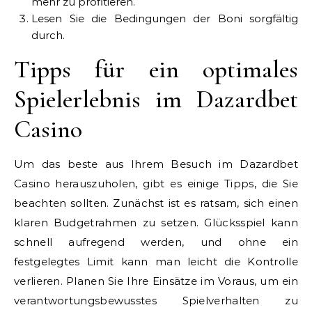
mehr zu profitieren.
Lesen Sie die Bedingungen der Boni sorgfältig
durch.
Tipps für ein optimales
Spielerlebnis im Dazardbet
Casino
Um das beste aus Ihrem Besuch im Dazardbet
Casino herauszuholen, gibt es einige Tipps, die Sie
beachten sollten. Zunächst ist es ratsam, sich einen
klaren Budgetrahmen zu setzen. Glücksspiel kann
schnell aufregend werden, und ohne ein
festgelegtes Limit kann man leicht die Kontrolle
verlieren. Planen Sie Ihre Einsätze im Voraus, um ein
verantwortungsbewusstes Spielverhalten zu