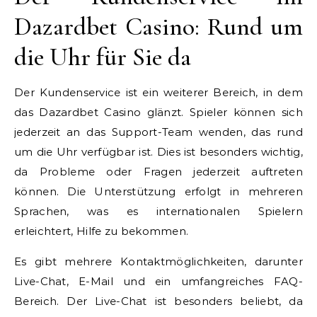
Dazardbet Casino: Rund um
die Uhr für Sie da
Der Kundenservice ist ein weiterer Bereich, in dem
das Dazardbet Casino glänzt. Spieler können sich
jederzeit an das Support-Team wenden, das rund
um die Uhr verfügbar ist. Dies ist besonders wichtig,
da Probleme oder Fragen jederzeit auftreten
können. Die Unterstützung erfolgt in mehreren
Sprachen, was es internationalen Spielern
erleichtert, Hilfe zu bekommen.
Es gibt mehrere Kontaktmöglichkeiten, darunter
Live-Chat, E-Mail und ein umfangreiches FAQ-
Bereich. Der Live-Chat ist besonders beliebt, da