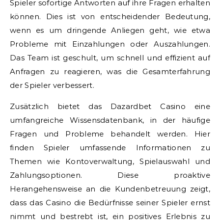
Spieler sofortige Antworten auf ihre Fragen erhalten
können. Dies ist von entscheidender Bedeutung,
wenn es um dringende Anliegen geht, wie etwa
Probleme mit Einzahlungen oder Auszahlungen.
Das Team ist geschult, um schnell und effizient auf
Anfragen zu reagieren, was die Gesamterfahrung
der Spieler verbessert.
Zusätzlich bietet das Dazardbet Casino eine
umfangreiche Wissensdatenbank, in der häufige
Fragen und Probleme behandelt werden. Hier
finden Spieler umfassende Informationen zu
Themen wie Kontoverwaltung, Spielauswahl und
Zahlungsoptionen. Diese proaktive
Herangehensweise an die Kundenbetreuung zeigt,
dass das Casino die Bedürfnisse seiner Spieler ernst
nimmt und bestrebt ist, ein positives Erlebnis zu