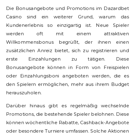
Die Bonusangebote und Promotions im Dazardbet
Casino sind ein weiterer Grund, warum das
Kundenerlebnis so einzigartig ist. Neue Spieler
werden oft mit einem attraktiven
Willkommensbonus begrüßt, der ihnen einen
zusätzlichen Anreiz bietet, sich zu registrieren und
erste Einzahlungen zu tätigen. Diese
Bonusangebote können in Form von Freispielen
oder Einzahlungsboni angeboten werden, die es
den Spielern ermöglichen, mehr aus ihrem Budget
herauszuholen.
Darüber hinaus gibt es regelmäßig wechselnde
Promotions, die bestehende Spieler belohnen. Diese
können wöchentliche Rabatte, Cashback-Angebote
oder besondere Turniere umfassen. Solche Aktionen