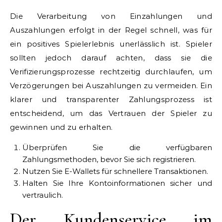
Die Verarbeitung von Einzahlungen und
Auszahlungen erfolgt in der Regel schnell, was für
ein positives Spielerlebnis unerlässlich ist. Spieler
sollten jedoch darauf achten, dass sie die
Verifizierungsprozesse rechtzeitig durchlaufen, um
Verzögerungen bei Auszahlungen zu vermeiden. Ein
klarer und transparenter Zahlungsprozess ist
entscheidend, um das Vertrauen der Spieler zu
gewinnen und zu erhalten.
Überprüfen Sie die verfügbaren
Zahlungsmethoden, bevor Sie sich registrieren.
Nutzen Sie E-Wallets für schnellere Transaktionen.
Halten Sie Ihre Kontoinformationen sicher und
vertraulich.
Der Kundenservice im