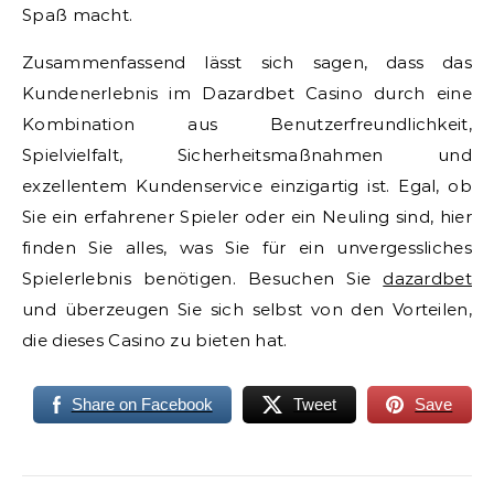
Spaß macht.
Zusammenfassend lässt sich sagen, dass das
Kundenerlebnis im Dazardbet Casino durch eine
Kombination aus Benutzerfreundlichkeit,
Spielvielfalt, Sicherheitsmaßnahmen und
exzellentem Kundenservice einzigartig ist. Egal, ob
Sie ein erfahrener Spieler oder ein Neuling sind, hier
finden Sie alles, was Sie für ein unvergessliches
Spielerlebnis benötigen. Besuchen Sie
dazardbet
und überzeugen Sie sich selbst von den Vorteilen,
die dieses Casino zu bieten hat.
Share on Facebook
Tweet
Save