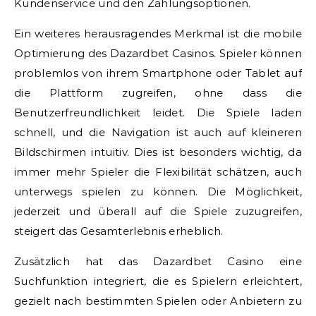
Kundenservice und den Zahlungsoptionen.
Ein weiteres herausragendes Merkmal ist die mobile
Optimierung des Dazardbet Casinos. Spieler können
problemlos von ihrem Smartphone oder Tablet auf
die Plattform zugreifen, ohne dass die
Benutzerfreundlichkeit leidet. Die Spiele laden
schnell, und die Navigation ist auch auf kleineren
Bildschirmen intuitiv. Dies ist besonders wichtig, da
immer mehr Spieler die Flexibilität schätzen, auch
unterwegs spielen zu können. Die Möglichkeit,
jederzeit und überall auf die Spiele zuzugreifen,
steigert das Gesamterlebnis erheblich.
Zusätzlich hat das Dazardbet Casino eine
Suchfunktion integriert, die es Spielern erleichtert,
gezielt nach bestimmten Spielen oder Anbietern zu