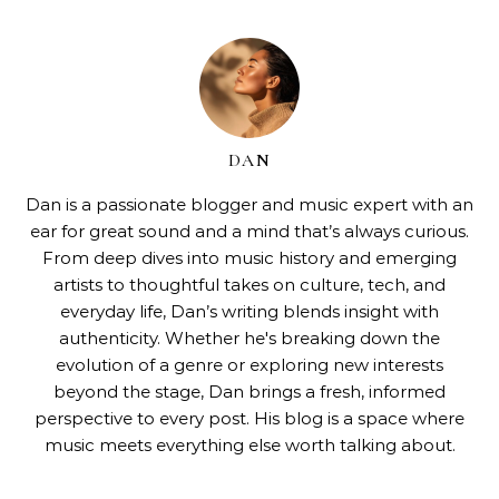
DAN
Dan is a passionate blogger and music expert with an
ear for great sound and a mind that’s always curious.
From deep dives into music history and emerging
artists to thoughtful takes on culture, tech, and
everyday life, Dan’s writing blends insight with
authenticity. Whether he's breaking down the
evolution of a genre or exploring new interests
beyond the stage, Dan brings a fresh, informed
perspective to every post. His blog is a space where
music meets everything else worth talking about.