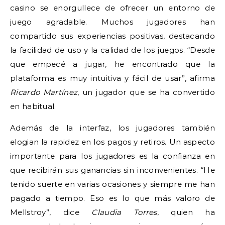
casino se enorgullece de ofrecer un entorno de
juego agradable. Muchos jugadores han
compartido sus experiencias positivas, destacando
la facilidad de uso y la calidad de los juegos. “Desde
que empecé a jugar, he encontrado que la
plataforma es muy intuitiva y fácil de usar”, afirma
Ricardo Martínez
, un jugador que se ha convertido
en habitual.
Además de la interfaz, los jugadores también
elogian la rapidez en los pagos y retiros. Un aspecto
importante para los jugadores es la confianza en
que recibirán sus ganancias sin inconvenientes. “He
tenido suerte en varias ocasiones y siempre me han
pagado a tiempo. Eso es lo que más valoro de
Mellstroy”, dice
Claudia Torres
, quien ha