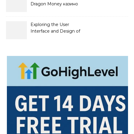
Dragon Money казино
официальный сайт и его
преимущества
Exploring the User
Interface and Design of
Go Lotto Casino