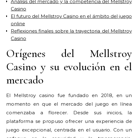
Análisis del mercado y la competencia del Mellstroy
Casino
El futuro del Mellstroy Casino en el ámbito del juego
online
Reflexiones finales sobre la trayectoria del Mellstroy
Casino
Orígenes del Mellstroy
Casino y su evolución en el
mercado
El Mellstroy casino fue fundado en 2018, en un
momento en que el mercado del juego en línea
comenzaba a florecer. Desde sus inicios, la
plataforma se propuso ofrecer una experiencia de
juego excepcional, centrada en el usuario. Con un