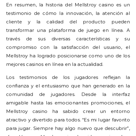
En resumen, la historia del Mellstroy casino es un
testimonio de cómo la innovación, la atención al
cliente y la calidad del producto pueden
transformar una plataforma de juego en línea. A
través de sus diversas características y su
compromiso con la satisfacción del usuario, el
Mellstroy ha logrado posicionarse como uno de los
mejores casinos en línea en la actualidad.
Los testimonios de los jugadores reflejan la
confianza y el entusiasmo que han generado en la
comunidad de jugadores. Desde la interfaz
amigable hasta las emocionantes promociones, el
Mellstroy casino ha sabido crear un entorno
atractivo y divertido para todos. “Es mi lugar favorito
para jugar. Siempre hay algo nuevo que descubrir”,