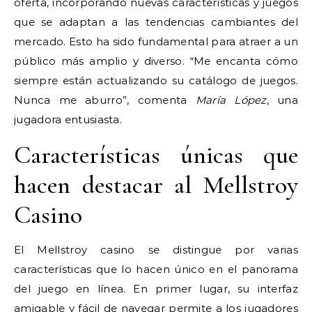
oferta, incorporando nuevas características y juegos
que se adaptan a las tendencias cambiantes del
mercado. Esto ha sido fundamental para atraer a un
público más amplio y diverso. “Me encanta cómo
siempre están actualizando su catálogo de juegos.
Nunca me aburro”, comenta
María López
, una
jugadora entusiasta.
Características únicas que
hacen destacar al Mellstroy
Casino
El Mellstroy casino se distingue por varias
características que lo hacen único en el panorama
del juego en línea. En primer lugar, su interfaz
amigable y fácil de navegar permite a los jugadores