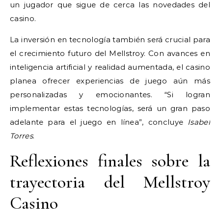
un jugador que sigue de cerca las novedades del
casino.
La inversión en tecnología también será crucial para
el crecimiento futuro del Mellstroy. Con avances en
inteligencia artificial y realidad aumentada, el casino
planea ofrecer experiencias de juego aún más
personalizadas y emocionantes. “Si logran
implementar estas tecnologías, será un gran paso
adelante para el juego en línea”, concluye
Isabel
Torres
.
Reflexiones finales sobre la
trayectoria del Mellstroy
Casino