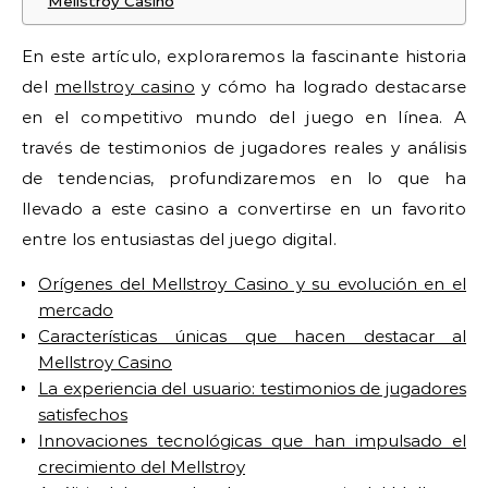
Mellstroy Casino
En este artículo, exploraremos la fascinante historia
del
mellstroy casino
y cómo ha logrado destacarse
en el competitivo mundo del juego en línea. A
través de testimonios de jugadores reales y análisis
de tendencias, profundizaremos en lo que ha
llevado a este casino a convertirse en un favorito
entre los entusiastas del juego digital.
Orígenes del Mellstroy Casino y su evolución en el
mercado
Características únicas que hacen destacar al
Mellstroy Casino
La experiencia del usuario: testimonios de jugadores
satisfechos
Innovaciones tecnológicas que han impulsado el
crecimiento del Mellstroy