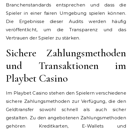
Branchenstandards entsprechen und dass die
Spieler in einer fairen Umgebung spielen können.
Die Ergebnisse dieser Audits werden häufig
veröffentlicht, um die Transparenz und das
Vertrauen der Spieler zu stärken.
Sichere Zahlungsmethoden
und Transaktionen im
Playbet Casino
Im Playbet Casino stehen den Spielern verschiedene
sichere Zahlungsmethoden zur Verfügung, die den
Geldtransfer sowohl schnell als auch sicher
gestalten. Zu den angebotenen Zahlungsmethoden
gehören Kreditkarten, E-Wallets und