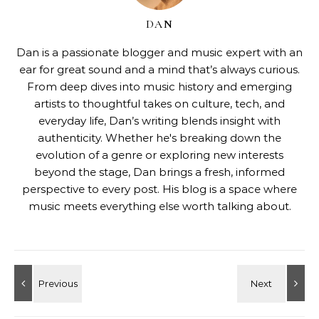
DAN
Dan is a passionate blogger and music expert with an
ear for great sound and a mind that’s always curious.
From deep dives into music history and emerging
artists to thoughtful takes on culture, tech, and
everyday life, Dan’s writing blends insight with
authenticity. Whether he's breaking down the
evolution of a genre or exploring new interests
beyond the stage, Dan brings a fresh, informed
perspective to every post. His blog is a space where
music meets everything else worth talking about.