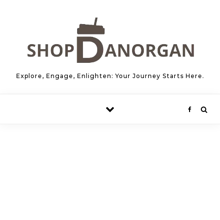
Skip to content
Explore, Engage, Enlighten: Your Journey Starts Here.