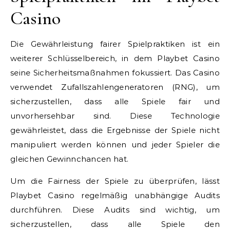
Casino
Die Gewährleistung fairer Spielpraktiken ist ein
weiterer Schlüsselbereich, in dem Playbet Casino
seine Sicherheitsmaßnahmen fokussiert. Das Casino
verwendet Zufallszahlengeneratoren (RNG), um
sicherzustellen, dass alle Spiele fair und
unvorhersehbar sind. Diese Technologie
gewährleistet, dass die Ergebnisse der Spiele nicht
manipuliert werden können und jeder Spieler die
gleichen Gewinnchancen hat.
Um die Fairness der Spiele zu überprüfen, lässt
Playbet Casino regelmäßig unabhängige Audits
durchführen. Diese Audits sind wichtig, um
sicherzustellen, dass alle Spiele den