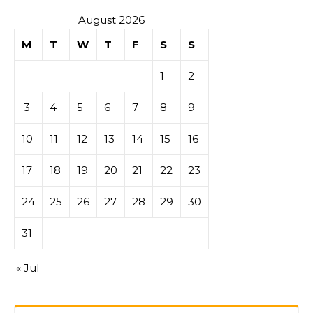
August 2026
M
T
W
T
F
S
S
1
2
3
4
5
6
7
8
9
10
11
12
13
14
15
16
17
18
19
20
21
22
23
24
25
26
27
28
29
30
31
« Jul