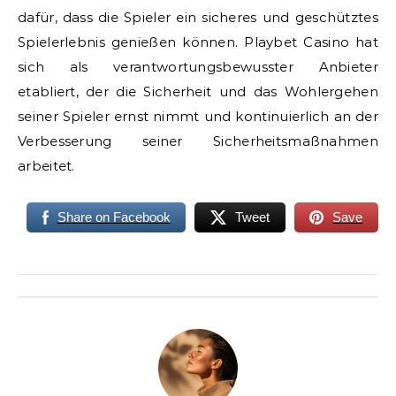
dafür, dass die Spieler ein sicheres und geschütztes
Spielerlebnis genießen können. Playbet Casino hat
sich als verantwortungsbewusster Anbieter
etabliert, der die Sicherheit und das Wohlergehen
seiner Spieler ernst nimmt und kontinuierlich an der
Verbesserung seiner Sicherheitsmaßnahmen
arbeitet.
Share on Facebook
Tweet
Save