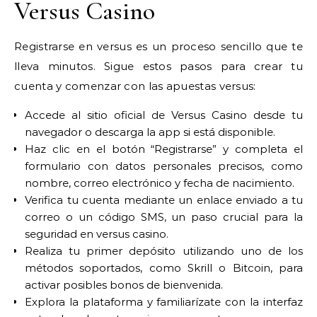
Versus Casino
Registrarse en versus es un proceso sencillo que te
lleva minutos. Sigue estos pasos para crear tu
cuenta y comenzar con las apuestas versus:
Accede al sitio oficial de Versus Casino desde tu
navegador o descarga la app si está disponible.
Haz clic en el botón “Registrarse” y completa el
formulario con datos personales precisos, como
nombre, correo electrónico y fecha de nacimiento.
Verifica tu cuenta mediante un enlace enviado a tu
correo o un código SMS, un paso crucial para la
seguridad en versus casino.
Realiza tu primer depósito utilizando uno de los
métodos soportados, como Skrill o Bitcoin, para
activar posibles bonos de bienvenida.
Explora la plataforma y familiarízate con la interfaz