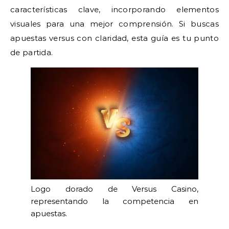
características clave, incorporando elementos
visuales para una mejor comprensión. Si buscas
apuestas versus con claridad, esta guía es tu punto
de partida.
Logo dorado de Versus Casino,
representando la competencia en
apuestas.