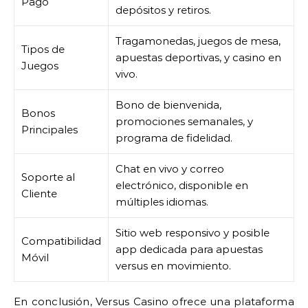
Pago
depósitos y retiros.
Tragamonedas, juegos de mesa,
Tipos de
apuestas deportivas, y casino en
Juegos
vivo.
Bono de bienvenida,
Bonos
promociones semanales, y
Principales
programa de fidelidad.
Chat en vivo y correo
Soporte al
electrónico, disponible en
Cliente
múltiples idiomas.
Sitio web responsivo y posible
Compatibilidad
app dedicada para apuestas
Móvil
versus en movimiento.
En conclusión, Versus Casino ofrece una plataforma