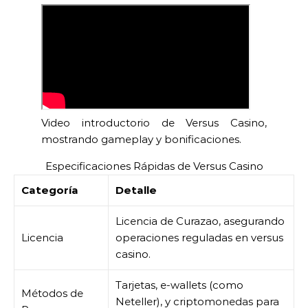
Video introductorio de Versus Casino,
mostrando gameplay y bonificaciones.
Especificaciones Rápidas de Versus Casino
Categoría
Detalle
Licencia de Curazao, asegurando
Licencia
operaciones reguladas en versus
casino.
Tarjetas, e-wallets (como
Métodos de
Neteller), y criptomonedas para