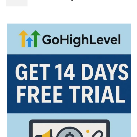
Go Lotto Casino