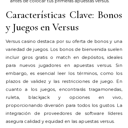
antes de colocar tus primeras apuestas versus.
Características Clave: Bonos
y Juegos en Versus
Versus casino destaca por su oferta de bonos y una
variedad de juegos. Los bonos de bienvenida suelen
incluir giros gratis o match en depósitos, ideales
para nuevos jugadores en apuestas versus. Sin
embargo, es esencial leer los términos, como los
plazos de validez y las restricciones de juego. En
cuanto a los juegos, encontrarás tragamonedas,
ruleta, blackjack y opciones en vivo,
proporcionando diversión para todos los gustos. La
integración de proveedores de software líderes
asegura calidad y equidad en las apuestas versus.