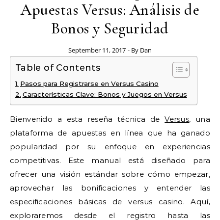
Apuestas Versus: Análisis de
Bonos y Seguridad
September 11, 2017
- By
Dan
Table of Contents
Pasos para Registrarse en Versus Casino
Características Clave: Bonos y Juegos en Versus
Bienvenido a esta reseña técnica de
Versus
, una
plataforma de apuestas en línea que ha ganado
popularidad por su enfoque en experiencias
competitivas. Este manual está diseñado para
ofrecer una visión estándar sobre cómo empezar,
aprovechar las bonificaciones y entender las
especificaciones básicas de versus casino. Aquí,
exploraremos desde el registro hasta las