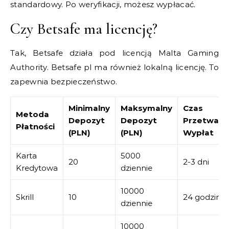
standardowy. Po weryfikacji, możesz wypłacać.
Czy Betsafe ma licencję?
Tak, Betsafe działa pod licencją Malta Gaming
Authority. Betsafe pl ma również lokalną licencję. To
zapewnia bezpieczeństwo.
Minimalny
Maksymalny
Czas
Metoda
Depozyt
Depozyt
Przetwarz
Płatności
(PLN)
(PLN)
Wypłat
Karta
5000
20
2-3 dni
Kredytowa
dziennie
10000
Skrill
10
24 godziny
dziennie
10000