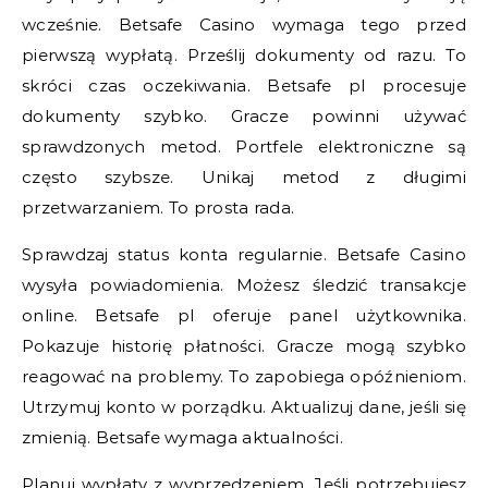
wcześnie. Betsafe Casino wymaga tego przed
pierwszą wypłatą. Prześlij dokumenty od razu. To
skróci czas oczekiwania. Betsafe pl procesuje
dokumenty szybko. Gracze powinni używać
sprawdzonych metod. Portfele elektroniczne są
często szybsze. Unikaj metod z długimi
przetwarzaniem. To prosta rada.
Sprawdzaj status konta regularnie. Betsafe Casino
wysyła powiadomienia. Możesz śledzić transakcje
online. Betsafe pl oferuje panel użytkownika.
Pokazuje historię płatności. Gracze mogą szybko
reagować na problemy. To zapobiega opóźnieniom.
Utrzymuj konto w porządku. Aktualizuj dane, jeśli się
zmienią. Betsafe wymaga aktualności.
Planuj wypłaty z wyprzedzeniem. Jeśli potrzebujesz