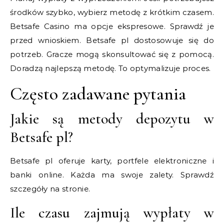
środków szybko, wybierz metodę z krótkim czasem.
Betsafe Casino ma opcje ekspresowe. Sprawdź je
przed wnioskiem. Betsafe pl dostosowuje się do
potrzeb. Gracze mogą skonsultować się z pomocą.
Doradzą najlepszą metodę. To optymalizuje proces.
Często zadawane pytania
Jakie są metody depozytu w
Betsafe pl?
Betsafe pl oferuje karty, portfele elektroniczne i
banki online. Każda ma swoje zalety. Sprawdź
szczegóły na stronie.
Ile czasu zajmują wypłaty w