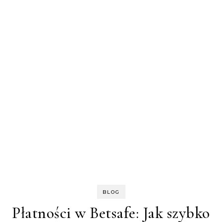
BLOG
Płatności w Betsafe: Jak szybko