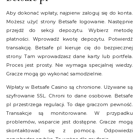
Aby dokonać wpłaty, najpierw zaloguj się do konta.
Możesz użyć strony Betsafe logowanie. Następnie
przejdź do sekcji depozytu. Wybierz metodę
płatności. Wprowadź kwotę depozytu. Potwierdź
transakcję. Betsafe pl kieruje cię do bezpiecznej
strony. Tam wprowadzasz dane karty lub portfela.
Proces jest prosty. Nie wymaga specjalnej wiedzy.
Gracze mogą go wykonać samodzielnie.
Wpłaty w Betsafe Casino są chronione. Używane są
szyfrowanie SSL. Chroni to dane osobowe. Betsafe
pl przestrzega regulacji. To daje graczom pewność.
Transakcje są monitorowane. W przypadku
problemów, wsparcie jest dostępne. Gracze mogą
skontaktować się z pomocą. Odpowiedzi