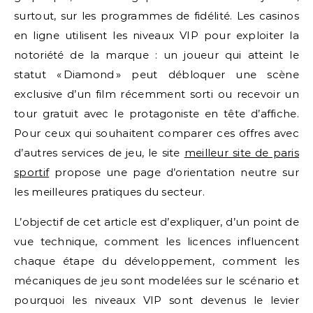
surtout, sur les programmes de fidélité. Les casinos
en ligne utilisent les niveaux VIP pour exploiter la
notoriété de la marque : un joueur qui atteint le
statut « Diamond » peut débloquer une scène
exclusive d’un film récemment sorti ou recevoir un
tour gratuit avec le protagoniste en tête d’affiche.
Pour ceux qui souhaitent comparer ces offres avec
d’autres services de jeu, le site
meilleur site de paris
sportif
propose une page d’orientation neutre sur
les meilleures pratiques du secteur.
L’objectif de cet article est d’expliquer, d’un point de
vue technique, comment les licences influencent
chaque étape du développement, comment les
mécaniques de jeu sont modelées sur le scénario et
pourquoi les niveaux VIP sont devenus le levier