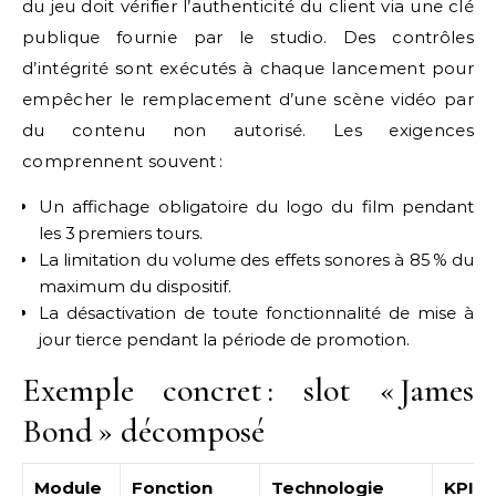
du jeu doit vérifier l’authenticité du client via une clé
publique fournie par le studio. Des contrôles
d’intégrité sont exécutés à chaque lancement pour
empêcher le remplacement d’une scène vidéo par
du contenu non autorisé. Les exigences
comprennent souvent :
Un affichage obligatoire du logo du film pendant
les 3 premiers tours.
La limitation du volume des effets sonores à 85 % du
maximum du dispositif.
La désactivation de toute fonctionnalité de mise à
jour tierce pendant la période de promotion.
Exemple concret : slot « James
Bond » décomposé
Module
Fonction
Technologie
KPI pr