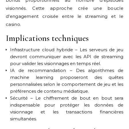
bonus proportionnels au nombre d’épisodes
visionnés. Cette approche crée une boucle
d’engagement croisée entre le streaming et le
casino.
Implications techniques
Infrastructure cloud hybride – Les serveurs de jeu
devront communiquer avec les API de streaming
pour valider les visionnages en temps réel.
IA de recommandation – Des algorithmes de
machine learning proposeront des quêtes
personnalisées selon le comportement de jeu et les
préférences de contenu médiatique.
Sécurité – Le chiffrement de bout en bout sera
indispensable pour protéger les données de
visionnage et les transactions financières
simultanées.