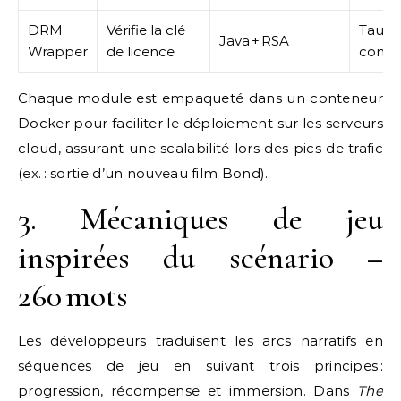
DRM
Vérifie la clé
Taux 
Java + RSA
Wrapper
de licence
confor
Chaque module est empaqueté dans un conteneur
Docker pour faciliter le déploiement sur les serveurs
cloud, assurant une scalabilité lors des pics de trafic
(ex. : sortie d’un nouveau film Bond).
3. Mécaniques de jeu
inspirées du scénario –
260 mots
Les développeurs traduisent les arcs narratifs en
séquences de jeu en suivant trois principes :
progression, récompense et immersion. Dans
The