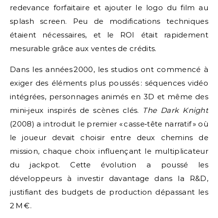
redevance forfaitaire et ajouter le logo du film au
splash screen. Peu de modifications techniques
étaient nécessaires, et le ROI était rapidement
mesurable grâce aux ventes de crédits.
Dans les années 2000, les studios ont commencé à
exiger des éléments plus poussés : séquences vidéo
intégrées, personnages animés en 3D et même des
mini‑jeux inspirés de scènes clés.
The Dark Knight
(2008) a introduit le premier « casse‑tête narratif » où
le joueur devait choisir entre deux chemins de
mission, chaque choix influençant le multiplicateur
du jackpot. Cette évolution a poussé les
développeurs à investir davantage dans la R&D,
justifiant des budgets de production dépassant les
2 M €.