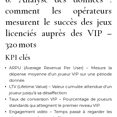
comment les opérateurs
mesurent le succès des jeux
licenciés auprès des VIP –
320 mots
KPI clés
ARPU (Average Revenue Per User) – Mesure la
dépense moyenne d’un joueur VIP sur une période
donnée.
LTV (Lifetime Value) – Valeur cumulée attendue d’un
joueur jusqu’à sa désaffection.
Taux de conversion VIP – Pourcentage de joueurs
standards qui atteignent le premier niveau VIP.
Engagement vidéo – Temps passé à regarder les