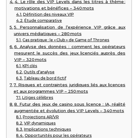
4. Le rôle des VIP Levels dans les titres à thème :
motivations et bénéfices – 340 mots
Définition des niveaux VIP
Étude comparative
5. Personnalisation de l’expérience VIP grâce aux
univers médiatiques – 280 mots
Cas pratique : le « Club » de Game of Thrones
6. Analyse des données : comment les opérateurs
mesurent le succès des jeux licenciés auprès des
VIP – 320 mots
KPI clés
Outils d’analyse
Tableau de bord fictif
7. Risques et contraintes juridiques liés aux licences
et aux programmes VIP – 250 mots
Litiges célèbres
8. Futur des jeux de casino sous licence : IA, réalité
augmentée et évolution des VIP Levels – 340 mots
Projections AR/VR
VIP dynamiques
Implications techniques
Opportunités pour les opérateurs