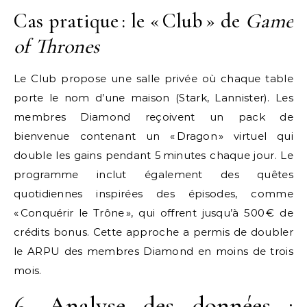
Cas pratique : le « Club » de
Game
of Thrones
Le Club propose une salle privée où chaque table
porte le nom d’une maison (Stark, Lannister). Les
membres Diamond reçoivent un pack de
bienvenue contenant un « Dragon » virtuel qui
double les gains pendant 5 minutes chaque jour. Le
programme inclut également des quêtes
quotidiennes inspirées des épisodes, comme
« Conquérir le Trône », qui offrent jusqu’à 500 € de
crédits bonus. Cette approche a permis de doubler
le ARPU des membres Diamond en moins de trois
mois.
6. Analyse des données :