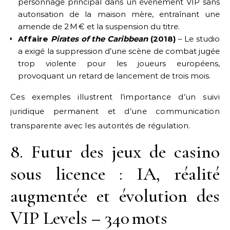
personnage principal dans un événement VIP sans
autorisation de la maison mère, entraînant une
amende de 2 M € et la suspension du titre.
Affaire
Pirates of the Caribbean
(2018)
– Le studio
a exigé la suppression d’une scène de combat jugée
trop violente pour les joueurs européens,
provoquant un retard de lancement de trois mois.
Ces exemples illustrent l’importance d’un suivi
juridique permanent et d’une communication
transparente avec les autorités de régulation.
8. Futur des jeux de casino
sous licence : IA, réalité
augmentée et évolution des
VIP Levels – 340 mots