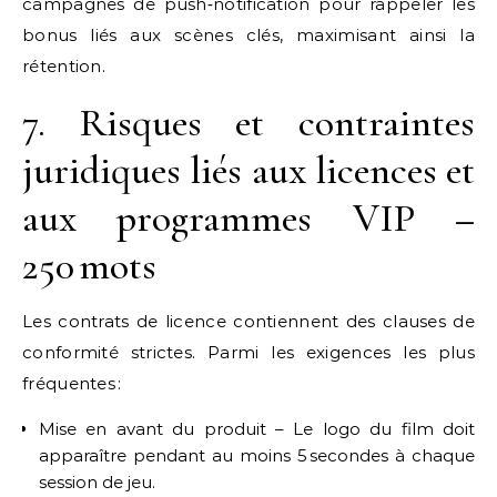
campagnes de push‑notification pour rappeler les
bonus liés aux scènes clés, maximisant ainsi la
rétention.
7. Risques et contraintes
juridiques liés aux licences et
aux programmes VIP –
250 mots
Les contrats de licence contiennent des clauses de
conformité strictes. Parmi les exigences les plus
fréquentes :
Mise en avant du produit – Le logo du film doit
apparaître pendant au moins 5 secondes à chaque
session de jeu.