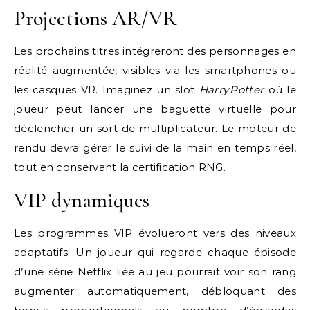
Projections AR/VR
Les prochains titres intégreront des personnages en
réalité augmentée, visibles via les smartphones ou
les casques VR. Imaginez un slot
Harry Potter
où le
joueur peut lancer une baguette virtuelle pour
déclencher un sort de multiplicateur. Le moteur de
rendu devra gérer le suivi de la main en temps réel,
tout en conservant la certification RNG.
VIP dynamiques
Les programmes VIP évolueront vers des niveaux
adaptatifs. Un joueur qui regarde chaque épisode
d’une série Netflix liée au jeu pourrait voir son rang
augmenter automatiquement, débloquant des