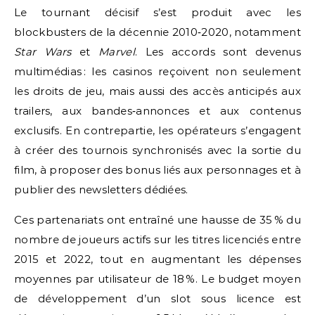
Le tournant décisif s’est produit avec les
blockbusters de la décennie 2010‑2020, notamment
Star Wars
et
Marvel
. Les accords sont devenus
multimédias : les casinos reçoivent non seulement
les droits de jeu, mais aussi des accès anticipés aux
trailers, aux bandes‑annonces et aux contenus
exclusifs. En contrepartie, les opérateurs s’engagent
à créer des tournois synchronisés avec la sortie du
film, à proposer des bonus liés aux personnages et à
publier des newsletters dédiées.
Ces partenariats ont entraîné une hausse de 35 % du
nombre de joueurs actifs sur les titres licenciés entre
2015 et 2022, tout en augmentant les dépenses
moyennes par utilisateur de 18 %. Le budget moyen
de développement d’un slot sous licence est